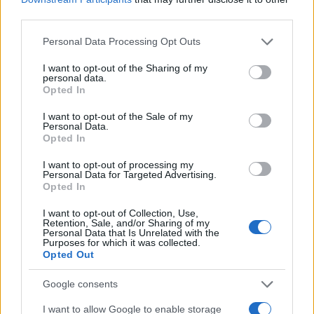
third parties.
NECROLOGIE
Please note that this website/app uses one or more Google
Personal Data Processing Opt Outs
services and may gather and store information including but
Mario Malu
not limited to your visit or usage behaviour. You may click to
I want to opt-out of the Sharing of my
personal data.
grant or deny consent to Google and its third-party tags to
Opted In
use your data for below specified purposes in below Google
consent section.
I want to opt-out of the Sale of my
Paolo Pinna
Personal Data.
Opted In
I want to opt-out of processing my
Personal Data for Targeted Advertising.
Martina Agostina Diturco
Opted In
I want to opt-out of Collection, Use,
Retention, Sale, and/or Sharing of my
Personal Data that Is Unrelated with the
I nostri cari
Purposes for which it was collected.
Opted Out
Google consents
I nostri cari
I want to allow Google to enable storage