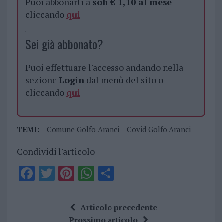
Puoi abbonarti a
soli € 1,10 al mese
cliccando
qui
Sei già abbonato?
Puoi effettuare l'accesso andando nella
sezione
Login
dal menù del sito o
cliccando
qui
TEMI:
Comune Golfo Aranci
Covid Golfo Aranci
Condividi l'articolo
F
T
Pi
W
S
a
w
n
h
h
ce
it
te
at
a
Articolo precedente
b
te
re
s
re
Prossimo articolo