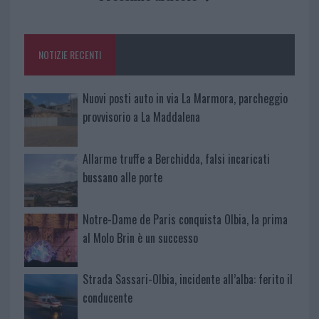
o
r
st
A
o
p
NOTIZIE RECENTI
k
p
Nuovi posti auto in via La Marmora, parcheggio
provvisorio a La Maddalena
Allarme truffe a Berchidda, falsi incaricati
bussano alle porte
Notre-Dame de Paris conquista Olbia, la prima
al Molo Brin è un successo
Strada Sassari-Olbia, incidente all’alba: ferito il
conducente