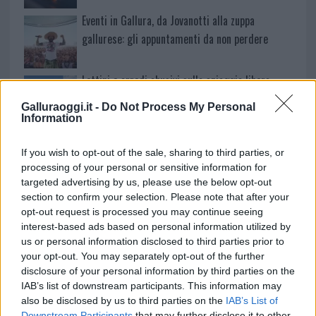
Eventi in Gallura, da Jovanotti alla zuppa
gallurese: gli appuntamenti da non perdere
Lettini e arredi abusivi sulla spiaggia libera,
sequestri a Olbia e Arzachena
Galluraoggi.it -
Do Not Process My Personal
Information
È morto Francesco Guccini, il maestro che si
If you wish to opt-out of the sale, sharing to third parties, or
tenne lontano dalla Costa Smeralda
processing of your personal or sensitive information for
targeted advertising by us, please use the below opt-out
section to confirm your selection. Please note that after your
opt-out request is processed you may continue seeing
interest-based ads based on personal information utilized by
us or personal information disclosed to third parties prior to
your opt-out. You may separately opt-out of the further
disclosure of your personal information by third parties on the
IAB’s list of downstream participants. This information may
also be disclosed by us to third parties on the
IAB’s List of
Downstream Participants
that may further disclose it to other