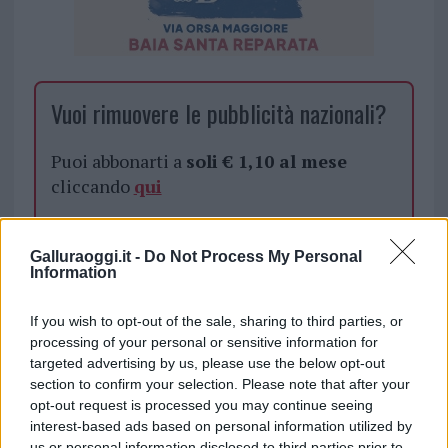
Vuoi rimuovere le pubblicità nazionali?
Puoi abbonarti a
soli € 1,10 al mese
cliccando
qui
Sei già abbonato?
Galluraoggi.it -
Do Not Process My Personal
Information
Puoi effettuare l'accesso andando nella
sezione
Login
dal menù del sito o
If you wish to opt-out of the sale, sharing to third parties, or
cliccando
qui
processing of your personal or sensitive information for
targeted advertising by us, please use the below opt-out
section to confirm your selection. Please note that after your
opt-out request is processed you may continue seeing
TEMI:
Cala Spada Golfo Aranci
interest-based ads based on personal information utilized by
Comune Di Golfo Aranci
Lavori Golfo Aranci
us or personal information disclosed to third parties prior to