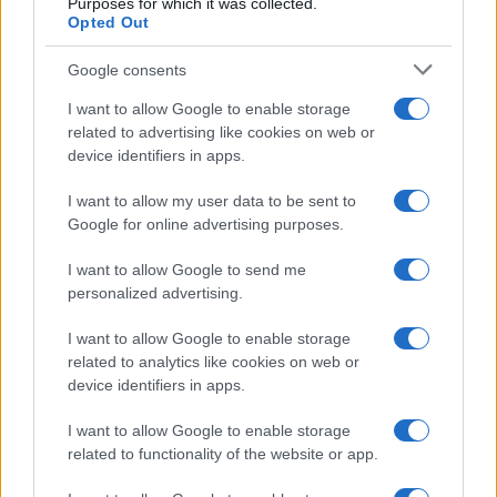
Purposes for which it was collected.
Opted Out
Google consents
Condividi l'articolo
I want to allow Google to enable storage
F
T
Pi
W
S
related to advertising like cookies on web or
a
w
n
h
h
device identifiers in apps.
ce
it
te
at
a
Articolo precedente
I want to allow my user data to be sent to
b
te
re
s
re
Google for online advertising purposes.
Prossimo articolo
o
r
st
A
I want to allow Google to send me
o
p
personalized advertising.
NOTIZIE RECENTI
k
p
I want to allow Google to enable storage
related to analytics like cookies on web or
Ristorante distrutto dalle fiamme a La
device identifiers in apps.
Maddalena, incendio a Monti d’à rena
I want to allow Google to enable storage
related to functionality of the website or app.
Le previsioni meteo per il weekend a Olbia e in