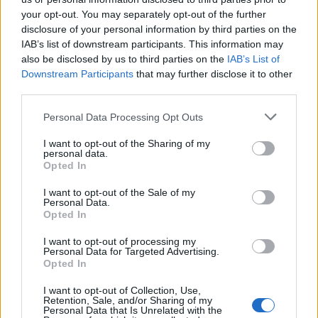
your opt-out. You may separately opt-out of the further
Notizie in tempo reale?
disclosure of your personal information by third parties on the
IAB’s list of downstream participants. This information may
Entra nel canale telegram di
also be disclosed by us to third parties on the
IAB’s List of
GalluraOggi.it
Downstream Participants
that may further disclose it to other
third parties.
Please note that this website/app uses one or more Google
Personal Data Processing Opt Outs
services and may gather and store information including but
Inviaci le tue segnalazioni,
not limited to your visit or usage behaviour. You may click to
I want to opt-out of the Sharing of my
i tuoi video e le tue foto
personal data.
grant or deny consent to Google and its third-party tags to
Opted In
Su WhatsApp al numero +39
use your data for below specified purposes in below Google
consent section.
345 356 7512
I want to opt-out of the Sale of my
Personal Data.
Opted In
I want to opt-out of processing my
Personal Data for Targeted Advertising.
Opted In
Ricevi le nostre ultime news
I want to opt-out of Collection, Use,
Retention, Sale, and/or Sharing of my
da
Google News
Personal Data that Is Unrelated with the