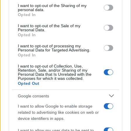
Ricevi le nostre ultime news
not limited to your visit or usage behaviour. You may click to
I want to opt-out of the Sharing of my
personal data.
grant or deny consent to Google and its third-party tags to
Opted In
use your data for below specified purposes in below Google
da
Google News
consent section.
I want to opt-out of the Sale of my
Personal Data.
Opted In
Condividi l'articolo
I want to opt-out of processing my
Personal Data for Targeted Advertising.
F
T
Pi
W
S
Opted In
a
w
n
h
h
I want to opt-out of Collection, Use,
Retention, Sale, and/or Sharing of my
ce
it
te
at
a
Personal Data that Is Unrelated with the
Articolo precedente
Purposes for which it was collected.
b
te
re
s
re
Prossimo articolo
Opted Out
o
r
st
A
Google consents
o
p
I want to allow Google to enable storage
NOTIZIE RECENTI
k
p
related to advertising like cookies on web or
device identifiers in apps.
Le previsioni meteo per il weekend a Olbia e in
I want to allow my user data to be sent to