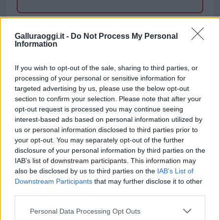
TEMI:
Golfo Aranci Notizie
Holidu.it
Galluraoggi.it -
Do Not Process My Personal
Notizie Golfo Aranci
Ponte Primo Maggio
Information
Inviaci le tue segnalazioni,
If you wish to opt-out of the sale, sharing to third parties, or
i tuoi video e le tue foto
processing of your personal or sensitive information for
Su WhatsApp al numero +39
targeted advertising by us, please use the below opt-out
345 356 7512
section to confirm your selection. Please note that after your
opt-out request is processed you may continue seeing
interest-based ads based on personal information utilized by
us or personal information disclosed to third parties prior to
your opt-out. You may separately opt-out of the further
Notizie in tempo reale?
disclosure of your personal information by third parties on the
Entra nel canale telegram di
IAB’s list of downstream participants. This information may
GalluraOggi.it
also be disclosed by us to third parties on the
IAB’s List of
Downstream Participants
that may further disclose it to other
third parties.
Please note that this website/app uses one or more Google
Personal Data Processing Opt Outs
services and may gather and store information including but