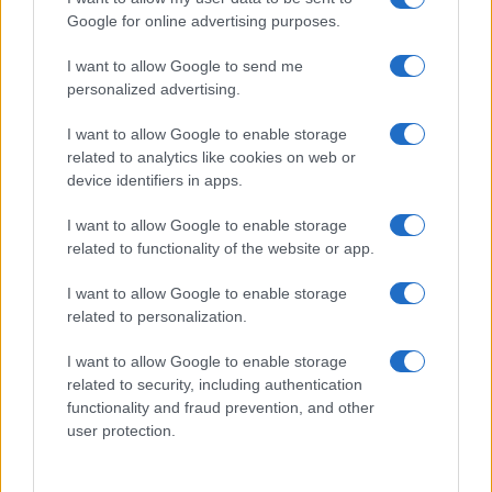
Gallura
Google for online advertising purposes.
I want to allow Google to send me
Michelle Hunziker in Gallura, bella anche dal
personalized advertising.
vivo: un amico vip svela come fa
I want to allow Google to enable storage
related to analytics like cookies on web or
Calangianus, dopo le polemiche il centro
device identifiers in apps.
accoglienza minori chiude
I want to allow Google to enable storage
related to functionality of the website or app.
Olbia, divieto di sosta contro spaccio e degrado:
esplode la protesta
I want to allow Google to enable storage
related to personalization.
Pausa caffè impeccabile: come scegliere la
I want to allow Google to enable storage
soluzione ideale per la casa e l’ufficio
related to security, including authentication
functionality and fraud prevention, and other
user protection.
Monte Pino, la fine di un lungo dolore: storia e
rinascita della strada che segnò la Gallura