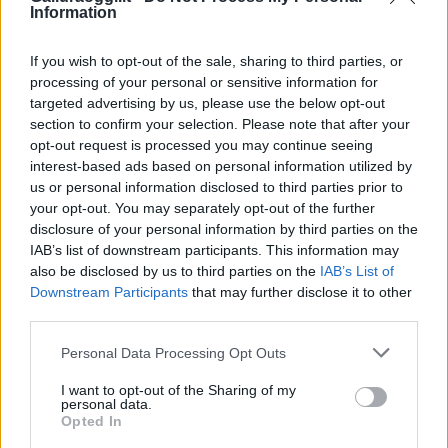
Information
F
T
Pi
W
S
a
w
n
h
h
If you wish to opt-out of the sale, sharing to third parties, or
processing of your personal or sensitive information for
ce
it
te
at
a
targeted advertising by us, please use the below opt-out
Articolo precedente
b
te
re
s
re
section to confirm your selection. Please note that after your
Prossimo articolo
opt-out request is processed you may continue seeing
o
r
st
A
interest-based ads based on personal information utilized by
us or personal information disclosed to third parties prior to
o
p
your opt-out. You may separately opt-out of the further
NOTIZIE RECENTI
k
p
disclosure of your personal information by third parties on the
IAB’s list of downstream participants. This information may
also be disclosed by us to third parties on the
IAB’s List of
Raid nelle campagne di Berchidda, rischio per
Downstream Participants
that may further disclose it to other
la rete elettrica
third parties.
Please note that this website/app uses one or more Google
Personal Data Processing Opt Outs
Monte Pino, via i cancelli del cantiere: la Gallura
services and may gather and store information including but
ritrova la strada
not limited to your visit or usage behaviour. You may click to
I want to opt-out of the Sharing of my
personal data.
grant or deny consent to Google and its third-party tags to
Opted In
use your data for below specified purposes in below Google
Nuovi stalli residenti a Palau, il Comune