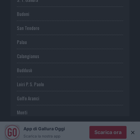
Budoni
San Teodoro
Palau
Calangianus
Buddusò
Loiri P. S. Paolo
Golfo Aranci
Monti
Telti
App di Gallura Oggi
×
Scarica ora
Scarica la nostra app