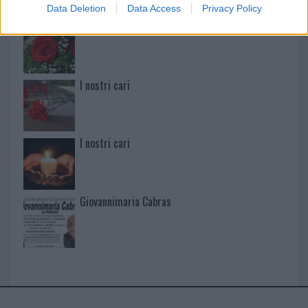
Data Deletion
Data Access
Privacy Policy
I nostri cari
I nostri cari
I nostri cari
Giovannimaria Cabras