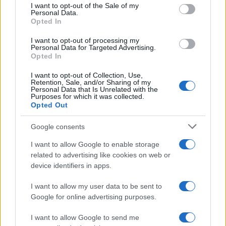
consent section.
I want to opt-out of the Sale of my
completa l’iter
Personal Data.
Opted In
Film internazionale, casting per comparse in
I want to opt-out of processing my
Personal Data for Targeted Advertising.
Costa Smeralda
Opted In
I want to opt-out of Collection, Use,
Retention, Sale, and/or Sharing of my
Porto Rotondo ospita la grande sfida della vela
Personal Data that Is Unrelated with the
nell’estate 2026
Purposes for which it was collected.
Opted Out
Controlli all’aeroporto di Olbia, sequestrati
Google consents
caviale e sabbia rubata
I want to allow Google to enable storage
related to advertising like cookies on web or
device identifiers in apps.
Migliori cliniche di estetica medicale avanzata
in Europa: classifica dei 5 centri di riferimento
I want to allow my user data to be sent to
pe…
Google for online advertising purposes.
I want to allow Google to send me