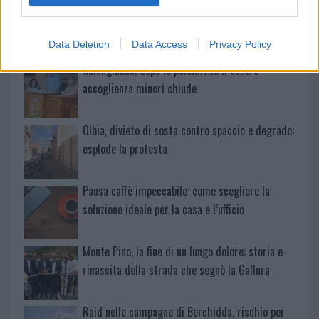
Michelle Hunziker in Gallura, bella anche dal
vivo: un amico vip svela come fa
Data Deletion
Data Access
Privacy Policy
Calangianus, dopo le polemiche il centro
accoglienza minori chiude
Olbia, divieto di sosta contro spaccio e degrado:
esplode la protesta
Pausa caffè impeccabile: come scegliere la
soluzione ideale per la casa e l’ufficio
Monte Pino, la fine di un lungo dolore: storia e
rinascita della strada che segnò la Gallura
Raid nelle campagne di Berchidda, rischio per