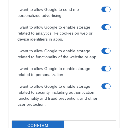
da
Google News
I want to allow Google to send me
personalized advertising.
Condividi l'articolo
I want to allow Google to enable storage
related to analytics like cookies on web or
F
T
Pi
W
S
device identifiers in apps.
a
w
n
h
h
I want to allow Google to enable storage
ce
it
te
at
a
related to functionality of the website or app.
Articolo precedente
b
te
re
s
re
Prossimo articolo
I want to allow Google to enable storage
o
r
st
A
related to personalization.
o
p
I want to allow Google to enable storage
NOTIZIE RECENTI
k
p
related to security, including authentication
functionality and fraud prevention, and other
user protection.
Le previsioni meteo per il weekend a Olbia e in
Gallura
CONFIRM