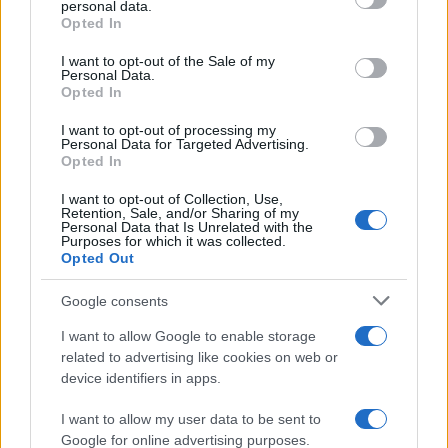
personal data.
grant or deny consent to Google and its third-party tags to
Voi Hotels Sessismo
Opted In
use your data for below specified purposes in below Google
consent section.
I want to opt-out of the Sale of my
Inviaci le tue segnalazioni,
Personal Data.
Opted In
i tuoi video e le tue foto
Su WhatsApp al numero +39
I want to opt-out of processing my
345 356 7512
Personal Data for Targeted Advertising.
Opted In
I want to opt-out of Collection, Use,
Retention, Sale, and/or Sharing of my
Personal Data that Is Unrelated with the
Purposes for which it was collected.
Notizie in tempo reale?
Opted Out
Entra nel canale telegram di
GalluraOggi.it
Google consents
I want to allow Google to enable storage
related to advertising like cookies on web or
device identifiers in apps.
Ricevi le nostre ultime news
I want to allow my user data to be sent to
Google for online advertising purposes.