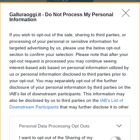
Galluraoggi.it -
Do Not Process My Personal
Information
Vuoi rimuovere le pubblicità nazionali?
If you wish to opt-out of the sale, sharing to third parties, or
processing of your personal or sensitive information for
targeted advertising by us, please use the below opt-out
Puoi abbonarti a
soli € 1,10 al mese
section to confirm your selection. Please note that after your
cliccando
qui
opt-out request is processed you may continue seeing
interest-based ads based on personal information utilized by
us or personal information disclosed to third parties prior to
Sei già abbonato?
your opt-out. You may separately opt-out of the further
disclosure of your personal information by third parties on the
Puoi effettuare l'accesso andando nella
IAB’s list of downstream participants. This information may
sezione
Login
dal menù del sito o
also be disclosed by us to third parties on the
IAB’s List of
cliccando
qui
Downstream Participants
that may further disclose it to other
third parties.
Please note that this website/app uses one or more Google
Personal Data Processing Opt Outs
TEMI:
Golfo Aranci Hotel
Notizie Golfo Aranci
services and may gather and store information including but
not limited to your visit or usage behaviour. You may click to
I want to opt-out of the Sharing of my
Sessismo Golfo Aranci
Voi Hotels