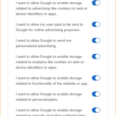
ce
it
te
at
a
Articolo precedente
I want to allow Google to enable storage
b
te
re
s
re
Prossimo articolo
related to advertising like cookies on web or
device identifiers in apps.
o
r
st
A
o
p
I want to allow my user data to be sent to
NOTIZIE RECENTI
Google for online advertising purposes.
k
p
I want to allow Google to send me
Sangue, musica e solidarietà con Avis Olbia al
personalized advertising.
Delta Center
I want to allow Google to enable storage
related to analytics like cookies on web or
Meteo Olbia 9 agosto, temperature in calo
device identifiers in apps.
I want to allow Google to enable storage
related to functionality of the website or app.
Salmo finisce in ospedale a Catania, ma il tour
I want to allow Google to enable storage
va avanti: “Sicilia, ci sono”
related to personalization.
I want to allow Google to enable storage
Jovanotti, Gabry Ponte e Alfa: Olbia ombelico del
related to security, including authentication