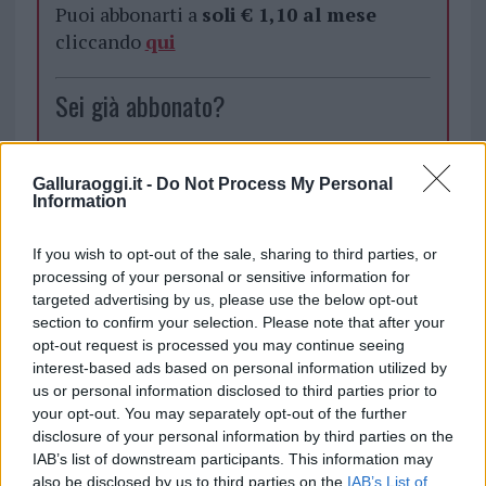
Puoi abbonarti a
soli € 1,10 al mese
cliccando
qui
Sei già abbonato?
Puoi effettuare l'accesso andando nella
sezione
Login
dal menù del sito o
Galluraoggi.it -
Do Not Process My Personal
Information
cliccando
qui
If you wish to opt-out of the sale, sharing to third parties, or
processing of your personal or sensitive information for
TEMI:
Comune Di Golfo Aranci
targeted advertising by us, please use the below opt-out
section to confirm your selection. Please note that after your
Inviaci le tue segnalazioni,
opt-out request is processed you may continue seeing
interest-based ads based on personal information utilized by
i tuoi video e le tue foto
us or personal information disclosed to third parties prior to
Su WhatsApp al numero +39
your opt-out. You may separately opt-out of the further
345 356 7512
disclosure of your personal information by third parties on the
IAB’s list of downstream participants. This information may
also be disclosed by us to third parties on the
IAB’s List of