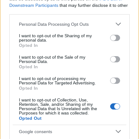
Downstream Participants
that may further disclose it to other
third parties.
Notizie in tempo reale?
Entra nel canale telegram di
Please note that this website/app uses one or more Google
Personal Data Processing Opt Outs
GalluraOggi.it
services and may gather and store information including but
not limited to your visit or usage behaviour. You may click to
I want to opt-out of the Sharing of my
personal data.
grant or deny consent to Google and its third-party tags to
Opted In
use your data for below specified purposes in below Google
consent section.
I want to opt-out of the Sale of my
Personal Data.
Ricevi le nostre ultime news
Opted In
I want to opt-out of processing my
da
Google News
Personal Data for Targeted Advertising.
Opted In
I want to opt-out of Collection, Use,
Retention, Sale, and/or Sharing of my
Condividi l'articolo
Personal Data that Is Unrelated with the
Purposes for which it was collected.
F
T
Pi
W
S
Opted Out
a
w
n
h
h
Google consents