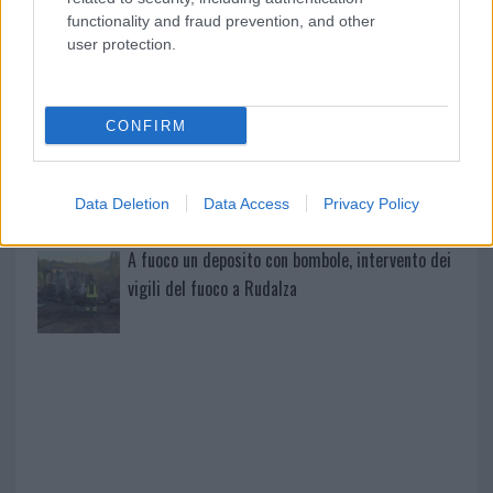
mondo per una notte
functionality and fraud prevention, and other
user protection.
Giorgia Meloni a La Maddalena, la vicesindaco:
“Orgoglio e discrezione per visita privata̶…
CONFIRM
Incendio nella notte a Olbia, a fuoco due furgoni
Data Deletion
Data Access
Privacy Policy
A fuoco un deposito con bombole, intervento dei
vigili del fuoco a Rudalza