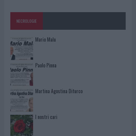
NECROLOGIE
Mario Malu
Paolo Pinna
Martina Agostina Diturco
I nostri cari