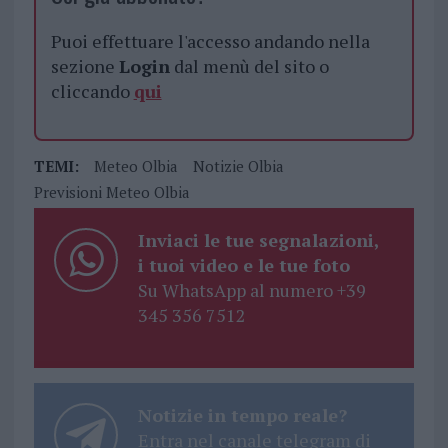
Puoi effettuare l'accesso andando nella
sezione
Login
dal menù del sito o
cliccando
qui
TEMI:
Meteo Olbia
Notizie Olbia
Previsioni Meteo Olbia
Inviaci le tue segnalazioni,
i tuoi video e le tue foto
Su WhatsApp al numero +39
345 356 7512
Notizie in tempo reale?
Entra nel canale telegram di