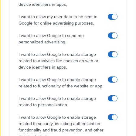
“Orgoglio e discrezione per visita privata̶…
device identifiers in apps.
I want to allow my user data to be sent to
Incendio nella notte a Olbia, a fuoco due furgoni
Google for online advertising purposes.
I want to allow Google to send me
personalized advertising.
A fuoco un deposito con bombole, intervento dei
I want to allow Google to enable storage
vigili del fuoco a Rudalza
related to analytics like cookies on web or
device identifiers in apps.
I want to allow Google to enable storage
related to functionality of the website or app.
I want to allow Google to enable storage
related to personalization.
I want to allow Google to enable storage
related to security, including authentication
functionality and fraud prevention, and other
NECROLOGIE