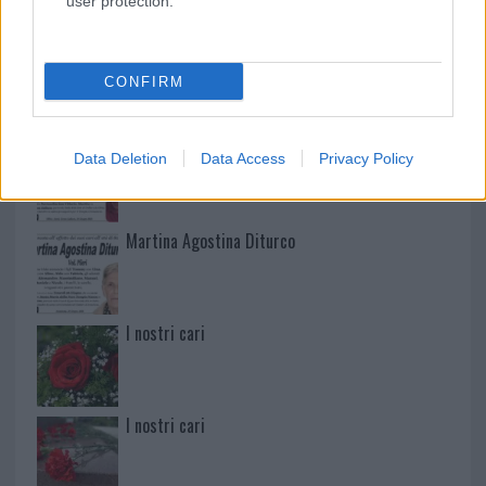
user protection.
Mario Malu
CONFIRM
Paolo Pinna
Data Deletion
Data Access
Privacy Policy
Martina Agostina Diturco
I nostri cari
I nostri cari