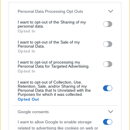
o
p
NOTIZIE RECENTI
Please note that this website/app uses one or more Google
Personal Data Processing Opt Outs
k
p
services and may gather and store information including but
not limited to your visit or usage behaviour. You may click to
I want to opt-out of the Sharing of my
personal data.
Sangue, musica e solidarietà con Avis Olbia al
grant or deny consent to Google and its third-party tags to
Opted In
use your data for below specified purposes in below Google
Delta Center
consent section.
I want to opt-out of the Sale of my
Personal Data.
Opted In
Meteo Olbia 9 agosto, temperature in calo
I want to opt-out of processing my
Personal Data for Targeted Advertising.
Opted In
Salmo finisce in ospedale a Catania, ma il tour
I want to opt-out of Collection, Use,
va avanti: “Sicilia, ci sono”
Retention, Sale, and/or Sharing of my
Personal Data that Is Unrelated with the
Purposes for which it was collected.
Opted Out
Jovanotti, Gabry Ponte e Alfa: Olbia ombelico del
mondo per una notte
Google consents
I want to allow Google to enable storage
Giorgia Meloni a La Maddalena, la vicesindaco:
related to advertising like cookies on web or