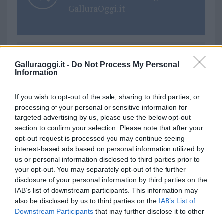
GalluraOggi.it
Ricevi le nostre ultime news
Galluraoggi.it -
Do Not Process My Personal
Information
da
Google News
If you wish to opt-out of the sale, sharing to third parties, or
processing of your personal or sensitive information for
targeted advertising by us, please use the below opt-out
section to confirm your selection. Please note that after your
Condividi l'articolo
opt-out request is processed you may continue seeing
F
T
Pi
W
S
interest-based ads based on personal information utilized by
us or personal information disclosed to third parties prior to
a
w
n
h
h
your opt-out. You may separately opt-out of the further
ce
it
te
at
a
disclosure of your personal information by third parties on the
Articolo precedente
IAB’s list of downstream participants. This information may
b
te
re
s
re
Prossimo articolo
also be disclosed by us to third parties on the
IAB’s List of
o
r
st
A
Downstream Participants
that may further disclose it to other
third parties.