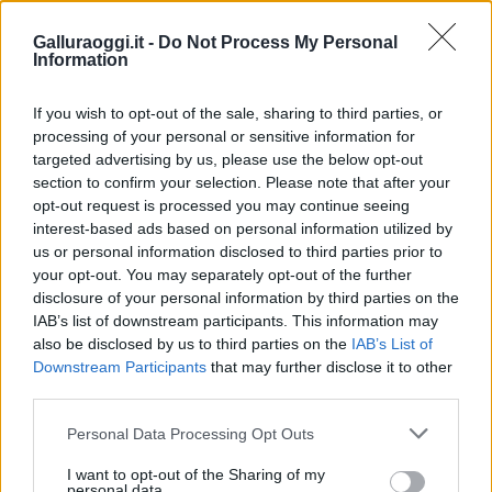
Galluraoggi.it -
Do Not Process My Personal
Condividi l'articolo
Information
F
T
Pi
W
S
If you wish to opt-out of the sale, sharing to third parties, or
a
w
n
h
h
processing of your personal or sensitive information for
ce
it
te
at
a
targeted advertising by us, please use the below opt-out
Articolo precedente
section to confirm your selection. Please note that after your
b
te
re
s
re
Prossimo articolo
opt-out request is processed you may continue seeing
o
r
st
A
interest-based ads based on personal information utilized by
us or personal information disclosed to third parties prior to
o
p
your opt-out. You may separately opt-out of the further
NOTIZIE RECENTI
k
p
disclosure of your personal information by third parties on the
IAB’s list of downstream participants. This information may
also be disclosed by us to third parties on the
IAB’s List of
“Sul filo del discorso”: sold out ad Olbia per il
Downstream Participants
that may further disclose it to other
reading su Atzeni
third parties.
Please note that this website/app uses one or more Google
Personal Data Processing Opt Outs
La Maddalena, festa per i 30 anni del Diving
services and may gather and store information including but
not limited to your visit or usage behaviour. You may click to
I want to opt-out of the Sharing of my
center di Tegge
personal data.