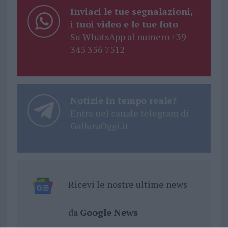
Inviaci le tue segnalazioni,
i tuoi video e le tue foto
Su WhatsApp al numero +39
345 356 7512
Notizie in tempo reale?
Entra nel canale telegram di
GalluraOggi.it
Ricevi le nostre ultime news
da
Google News