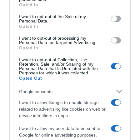
grant or deny consent to Google and its third-party tags to
Opted In
use your data for below specified purposes in below Google
Esce di strada con l’auto ad Arzachena: ferito il
consent section.
I want to opt-out of the Sale of my
Personal Data.
conducente
Opted In
I want to opt-out of processing my
Turiste si perdono a Tavolara: salvate dai vigili
Personal Data for Targeted Advertising.
Opted In
del fuoco
I want to opt-out of Collection, Use,
Retention, Sale, and/or Sharing of my
Meteo Olbia 6 agosto, migliora il tempo in
Personal Data that Is Unrelated with the
Purposes for which it was collected.
Gallura
Opted Out
Google consents
Incidente Olbia, poliziotto in vacanza salva 6
persone: due bimbi tra i feriti
I want to allow Google to enable storage
related to advertising like cookies on web or
device identifiers in apps.
Red Valley Festival, musica no-stop a Olbia fino
alle 5
I want to allow my user data to be sent to
Google for online advertising purposes.