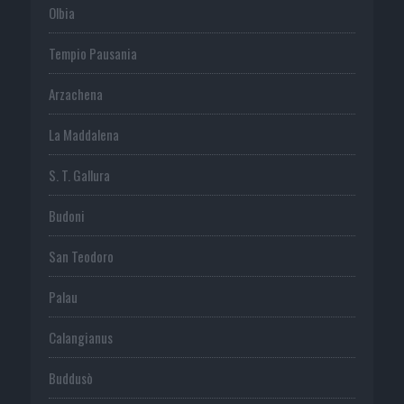
Olbia
Tempio Pausania
Arzachena
La Maddalena
S. T. Gallura
Budoni
San Teodoro
Palau
Calangianus
Buddusò