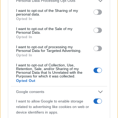
Porto Rotondo ospita la grande sfida della vela
Personal Data Processing Opt Outs
services and may gather and store information including but
nell’estate 2026
not limited to your visit or usage behaviour. You may click to
I want to opt-out of the Sharing of my
personal data.
grant or deny consent to Google and its third-party tags to
Opted In
Controlli all’aeroporto di Olbia, sequestrati
use your data for below specified purposes in below Google
consent section.
caviale e sabbia rubata
I want to opt-out of the Sale of my
Personal Data.
Opted In
I want to opt-out of processing my
Personal Data for Targeted Advertising.
Opted In
I want to opt-out of Collection, Use,
Retention, Sale, and/or Sharing of my
Personal Data that Is Unrelated with the
Purposes for which it was collected.
Opted Out
Google consents
NECROLOGIE
I want to allow Google to enable storage
related to advertising like cookies on web or
Mario Malu
device identifiers in apps.