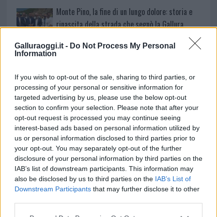
Monte Pino, la fine di un lungo dolore: storia e
rinascita della strada che segnò la Gallura
Galluraoggi.it -
Do Not Process My Personal
Raid nelle campagne di Berchidda, rischio per
Information
la rete elettrica
If you wish to opt-out of the sale, sharing to third parties, or
processing of your personal or sensitive information for
Monte Pino, via i cancelli del cantiere: la Gallura
targeted advertising by us, please use the below opt-out
ritrova la strada
section to confirm your selection. Please note that after your
opt-out request is processed you may continue seeing
interest-based ads based on personal information utilized by
Nuovi stalli residenti a Palau, il Comune
us or personal information disclosed to third parties prior to
completa l’iter
your opt-out. You may separately opt-out of the further
disclosure of your personal information by third parties on the
IAB’s list of downstream participants. This information may
Film internazionale, casting per comparse in
also be disclosed by us to third parties on the
IAB’s List of
Costa Smeralda
Downstream Participants
that may further disclose it to other
third parties.
Please note that this website/app uses one or more Google