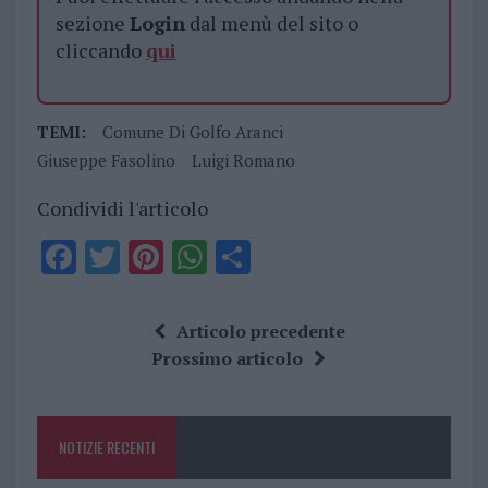
sezione
Login
dal menù del sito o
cliccando
qui
TEMI:
Comune Di Golfo Aranci
Giuseppe Fasolino
Luigi Romano
Condividi l'articolo
F
T
Pi
W
S
a
w
n
h
h
ce
it
te
at
a
Articolo precedente
b
te
re
s
re
Prossimo articolo
o
r
st
A
o
p
NOTIZIE RECENTI
k
p