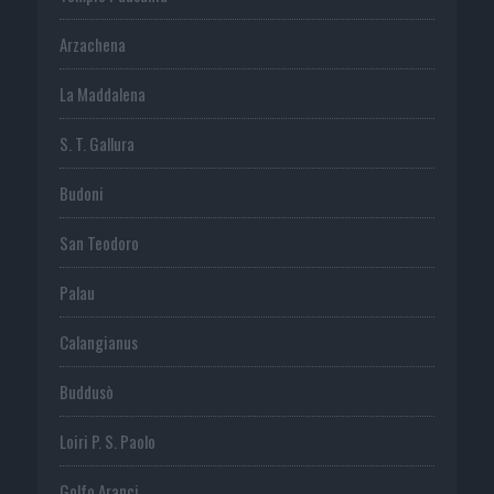
Arzachena
La Maddalena
S. T. Gallura
Budoni
San Teodoro
Palau
Calangianus
Buddusò
Loiri P. S. Paolo
Golfo Aranci