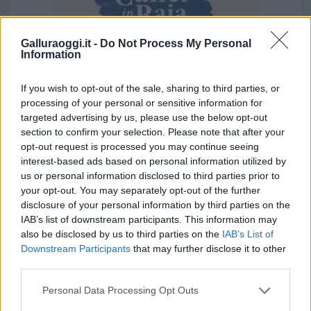
Galluraoggi.it -
Do Not Process My Personal
Information
If you wish to opt-out of the sale, sharing to third parties, or
Vuoi rimuovere le pubblicità nazionali?
processing of your personal or sensitive information for
targeted advertising by us, please use the below opt-out
section to confirm your selection. Please note that after your
Puoi abbonarti a
soli € 1,10 al mese
opt-out request is processed you may continue seeing
cliccando
qui
interest-based ads based on personal information utilized by
us or personal information disclosed to third parties prior to
Sei già abbonato?
your opt-out. You may separately opt-out of the further
disclosure of your personal information by third parties on the
IAB’s list of downstream participants. This information may
Puoi effettuare l'accesso andando nella
also be disclosed by us to third parties on the
IAB’s List of
sezione
Login
dal menù del sito o
Downstream Participants
that may further disclose it to other
cliccando
qui
third parties.
Please note that this website/app uses one or more Google
Personal Data Processing Opt Outs
services and may gather and store information including but