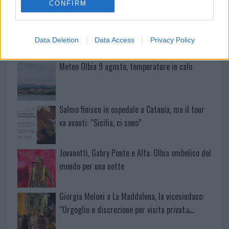
CONFIRM
Sangue, musica e solidarietà con Avis Olbia al
Delta Center
Data Deletion
Data Access
Privacy Policy
Meteo Olbia 9 agosto, temperature in calo
Salmo finisce in ospedale a Catania, ma il tour
va avanti: “Sicilia, ci sono”
Jovanotti, Gabry Ponte e Alfa: Olbia ombelico del
mondo per una notte
Giorgia Meloni a La Maddalena, la vicesindaco:
“Orgoglio e discrezione per visita privata̶…