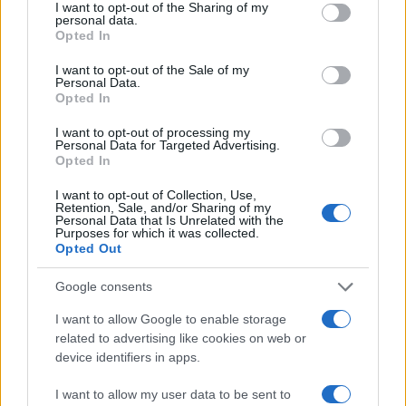
TEMI:
Golfo Aranci Notizie
Notizie Gallura
not limited to your visit or usage behaviour. You may click to
I want to opt-out of the Sharing of my
personal data.
Notizie Golfo Aranci
Notizie Sardegna
grant or deny consent to Google and its third-party tags to
Opted In
use your data for below specified purposes in below Google
Plastic Free Golfo Aranci
consent section.
I want to opt-out of the Sale of my
Personal Data.
Notizie in tempo reale?
Opted In
Entra nel canale telegram di
I want to opt-out of processing my
GalluraOggi.it
Personal Data for Targeted Advertising.
Opted In
I want to opt-out of Collection, Use,
Retention, Sale, and/or Sharing of my
Personal Data that Is Unrelated with the
Inviaci le tue segnalazioni,
Purposes for which it was collected.
Opted Out
i tuoi video e le tue foto
Su WhatsApp al numero +39
Google consents
345 356 7512
I want to allow Google to enable storage
related to advertising like cookies on web or
device identifiers in apps.
I want to allow my user data to be sent to
Ricevi le nostre ultime news