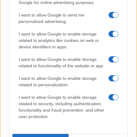
Google for online advertising purposes.
da
Google News
I want to allow Google to send me
personalized advertising.
I want to allow Google to enable storage
Condividi l'articolo
related to analytics like cookies on web or
device identifiers in apps.
F
T
Pi
W
S
a
w
n
h
h
I want to allow Google to enable storage
related to functionality of the website or app.
ce
it
te
at
a
Articolo precedente
b
te
re
s
re
I want to allow Google to enable storage
Prossimo articolo
related to personalization.
o
r
st
A
I want to allow Google to enable storage
o
p
related to security, including authentication
NOTIZIE RECENTI
k
p
functionality and fraud prevention, and other
user protection.
Incidente sulla strada provinciale ad Arzachena,
un ferito