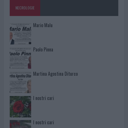
NECROLOGIE
Mario Malu
Paolo Pinna
Martina Agostina Diturco
I nostri cari
I nostri cari