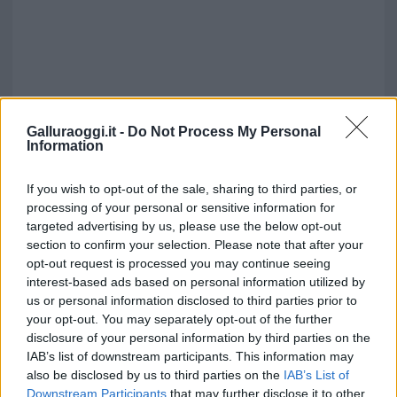
Galluraoggi.it -
Do Not Process My Personal
Information
If you wish to opt-out of the sale, sharing to third parties, or
processing of your personal or sensitive information for
targeted advertising by us, please use the below opt-out
section to confirm your selection. Please note that after your
opt-out request is processed you may continue seeing
interest-based ads based on personal information utilized by
Vuoi rimuovere le pubblicità nazionali?
us or personal information disclosed to third parties prior to
your opt-out. You may separately opt-out of the further
disclosure of your personal information by third parties on the
Puoi abbonarti a
soli € 1,10 al mese
IAB’s list of downstream participants. This information may
cliccando
qui
also be disclosed by us to third parties on the
IAB’s List of
Downstream Participants
that may further disclose it to other