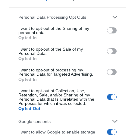
third parties.
Sei già abbonato?
Please note that this website/app uses one or more Google
Personal Data Processing Opt Outs
services and may gather and store information including but
Puoi effettuare l'accesso andando nella
not limited to your visit or usage behaviour. You may click to
I want to opt-out of the Sharing of my
sezione
Login
dal menù del sito o
personal data.
grant or deny consent to Google and its third-party tags to
cliccando
qui
Opted In
use your data for below specified purposes in below Google
consent section.
I want to opt-out of the Sale of my
Personal Data.
Opted In
TEMI:
Abbonamento Netflix
Netflix
Nuove Serie Tv
Serie Tv
Serie Tv Netflix
I want to opt-out of processing my
Personal Data for Targeted Advertising.
Opted In
Inviaci le tue segnalazioni,
i tuoi video e le tue foto
I want to opt-out of Collection, Use,
Retention, Sale, and/or Sharing of my
Su WhatsApp al numero +39
Personal Data that Is Unrelated with the
Purposes for which it was collected.
345 356 7512
Opted Out
Google consents
I want to allow Google to enable storage