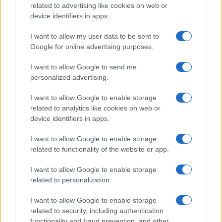
Notizie in tempo reale?
related to advertising like cookies on web or
Entra nel canale telegram di
device identifiers in apps.
GalluraOggi.it
I want to allow my user data to be sent to
Google for online advertising purposes.
I want to allow Google to send me
personalized advertising.
Ricevi le nostre ultime news
I want to allow Google to enable storage
related to analytics like cookies on web or
da
Google News
device identifiers in apps.
I want to allow Google to enable storage
Condividi l'articolo
related to functionality of the website or app.
F
T
Pi
W
S
I want to allow Google to enable storage
related to personalization.
a
w
n
h
h
ce
it
te
at
a
I want to allow Google to enable storage
Articolo precedente
related to security, including authentication
b
te
re
s
re
Prossimo articolo
functionality and fraud prevention, and other