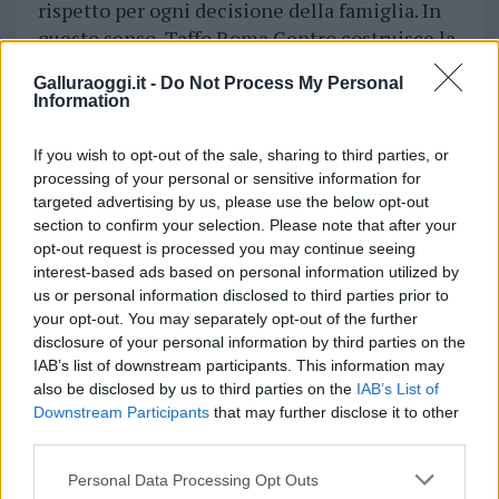
rispetto per ogni decisione della famiglia. In
questo senso, Taffo Roma Centro costruisce la
propria proposta proprio su questi elementi:
Galluraoggi.it -
Do Not Process My Personal
un servizio certificato, la possibilità di
Information
personalizzare il ricordo, il sostegno nelle
pratiche e una presenza costante in uno dei
If you wish to opt-out of the sale, sharing to third parties, or
momenti più complessi da attraversare.
processing of your personal or sensitive information for
targeted advertising by us, please use the below opt-out
section to confirm your selection. Please note that after your
Vuoi rimuovere le pubblicità nazionali?
opt-out request is processed you may continue seeing
interest-based ads based on personal information utilized by
us or personal information disclosed to third parties prior to
Puoi abbonarti a
soli € 1,10 al mese
your opt-out. You may separately opt-out of the further
cliccando
qui
disclosure of your personal information by third parties on the
IAB’s list of downstream participants. This information may
Sei già abbonato?
also be disclosed by us to third parties on the
IAB’s List of
Downstream Participants
that may further disclose it to other
third parties.
Puoi effettuare l'accesso andando nella
sezione
Login
dal menù del sito o
Please note that this website/app uses one or more Google
Personal Data Processing Opt Outs
services and may gather and store information including but