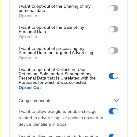
cliccando
qui
not limited to your visit or usage behaviour. You may click to
I want to opt-out of the Sharing of my
personal data.
grant or deny consent to Google and its third-party tags to
Opted In
use your data for below specified purposes in below Google
TEMI:
Cremazione
Funerale
Onoranze Funebri
consent section.
I want to opt-out of the Sale of my
Personal Data.
Onoranze Funebri Roma
Servizi Funebri
Opted In
Condividi l'articolo
I want to opt-out of processing my
Personal Data for Targeted Advertising.
F
T
Pi
W
S
Opted In
a
w
n
h
h
I want to opt-out of Collection, Use,
Retention, Sale, and/or Sharing of my
ce
it
te
at
a
Personal Data that Is Unrelated with the
Articolo precedente
Purposes for which it was collected.
b
te
re
s
re
Opted Out
Prossimo articolo
o
r
st
A
Google consents
o
p
I want to allow Google to enable storage
NOTIZIE RECENTI
k
p
related to advertising like cookies on web or
device identifiers in apps.
Incendi, a San Pasquale arriva il Campo Base:
I want to allow my user data to be sent to