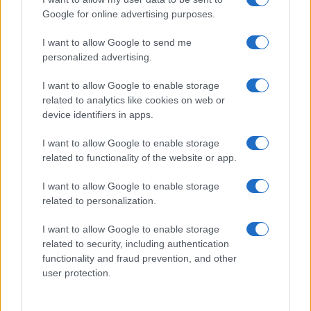
l’inaugurazione
Google for online advertising purposes.
I want to allow Google to send me
Andrea Mura conquista Palau: grande
personalized advertising.
partecipazione per il suo racconto
I want to allow Google to enable storage
related to analytics like cookies on web or
Calangianus, allarme sul centro accoglienza
device identifiers in apps.
minori, Albieri: “Episodi gravissimi”
I want to allow Google to enable storage
related to functionality of the website or app.
Gallura, finti clienti svuotano le suite: furto da
50mila nel resort
I want to allow Google to enable storage
related to personalization.
Meteo Olbia 7 agosto, sole e caldo tornano
I want to allow Google to enable storage
protagonisti
related to security, including authentication
functionality and fraud prevention, and other
user protection.
Test tunnel Olbia: rampe chiuse ancora fino a
fine agosto