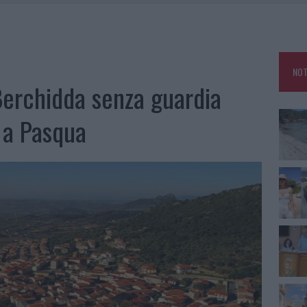
HE IL CENTRO ACCOGLIENZA MINORI CHIUDE
RO SPACCIO E DEGRADO: ESPLODE LA PROTESTA
SCEGLIERE LA SOLUZIONE IDEALE PER LA CASA E L’UFFICIO
NOT
KEND A OLBIA E IN GALLURA
Berchidda senza guardia
 a Pasqua