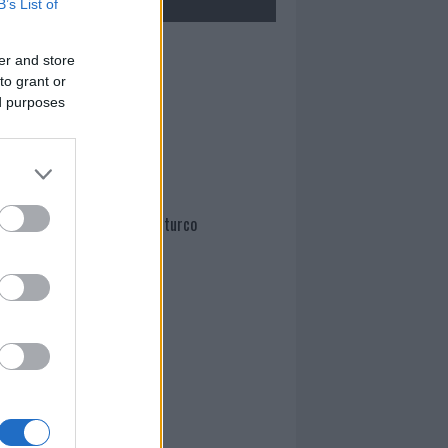
B’s List of
Mario Malu
er and store
to grant or
ed purposes
Paolo Pinna
Martina Agostina Diturco
I nostri cari
I nostri cari