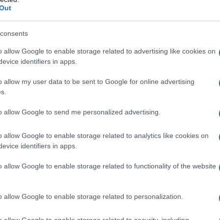
 mese
cliccando
qui
Out
consents
o allow Google to enable storage related to advertising like cookies on
do nella sezione
Login
dal menù del sito o
evice identifiers in apps.
o allow my user data to be sent to Google for online advertising
s.
dica Berchidda
Notizie Berchidda
Notizie Gallura
to allow Google to send me personalized advertising.
o allow Google to enable storage related to analytics like cookies on
eale?
evice identifiers in apps.
gram di GalluraOggi.it
o allow Google to enable storage related to functionality of the website
o allow Google to enable storage related to personalization.
lazioni, i tuoi video e le tue foto
ro +39 345 356 7512
o allow Google to enable storage related to security, including