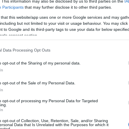
. This information may also be disclosed by us to third parties on the
IA
irettamente sulla continuità delle cure
Participants
that may further disclose it to other third parties.
iorni festivi.
 that this website/app uses one or more Google services and may gath
including but not limited to your visit or usage behaviour. You may click 
pronto soccorso di Olbia.
 to Google and its third-party tags to use your data for below specifi
ogle consent section.
arantire comunque la sicurezza dei residenti,
iferimento al Servizio di emergenza territoriale
l Data Processing Opt Outs
à, di rivolgersi direttamente al Pronto soccorso
In alternativa, per le prestazioni non urgenti
o opt-out of the Sharing of my personal data.
l numero unico 116117; la centrale operativa
In
verso le altre sedi di Guardia medica del
o opt-out of the Sale of my Personal Data.
In
to opt-out of processing my Personal Data for Targeted
ing.
In
azionali?
o opt-out of Collection, Use, Retention, Sale, and/or Sharing
ersonal Data that Is Unrelated with the Purposes for which it
lected.