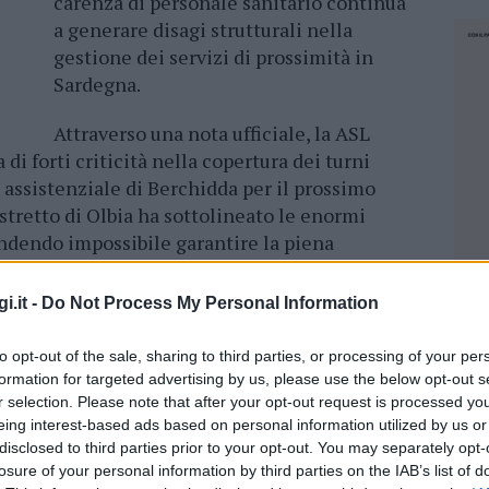
carenza di personale sanitario continua
a generare disagi strutturali nella
gestione dei servizi di prossimità in
Sardegna.
Attraverso una nota ufficiale, la ASL
i forti criticità nella copertura dei turni
 assistenziale di Berchidda per il prossimo
istretto di Olbia ha sottolineato le enormi
rendendo impossibile garantire la piena
ro arco mensile.
i.it -
Do Not Process My Personal Information
to opt-out of the sale, sharing to third parties, or processing of your per
’attuale impossibilità di coprire i turni di
formation for targeted advertising by us, please use the below opt-out s
ornate del
4 e del 5 aprile
. Nonostante gli
r selection. Please note that after your opt-out request is processed y
eing interest-based ads based on personal information utilized by us or
a per individuare professionisti disponibili, allo
disclosed to third parties prior to your opt-out. You may separately opt-
 assicurare la consueta assistenza durante tali
losure of your personal information by third parties on the IAB’s list of
NEC
anto invitata a prestare massima attenzione a