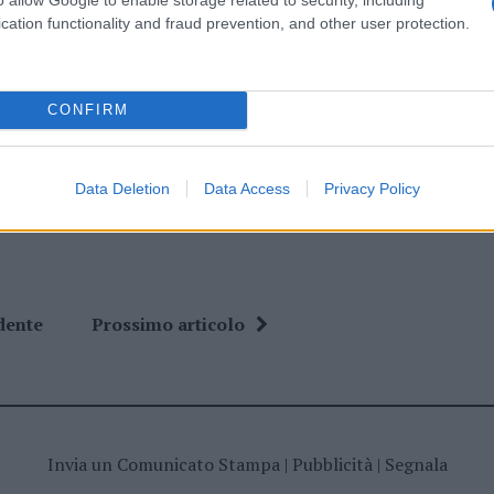
cation functionality and fraud prevention, and other user protection.
CONFIRM
ime news da
Google News
Data Deletion
Data Access
Privacy Policy
dente
Prossimo articolo
Invia un Comunicato Stampa
|
Pubblicità
|
Segnala