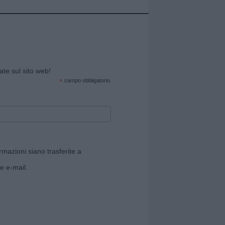
cate sul sito web!
*
campo obbligatorio
rmazioni siano trasferite a
e e-mail.