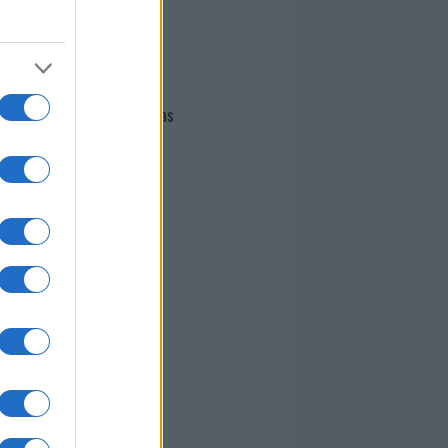
I nostri cari
Giovannimaria Cabras