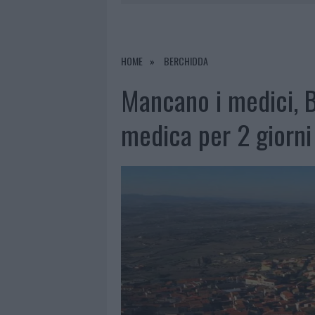
7 AGOSTO 2026
|
CALANGIANUS, DOPO LE POLEMIC
7 AGOSTO 2026
|
OLBIA, DIVIETO DI SOSTA CONT
7 AGOSTO 2026
|
PAUSA CAFFÈ IMPECCABILE: COME 
HOME
BERCHIDDA
7 AGOSTO 2026
|
LE PREVISIONI METEO PER IL WEE
Mancano i medici, 
medica per 2 giorni