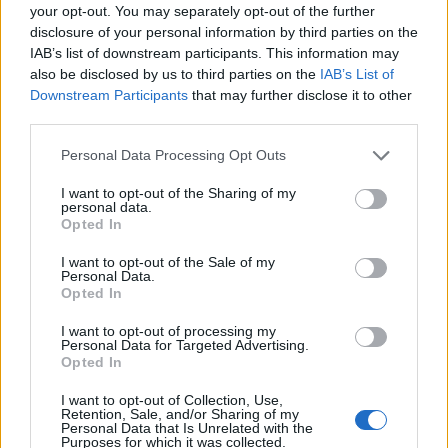
your opt-out. You may separately opt-out of the further
disclosure of your personal information by third parties on the
Condividi l'articolo
IAB’s list of downstream participants. This information may
also be disclosed by us to third parties on the
IAB’s List of
F
T
Pi
W
S
Downstream Participants
that may further disclose it to other
a
w
n
h
h
third parties.
ce
it
te
at
a
Please note that this website/app uses one or more Google
Personal Data Processing Opt Outs
Articolo precedente
services and may gather and store information including but
b
te
re
s
re
Prossimo articolo
not limited to your visit or usage behaviour. You may click to
I want to opt-out of the Sharing of my
personal data.
o
r
st
A
grant or deny consent to Google and its third-party tags to
Opted In
use your data for below specified purposes in below Google
o
p
consent section.
I want to opt-out of the Sale of my
NOTIZIE RECENTI
k
p
Personal Data.
Opted In
Salmo finisce in ospedale a Catania, ma il tour
I want to opt-out of processing my
Personal Data for Targeted Advertising.
va avanti: “Sicilia, ci sono”
Opted In
I want to opt-out of Collection, Use,
Jovanotti, Gabry Ponte e Alfa: Olbia ombelico del
Retention, Sale, and/or Sharing of my
Personal Data that Is Unrelated with the
mondo per una notte
Purposes for which it was collected.