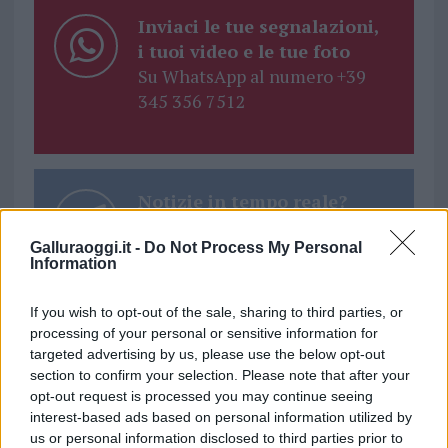
Inviaci le tue segnalazioni,
i tuoi video e le tue foto
Su WhatsApp al numero +39
345 356 7512
Notizie in tempo reale?
Entra nel canale telegram di
Galluraoggi.it -
Do Not Process My Personal
GalluraOggi.it
Information
If you wish to opt-out of the sale, sharing to third parties, or
processing of your personal or sensitive information for
targeted advertising by us, please use the below opt-out
Ricevi le nostre ultime news
section to confirm your selection. Please note that after your
opt-out request is processed you may continue seeing
interest-based ads based on personal information utilized by
da
Google News
us or personal information disclosed to third parties prior to