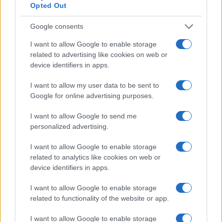
Opted Out
Giorgia Meloni a La Maddalena, la vicesindaco:
Google consents
“Orgoglio e discrezione per visita privata̶…
I want to allow Google to enable storage
related to advertising like cookies on web or
device identifiers in apps.
Incendio nella notte a Olbia, a fuoco due furgoni
I want to allow my user data to be sent to
Google for online advertising purposes.
A fuoco un deposito con bombole, intervento dei
I want to allow Google to send me
vigili del fuoco a Rudalza
personalized advertising.
I want to allow Google to enable storage
Ristorante distrutto dalle fiamme a La
related to analytics like cookies on web or
Maddalena, incendio a Monti d’à rena
device identifiers in apps.
I want to allow Google to enable storage
Le previsioni meteo per il weekend a Olbia e in
related to functionality of the website or app.
Gallura
I want to allow Google to enable storage