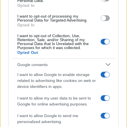
Personal Data.
a
w
n
h
h
Opted In
ce
it
te
at
a
I want to opt-out of processing my
Articolo precedente
Personal Data for Targeted Advertising.
b
te
re
s
re
Prossimo articolo
Opted In
o
r
st
A
I want to opt-out of Collection, Use,
Retention, Sale, and/or Sharing of my
o
p
Personal Data that Is Unrelated with the
NOTIZIE RECENTI
Purposes for which it was collected.
k
p
Opted Out
Ristorante distrutto dalle fiamme a La
Google consents
Maddalena, incendio a Monti d’à rena
I want to allow Google to enable storage
related to advertising like cookies on web or
device identifiers in apps.
Le previsioni meteo per il weekend a Olbia e in
Gallura
I want to allow my user data to be sent to
Google for online advertising purposes.
Michelle Hunziker in Gallura, bella anche dal
I want to allow Google to send me
vivo: un amico vip svela come fa
personalized advertising.