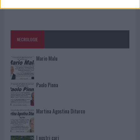
NECROLOGIE
Mario Malu
Paolo Pinna
Martina Agostina Diturco
I nostri cari