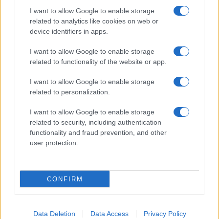
I want to allow Google to enable storage
Calangianus, dopo le polemiche il centro
related to analytics like cookies on web or
accoglienza minori chiude
device identifiers in apps.
I want to allow Google to enable storage
Olbia, divieto di sosta contro spaccio e degrado:
related to functionality of the website or app.
esplode la protesta
I want to allow Google to enable storage
related to personalization.
Pausa caffè impeccabile: come scegliere la
I want to allow Google to enable storage
soluzione ideale per la casa e l’ufficio
related to security, including authentication
functionality and fraud prevention, and other
Monte Pino, la fine di un lungo dolore: storia e
user protection.
rinascita della strada che segnò la Gallura
CONFIRM
Data Deletion
Data Access
Privacy Policy