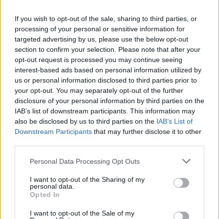
345 356 7512
If you wish to opt-out of the sale, sharing to third parties, or
processing of your personal or sensitive information for
targeted advertising by us, please use the below opt-out
Notizie in tempo reale?
section to confirm your selection. Please note that after your
opt-out request is processed you may continue seeing
Entra nel canale telegram di
interest-based ads based on personal information utilized by
GalluraOggi.it
us or personal information disclosed to third parties prior to
your opt-out. You may separately opt-out of the further
disclosure of your personal information by third parties on the
IAB’s list of downstream participants. This information may
also be disclosed by us to third parties on the
IAB’s List of
Ricevi le nostre ultime news
Downstream Participants
that may further disclose it to other
third parties.
da
Google News
Please note that this website/app uses one or more Google
Personal Data Processing Opt Outs
services and may gather and store information including but
not limited to your visit or usage behaviour. You may click to
I want to opt-out of the Sharing of my
personal data.
grant or deny consent to Google and its third-party tags to
Condividi l'articolo
Opted In
use your data for below specified purposes in below Google
consent section.
F
T
Pi
W
S
I want to opt-out of the Sale of my