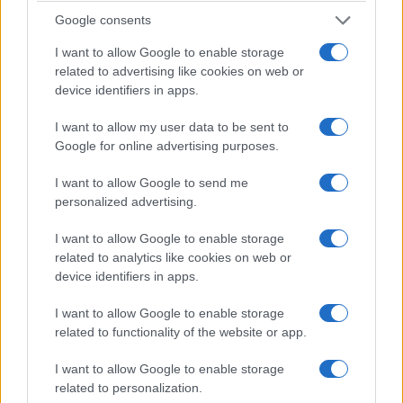
F
T
Pi
W
S
Google consents
a
w
n
h
h
I want to allow Google to enable storage
related to advertising like cookies on web or
ce
it
te
at
a
Articolo precedente
device identifiers in apps.
b
te
re
s
re
Prossimo articolo
I want to allow my user data to be sent to
o
r
st
A
Google for online advertising purposes.
o
p
I want to allow Google to send me
NOTIZIE RECENTI
k
p
personalized advertising.
Tre milioni di euro dalla Provincia Gallura per
I want to allow Google to enable storage
related to analytics like cookies on web or
nuove aule nelle scuole di Olbia
device identifiers in apps.
I want to allow Google to enable storage
Incidente sulla provinciale 125, paura tra Olbia e
related to functionality of the website or app.
Arzachena
I want to allow Google to enable storage
related to personalization.
Incidente sulla strada provinciale ad Arzachena,