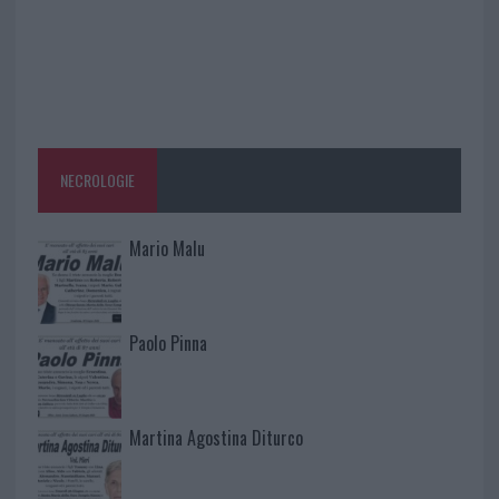
NECROLOGIE
Mario Malu
Paolo Pinna
Martina Agostina Diturco