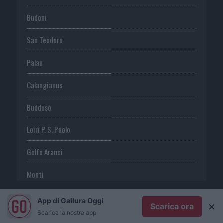
Budoni
San Teodoro
Palau
Calangianus
Buddusò
Loiri P. S. Paolo
Golfo Aranci
Monti
Telti
App di Gallura Oggi
×
Scarica ora
Scarica la nostra app
S. Antonio di G.