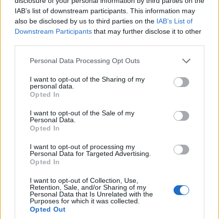
disclosure of your personal information by third parties on the
Su WhatsApp al numero +39
IAB’s list of downstream participants. This information may
345 356 7512
also be disclosed by us to third parties on the
IAB’s List of
Downstream Participants
that may further disclose it to other
third parties.
Please note that this website/app uses one or more Google
Personal Data Processing Opt Outs
Notizie in tempo reale?
services and may gather and store information including but
Entra nel canale telegram di
not limited to your visit or usage behaviour. You may click to
I want to opt-out of the Sharing of my
personal data.
grant or deny consent to Google and its third-party tags to
GalluraOggi.it
Opted In
use your data for below specified purposes in below Google
consent section.
I want to opt-out of the Sale of my
Personal Data.
Opted In
Ricevi le nostre ultime news
I want to opt-out of processing my
Personal Data for Targeted Advertising.
Opted In
da
Google News
I want to opt-out of Collection, Use,
Retention, Sale, and/or Sharing of my
Personal Data that Is Unrelated with the
Purposes for which it was collected.
Opted Out
Condividi l'articolo