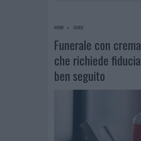
6 AGOSTO 2026
|
È MORTO FRANCES
6 AGOSTO 2026
|
NOTRE-DAME DE PARIS CONQUIST
6 AGOSTO 2026
|
STRADA SASSARI-OLBIA, INCIDEN
HOME
GUIDE
6 AGOSTO 2026
|
EVENTI IN GALLURA, DA JOVANO
Funerale con crema
che richiede fiducia
ben seguito