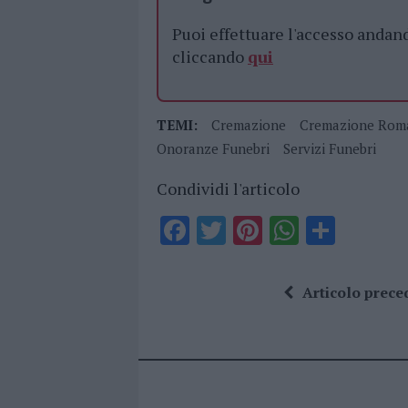
Puoi effettuare l'accesso andan
cliccando
qui
TEMI:
Cremazione
Cremazione Rom
Onoranze Funebri
Servizi Funebri
Condividi l'articolo
F
T
Pi
W
S
a
w
n
h
h
ce
it
te
at
a
Articolo prece
b
te
re
s
re
o
r
st
A
o
p
k
p