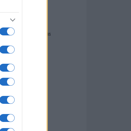
I nostri cari
Giovannimaria Cabras