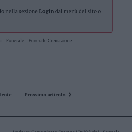
do nella sezione
Login
dal menù del sito o
a
Funerale
Funerale Cremazione
dente
Prossimo articolo
Invia un Comunicato Stampa
|
Pubblicità
|
Segnala