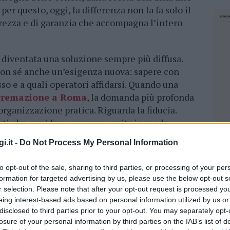
per questo, oggi, la differenza non la fa solo il
hiarezza e di garanzia che accompagna l’intero
 diventata una soluzione sempre più diffusa.
 con sé anche un’esigenza nuova: sapere con
o e a quali operatori affidarsi. Quando una
 cremazione a Roma
, la domanda più profonda
organizzazione pratica. Riguarda la fiducia.
erti che ogni fase venga eseguita in modo
i.it -
Do Not Process My Personal Information
gioca il valore di un servizio strutturato.
to opt-out of the sale, sharing to third parties, or processing of your per
un sistema basato su impianti definiti
formation for targeted advertising by us, please use the below opt-out s
rritorio di Roma e del Centro Italia, con rilascio
r selection. Please note that after your opt-out request is processed y
el processo. A questo si aggiunge un protocollo
eing interest-based ads based on personal information utilized by us or
ima della sigillatura della cassa viene inserita
disclosed to third parties prior to your opt-out. You may separately opt-
 in metallo ignifugo, associata ai dati del
losure of your personal information by third parties on the IAB’s list of
NEC