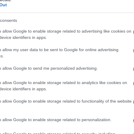
e personale, carico di significato. Un servizio
Out
r questo: perché aiuta a orientarsi in scelte
.
consents
persione delle ceneri in mare occupa un posto
o allow Google to enable storage related to advertising like cookies on
a da chi desidera un commiato dal forte valore
evice identifiers in apps.
 aderente alla sensibilità del defunto o dei
o allow my user data to be sent to Google for online advertising
ta possibilità un’organizzazione specifica, con
s.
imbarcazioni a vela e a motore. Le uscite
ure arrivare fino a 48 ore, e le barche possono
to allow Google to send me personalized advertising.
o trasforma la dispersione in mare non in un
ero momento di saluto, costruito attorno
o allow Google to enable storage related to analytics like cookies on
evice identifiers in apps.
o allow Google to enable storage related to functionality of the website
 spesso viene sottovalutato: la cremazione
ta marginale o rara. È ormai una pratica
. Proprio questa diffusione, però, rende ancora
o allow Google to enable storage related to personalization.
ara tra chi offre semplicemente il servizio e
li, assistenza continua e un impianto
o allow Google to enable storage related to security, including