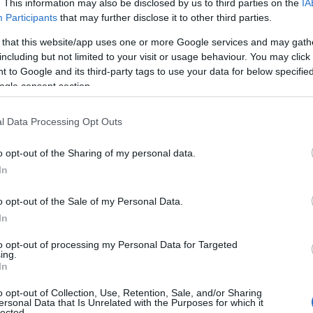
. This information may also be disclosed by us to third parties on the
IA
one, la stessa placca viene consegnata ai
Participants
that may further disclose it to other third parties.
 da consentire una verifica diretta della
licato come questo, non è un dettaglio
 that this website/app uses one or more Google services and may gath
including but not limited to your visit or usage behaviour. You may click 
rassicurazione.
 to Google and its third-party tags to use your data for below specifi
ogle consent section.
re un
funerale con cremazione a Roma
,
indata e certificata cambia molto la
l Data Processing Opt Outs
 non dover convivere con dubbi o timori su ciò
gnifica poter affrontare la scelta con maggiore
o opt-out of the Sharing of my personal data.
acciabilità non è affidata a una promessa
In
, pensato per accompagnare la famiglia fino
o opt-out of the Sale of my Personal Data.
In
e un’altra fase delicata: quella della
 essere raccolte in un’urna scelta dalla
to opt-out of processing my Personal Data for Targeted
ing.
ogo individuato secondo le modalità previste.
In
ico, ma profondamente emotivo. L’urna, per
o opt-out of Collection, Use, Retention, Sale, and/or Sharing
 del ricordo. La dispersione, invece, può
ersonal Data that Is Unrelated with the Purposes for which it
lected.