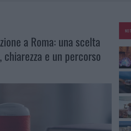
CO GUCCINI, IL MAESTRO CHE RIFIUTÒ LA COSTA SMERALDA
A OLBIA, LA PRIMA AL MOLO BRIN È UN SUCCESSO
TE ALL’ALBA: FERITO IL CONDUCENTE
NOT
TTI ALLA ZUPPA GALLURESE: GLI APPUNTAMENTI DA NON PERDERE
zione a Roma: una scelta
, chiarezza e un percorso