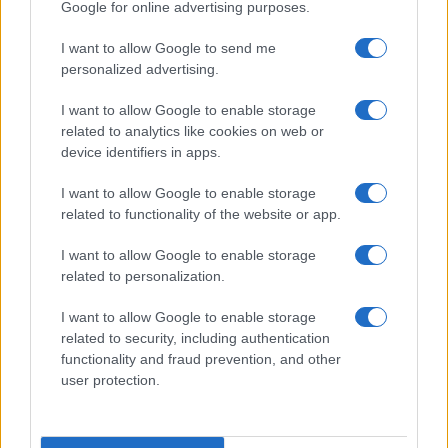
Google for online advertising purposes.
I want to allow Google to send me
personalized advertising.
Martina Agostina Diturco
I want to allow Google to enable storage
related to analytics like cookies on web or
device identifiers in apps.
I nostri cari
I want to allow Google to enable storage
related to functionality of the website or app.
I nostri cari
I want to allow Google to enable storage
related to personalization.
I want to allow Google to enable storage
I nostri cari
related to security, including authentication
functionality and fraud prevention, and other
user protection.
Giovannimaria Cabras