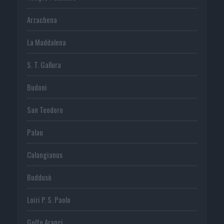
Arzachena
La Maddalena
S. T. Gallura
Budoni
San Teodoro
Palau
Calangianus
Buddusò
Loiri P. S. Paolo
Golfo Aranci