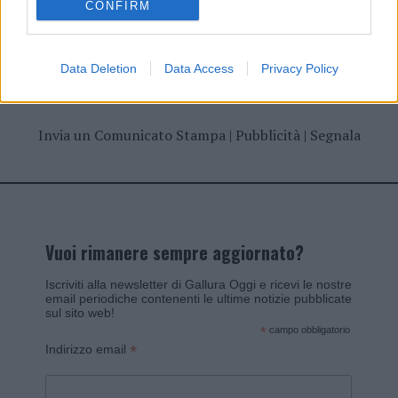
CONFIRM
Data Deletion
Data Access
Privacy Policy
Invia un Comunicato Stampa
|
Pubblicità
|
Segnala
Vuoi rimanere sempre aggiornato?
Iscriviti alla newsletter di Gallura Oggi e ricevi le nostre
email periodiche contenenti le ultime notizie pubblicate
sul sito web!
*
campo obbligatorio
*
Indirizzo email