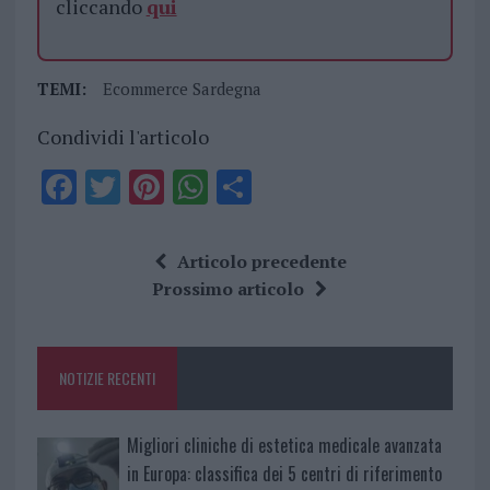
cliccando
qui
TEMI:
Ecommerce Sardegna
Condividi l'articolo
F
T
Pi
W
S
a
w
n
h
h
ce
it
te
at
a
Articolo precedente
b
te
re
s
re
Prossimo articolo
o
r
st
A
o
p
NOTIZIE RECENTI
k
p
Migliori cliniche di estetica medicale avanzata
in Europa: classifica dei 5 centri di riferimento