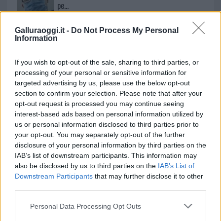
pe…
Incendi, a San Pasquale arriva il Campo Base:
Galluraoggi.it -
Do Not Process My Personal
l’inaugurazione
Information
Andrea Mura conquista Palau: grande
If you wish to opt-out of the sale, sharing to third parties, or
processing of your personal or sensitive information for
partecipazione per il suo racconto
targeted advertising by us, please use the below opt-out
section to confirm your selection. Please note that after your
Calangianus, allarme sul centro accoglienza
opt-out request is processed you may continue seeing
interest-based ads based on personal information utilized by
minori, Albieri: “Episodi gravissimi”
us or personal information disclosed to third parties prior to
your opt-out. You may separately opt-out of the further
disclosure of your personal information by third parties on the
Gallura, finti clienti svuotano le suite: furto da
IAB’s list of downstream participants. This information may
50mila nel resort
also be disclosed by us to third parties on the
IAB’s List of
Downstream Participants
that may further disclose it to other
third parties.
Meteo Olbia 7 agosto, sole e caldo tornano
protagonisti
Please note that this website/app uses one or more Google
Personal Data Processing Opt Outs
services and may gather and store information including but