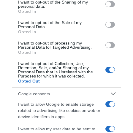
not limited to your visit or usage behaviour. You may click to
I want to opt-out of the Sharing of my
Test tunnel Olbia: rampe chiuse ancora fino a
personal data.
grant or deny consent to Google and its third-party tags to
Opted In
fine agosto
use your data for below specified purposes in below Google
consent section.
I want to opt-out of the Sale of my
Personal Data.
Opted In
I want to opt-out of processing my
Personal Data for Targeted Advertising.
Opted In
I want to opt-out of Collection, Use,
Retention, Sale, and/or Sharing of my
Personal Data that Is Unrelated with the
Purposes for which it was collected.
Opted Out
NECROLOGIE
Google consents
I want to allow Google to enable storage
Mario Malu
related to advertising like cookies on web or
device identifiers in apps.
I want to allow my user data to be sent to
Paolo Pinna