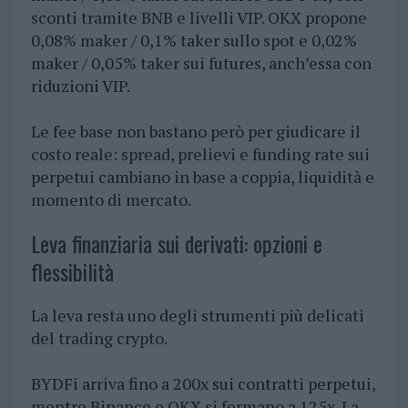
sconti tramite BNB e livelli VIP. OKX propone
0,08% maker / 0,1% taker sullo spot e 0,02%
maker / 0,05% taker sui futures, anch’essa con
riduzioni VIP.
Le fee base non bastano però per giudicare il
costo reale: spread, prelievi e funding rate sui
perpetui cambiano in base a coppia, liquidità e
momento di mercato.
Leva finanziaria sui derivati: opzioni e
flessibilità
La leva resta uno degli strumenti più delicati
del trading crypto.
BYDFi arriva fino a 200x sui contratti perpetui,
mentre Binance e OKX si fermano a 125x. La