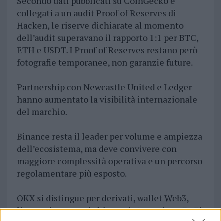
Secondo dati pubblicati su CoinGecko e
collegati a un audit Proof of Reserves di
Hacken, le riserve dichiarate al momento
dell’audit superavano il rapporto 1:1 per BTC,
ETH e USDT. I Proof of Reserves restano però
fotografie temporanee, non garanzie future.
Partnership con Newcastle United e Ledger
hanno aumentato la visibilità internazionale
del marchio.
Binance resta il leader per volume e ampiezza
dell’ecosistema, ma deve convivere con
maggiore complessità operativa e un percorso
regolamentare più esposto.
OKX si distingue per derivati, wallet Web3,
licenze in mercati chiave e integrazione DeFi,