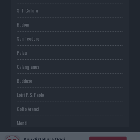
S. T. Gallura
Budoni
San Teodoro
Palau
Calangianus
Buddusò
Loiri P. S. Paolo
Golfo Aranci
Monti
Telti
App di Gallura Oggi