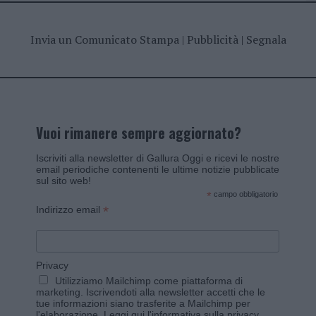
Invia un Comunicato Stampa
|
Pubblicità
|
Segnala
Vuoi rimanere sempre aggiornato?
Iscriviti alla newsletter di Gallura Oggi e ricevi le nostre
email periodiche contenenti le ultime notizie pubblicate
sul sito web!
*
campo obbligatorio
*
Indirizzo email
Privacy
Utilizziamo Mailchimp come piattaforma di
marketing. Iscrivendoti alla newsletter accetti che le
tue informazioni siano trasferite a Mailchimp per
l'elaborazione.
Leggi qui l'informativa sulla privacy