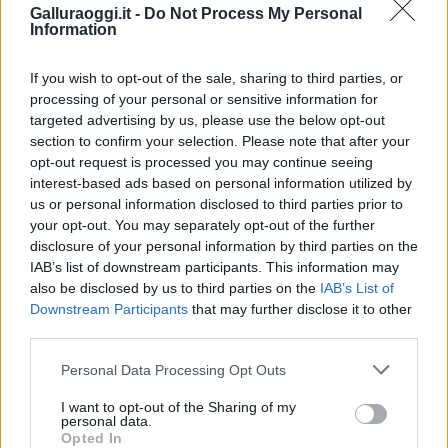
area in cui appare più completa rispetto alle
Galluraoggi.it -
Do Not Process My Personal
altre due.
Information
FAQ — Domande frequenti
If you wish to opt-out of the sale, sharing to third parties, or
processing of your personal or sensitive information for
Qual è la differenza principale tra le tre
targeted advertising by us, please use the below opt-out
section to confirm your selection. Please note that after your
piattaforme per il trading spot?
opt-out request is processed you may continue seeing
interest-based ads based on personal information utilized by
BYDFi elenca oltre 1.000 coppie spot, contro
us or personal information disclosed to third parties prior to
your opt-out. You may separately opt-out of the further
le 350+ di Binance e 300+ di OKX, e non
disclosure of your personal information by third parties on the
richiede KYC obbligatorio per iniziare a
IAB’s list of downstream participants. This information may
operare. Binance include un ecosistema di
also be disclosed by us to third parties on the
IAB’s List of
servizi aggiuntivi (Earn, Launchpad, NFT),
Downstream Participants
that may further disclose it to other
mentre OKX integra un wallet Web3.
third parties.
Please note that this website/app uses one or more Google
È possibile fare trading senza verifica KYC?
Personal Data Processing Opt Outs
services and may gather and store information including but
not limited to your visit or usage behaviour. You may click to
I want to opt-out of the Sharing of my
personal data.
Sulla piattaforma canadese sì, entro limiti
grant or deny consent to Google and its third-party tags to
Opted In