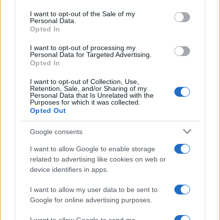
basati su livelli, registrandosi con un indirizzo
use your data for below specified purposes in below Google
consent section.
email. Binance richiede KYC completo. OKX
I want to opt-out of the Sale of my
Personal Data.
offre accesso limitato senza KYC in alcune
Opted In
giurisdizioni.
I want to opt-out of processing my
Personal Data for Targeted Advertising.
Quali piattaforme offrono il demo trading?
Opted In
I want to opt-out of Collection, Use,
L’exchange fondato nel 2020 mette a
Retention, Sale, and/or Sharing of my
Personal Data that Is Unrelated with the
disposizione un conto demo con 50.000 USDT
Purposes for which it was collected.
virtuali. OKX include anch’essa demo trading.
Opted Out
Binance no.
Google consents
È possibile fare trading su azioni e materie
I want to allow Google to enable storage
prime?
related to advertising like cookies on web or
device identifiers in apps.
Sulla piattaforma canadese sì: azioni come
I want to allow my user data to be sent to
AAPL, TSLA e MSFT, forex e oro, regolati in
Google for online advertising purposes.
USDT senza commissioni di trading esplicite