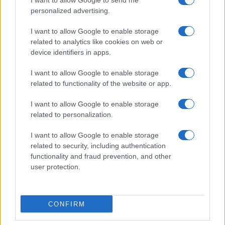
I want to allow Google to send me
(possono applicarsi spread e altri costi).
personalized advertising.
Binance e OKX non offrono attualmente
questa funzionalità.
I want to allow Google to enable storage
related to analytics like cookies on web or
Quale exchange scegliere: un bilancio
device identifiers in apps.
pratico
I want to allow Google to enable storage
related to functionality of the website or app.
La scelta dipende dal profilo dell’utente:
frequenza di trading, bisogno di privacy,
I want to allow Google to enable storage
interesse per strumenti DeFi o ricerca di un
related to personalization.
catalogo più ampio.
I want to allow Google to enable storage
related to security, including authentication
BYDFi si distingue per accesso senza KYC
functionality and fraud prevention, and other
obbligatorio, oltre 1.000 coppie spot, leva fino
user protection.
a 200x e trading TradFi. È una piattaforma
pensata per chi vuole
Compra e vendi
criptovalute con commissioni competitive
CONFIRM
senza passaggi iniziali troppo complessi. I