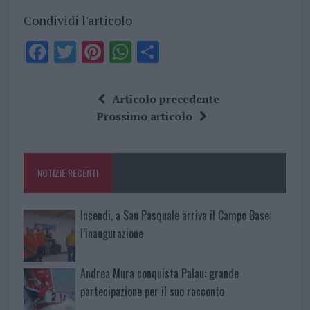
Condividi l'articolo
F
T
Pi
W
S
a
w
n
h
h
ce
it
te
at
a
Articolo precedente
b
te
re
s
re
Prossimo articolo
o
r
st
A
o
p
NOTIZIE RECENTI
k
p
Incendi, a San Pasquale arriva il Campo Base:
l’inaugurazione
Andrea Mura conquista Palau: grande
partecipazione per il suo racconto