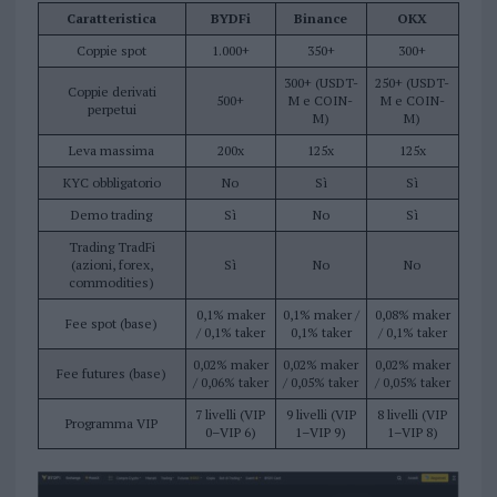
Caratteristica
BYDFi
Binance
OKX
Coppie spot
1.000+
350+
300+
300+ (USDT-
250+ (USDT-
Coppie derivati
500+
M e COIN-
M e COIN-
perpetui
M)
M)
Leva massima
200x
125x
125x
KYC obbligatorio
No
Sì
Sì
Demo trading
Sì
No
Sì
Trading TradFi
(azioni, forex,
Sì
No
No
commodities)
0,1% maker
0,1% maker /
0,08% maker
Fee spot (base)
/ 0,1% taker
0,1% taker
/ 0,1% taker
0,02% maker
0,02% maker
0,02% maker
Fee futures (base)
/ 0,06% taker
/ 0,05% taker
/ 0,05% taker
7 livelli (VIP
9 livelli (VIP
8 livelli (VIP
Programma VIP
0–VIP 6)
1–VIP 9)
1–VIP 8)