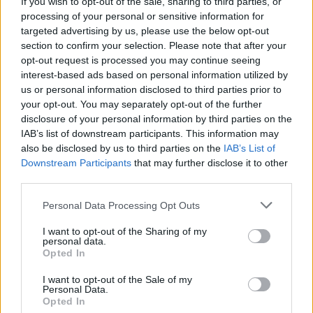
If you wish to opt-out of the sale, sharing to third parties, or
La
prenotazione anticipata
(6-9 mesi)
processing of your personal or sensitive information for
garantisce scelta delle migliori strutture a
targeted advertising by us, please use the below opt-out
prezzi vantaggiosi. Selezionare parchi meno
section to confirm your selection. Please note that after your
turistici come Ruaha o Katavi riduce
opt-out request is processed you may continue seeing
interest-based ads based on personal information utilized by
significativamente i costi mantenendo alta la
us or personal information disclosed to third parties prior to
qualità degli avvistamenti. Optare per safari di
your opt-out. You may separately opt-out of the further
4-5 giorni invece di 7-8 concentra
disclosure of your personal information by third parties on the
l’esperienza nei momenti più intensi,
IAB’s list of downstream participants. This information may
liberando budget per upgrade di categoria
also be disclosed by us to third parties on the
IAB’s List of
Downstream Participants
that may further disclose it to other
negli alloggi selezionati.
third parties.
Esempi di budget completi per diverse
Please note that this website/app uses one or more Google
Personal Data Processing Opt Outs
tipologie di safari
services and may gather and store information including but
not limited to your visit or usage behaviour. You may click to
I want to opt-out of the Sharing of my
personal data.
grant or deny consent to Google and its third-party tags to
Un
safari economico di 5 giorni
(Tarangire,
Opted In
use your data for below specified purposes in below Google
Lake Manyara, Ngorongoro e Serengeti) in
consent section.
I want to opt-out of the Sale of my
tented camp Standard costa 2.200-2.800$ per
Personal Data.
Opted In
persona, includendo tutti i servizi essenziali.