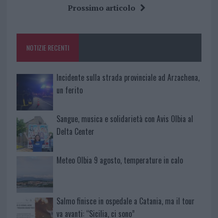
b
te
re
s
re
Prossimo articolo
o
r
st
A
o
p
NOTIZIE RECENTI
k
p
Incidente sulla strada provinciale ad Arzachena,
un ferito
Sangue, musica e solidarietà con Avis Olbia al
Delta Center
Meteo Olbia 9 agosto, temperature in calo
Salmo finisce in ospedale a Catania, ma il tour
va avanti: “Sicilia, ci sono”