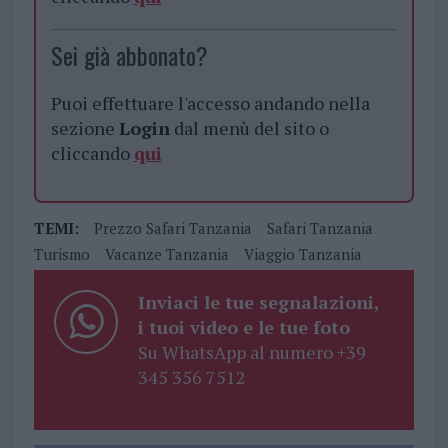
Sei già abbonato?
Puoi effettuare l'accesso andando nella
sezione
Login
dal menù del sito o
cliccando
qui
TEMI:
Prezzo Safari Tanzania
Safari Tanzania
Turismo
Vacanze Tanzania
Viaggio Tanzania
Inviaci le tue segnalazioni,
i tuoi video e le tue foto
Su WhatsApp al numero +39
345 356 7512