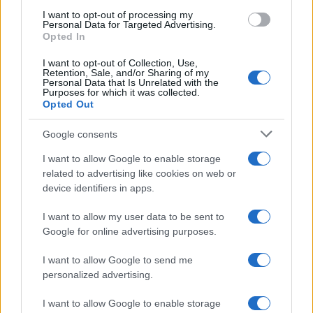
La categoria Comfort della stessa durata
I want to opt-out of processing my
Personal Data for Targeted Advertising.
raggiunge 3.200-4.000$ per persona,
Opted In
aggiungendo strutture superiori e maggiore
comodità.
I want to opt-out of Collection, Use,
Retention, Sale, and/or Sharing of my
Personal Data that Is Unrelated with the
Purposes for which it was collected.
I
safari Luxury di 7 giorni
con Serengeti
Opted Out
incluso oscillano tra 5.500-7.500$ per persona,
mentre le esperienze Premium superano gli
Google consents
8.000-12.000$ per pessoa. Questi budget
I want to allow Google to enable storage
includono tutto: voli interni, trasferimenti,
related to advertising like cookies on web or
tasse parchi, pensione completa, attività extra
device identifiers in apps.
come voli in mongolfiera.
I want to allow my user data to be sent to
Google for online advertising purposes.
La
filosofia Tracks of Africa
di privilegiare
strutture all’interno dei parchi giustifica ogni
I want to allow Google to send me
euro investito: essere nel posto giusto al
personalized advertising.
momento giusto significa trasformare l’alba in
I want to allow Google to enable storage
teatro di caccia, il tramonto in sinfonia di