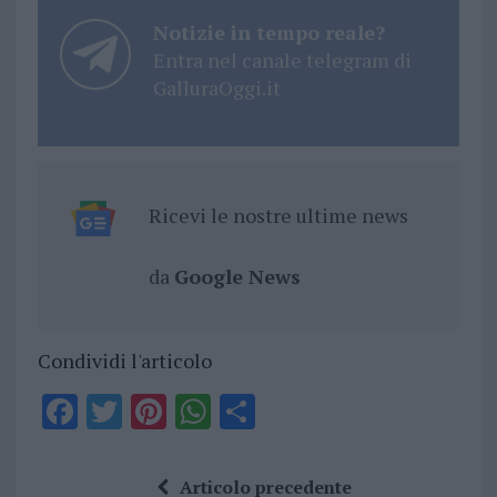
Notizie in tempo reale?
Entra nel canale telegram di
GalluraOggi.it
Ricevi le nostre ultime news
da
Google News
Condividi l'articolo
F
T
Pi
W
S
a
w
n
h
h
ce
it
te
at
a
Articolo precedente