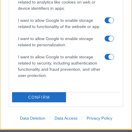
related to analytics like cookies on web or
richiami selvatici, la notte in concerto di
device identifiers in apps.
suoni primordiali che accompagnano sogni
indimenticabili.
I want to allow Google to enable storage
related to functionality of the website or app.
I want to allow Google to enable storage
related to personalization.
I want to allow Google to enable storage
related to security, including authentication
functionality and fraud prevention, and other
user protection.
CONFIRM
Data Deletion
Data Access
Privacy Policy