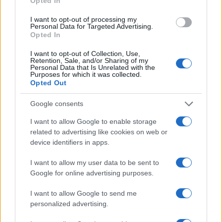
Opted In
cliccando
qui
I want to opt-out of processing my
Personal Data for Targeted Advertising.
Sei già abbonato?
Opted In
I want to opt-out of Collection, Use,
Puoi effettuare l'accesso andando nella
Retention, Sale, and/or Sharing of my
sezione
Login
dal menù del sito o
Personal Data that Is Unrelated with the
Purposes for which it was collected.
cliccando
qui
Opted Out
Google consents
TEMI:
Bbd Legale
Canapa
Cannabidiolo
I want to allow Google to enable storage
Cannabis Legale
Erba Cbd
related to advertising like cookies on web or
device identifiers in apps.
Terapie Cannabis Legale
I want to allow my user data to be sent to
Notizie in tempo reale?
Google for online advertising purposes.
Entra nel canale telegram di
GalluraOggi.it
I want to allow Google to send me
personalized advertising.