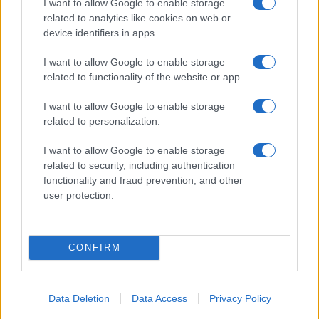
I want to allow Google to enable storage
related to analytics like cookies on web or
Inviaci le tue segnalazioni,
device identifiers in apps.
i tuoi video e le tue foto
Su WhatsApp al numero +39
I want to allow Google to enable storage
related to functionality of the website or app.
345 356 7512
I want to allow Google to enable storage
related to personalization.
I want to allow Google to enable storage
Ricevi le nostre ultime news
related to security, including authentication
functionality and fraud prevention, and other
user protection.
da
Google News
CONFIRM
Condividi l'articolo
F
T
Pi
W
S
Data Deletion
Data Access
Privacy Policy
a
w
n
h
h