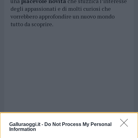
una
piacevole novità
che stuzzica l’interesse
degli appassionati e di molti curiosi che
vorrebbero approfondire un nuovo mondo
tutto da scoprire.
Galluraoggi.it -
Do Not Process My Personal
Information