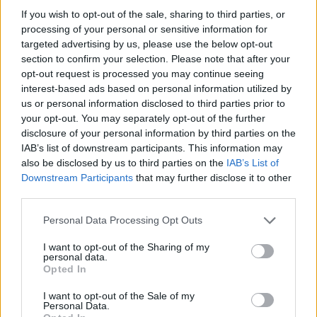
If you wish to opt-out of the sale, sharing to third parties, or
processing of your personal or sensitive information for
targeted advertising by us, please use the below opt-out
section to confirm your selection. Please note that after your
opt-out request is processed you may continue seeing
interest-based ads based on personal information utilized by
us or personal information disclosed to third parties prior to
your opt-out. You may separately opt-out of the further
disclosure of your personal information by third parties on the
IAB’s list of downstream participants. This information may
also be disclosed by us to third parties on the
IAB’s List of
Downstream Participants
that may further disclose it to other
third parties.
Please note that this website/app uses one or more Google
Personal Data Processing Opt Outs
services and may gather and store information including but
not limited to your visit or usage behaviour. You may click to
I want to opt-out of the Sharing of my
personal data.
grant or deny consent to Google and its third-party tags to
Vuoi rimuovere le pubblicità nazionali?
Opted In
use your data for below specified purposes in below Google
consent section.
I want to opt-out of the Sale of my
Puoi abbonarti a
soli € 1,10 al mese
Personal Data.