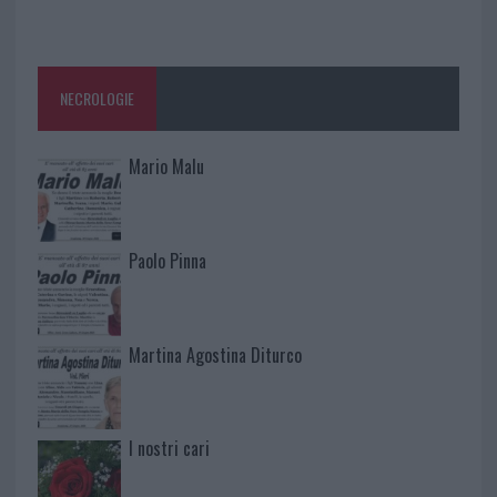
NECROLOGIE
Mario Malu
Paolo Pinna
Martina Agostina Diturco
I nostri cari