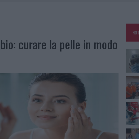
NO LE SUITE: FURTO DA 50MILA NEL RESORT
MEDICALE AVANZATA IN EUROPA: CLASSIFICA DEI 5 CENTRI DI RIFERIMENTO
NOT
A IL CAMPO BASE: L’INAUGURAZIONE
io: curare la pelle in modo
: GRANDE PARTECIPAZIONE PER IL SUO RACCONTO