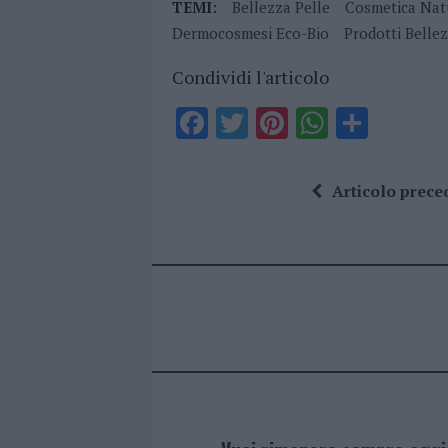
TEMI:
Bellezza Pelle
Cosmetica Nat
Dermocosmesi Eco-Bio
Prodotti Belle
Condividi l'articolo
F
T
Pi
W
S
a
w
n
h
h
ce
it
te
at
a
Articolo prece
b
te
re
s
re
o
r
st
A
o
p
k
p