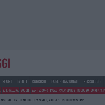
SPORT
EVENTI
RUBRICHE
PUBLIREDAZIONALI
NECROLOGIE
A
S. T. GALLURA
BUDONI
SAN TEODORO
PALAU
CALANGIANUS
BUDDUSÒ
LOIRI P. S. 
LARME SUL CENTRO ACCOGLIENZA MINORI, ALBIERI: “EPISODI GRAVISSIMI”