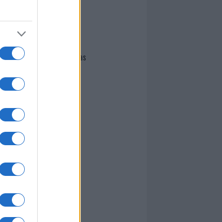
I nostri cari
Giovannimaria Cabras