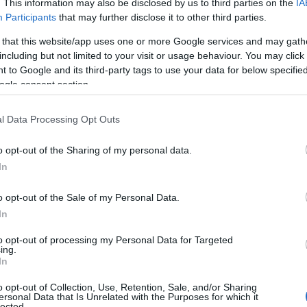
. This information may also be disclosed by us to third parties on the
IA
ive come siliconi, parabeni, petrolati e
Participants
that may further disclose it to other third parties.
 that this website/app uses one or more Google services and may gath
including but not limited to your visit or usage behaviour. You may click 
sensibili
 to Google and its third-party tags to use your data for below specifi
ogle consent section.
 e prodotte in modo consapevole è consigliato
r chi ha la
pelle sensibile
o con
esigenze
l Data Processing Opt Outs
meglio a trattamenti mirati sì, ma essenziali. La
 può offrire risposte più soft ma non per
o opt-out of the Sharing of my personal data.
In
 disponibili, è utile affidarsi a
selezioni
o opt-out of the Sale of my Personal Data.
so di problematiche dermatologiche specifiche.
In
to opt-out of processing my Personal Data for Targeted
non vuol dire sintetico
ing.
In
co-bio, uno dei malintesi più diffusi riguarda
o opt-out of Collection, Use, Retention, Sale, and/or Sharing
ita come negativa, in realtà la chimica è alla
ersonal Data that Is Unrelated with the Purposes for which it
lected.