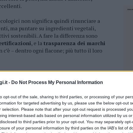
cellenti.
cologici non significa quindi rinunciare a
enti, ma puntare su ingredienti vegetali,
ivi sostenibili. A fare la differenza sono
ertificazioni
, e la
trasparenza dei marchi
 c’è – dentro ogni flacone; più tutto il loro
i.it -
Do Not Process My Personal Information
ge a chi desidera
curare la pelle in modo
l’ambiente. Se ti stai avvicinando a questa
to opt-out of the sale, sharing to third parties, or processing of your per
ice consapevole,
scopri i prodotti Eco Bio
formation for targeted advertising by us, please use the below opt-out s
ti per la tua pelle.
r selection. Please note that after your opt-out request is processed y
eing interest-based ads based on personal information utilized by us or
disclosed to third parties prior to your opt-out. You may separately opt-
ni
sono formulati con ingredienti di
origine
losure of your personal information by third parties on the IAB’s list of
gricoltura biologica
, ed evitando sostanze
NEC