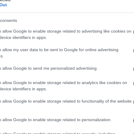
redienti naturali. Una distinzione più corretta
Out
ali e quellesintetiche o artificiali, che
 pelle.
consents
o allow Google to enable storage related to advertising like cookies on
ine vegetale
, estratto con processi sicuri e
evice identifiers in apps.
nte compatibile con la filosofia eco-bio. Anzi,
tifica che oggi è possibile ottenere attivi
o allow my user data to be sent to Google for online advertising
luronico vegetale, vitamina C stabilizzata o oli
s.
urali.
to allow Google to send me personalized advertising.
ti aiuta a
leggere meglio le etichette
, a
o allow Google to enable storage related to analytics like cookies on
re una skincare routine che rispecchi i propri
evice identifiers in apps.
tetici.
o allow Google to enable storage related to functionality of the website
otidiano
o allow Google to enable storage related to personalization.
a tendenza o un vezzo per pochi, ma un
routine quotidiana e che sta raccogliendo
o allow Google to enable storage related to security, including