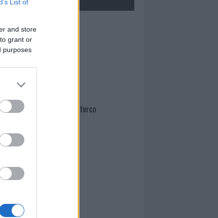
B’s List of
Mario Malu
er and store
to grant or
ed purposes
Paolo Pinna
Martina Agostina Diturco
I nostri cari
I nostri cari