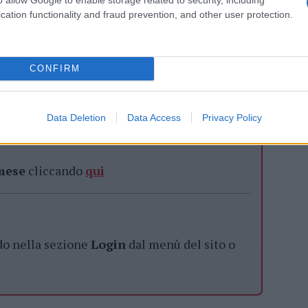
tori.
cation functionality and fraud prevention, and other user protection.
ignifica anche ascoltarla.
Eliminare i
de o consumismo,
evitare stratificazioni
CONFIRM
iona davvero per il proprio tipo di pelle, sono
no bene tanto alla pelle quanto all’ambiente.
Data Deletion
Data Access
Privacy Policy
azionali?
 mese
cliccando
qui
do nella sezione
Login
dal menù del sito o