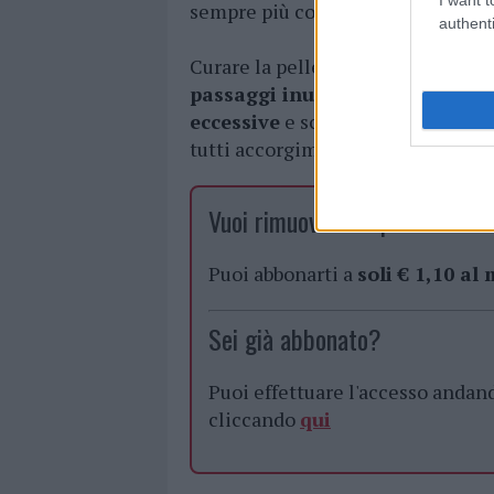
sempre più consensi tra i consuma
authenti
Curare la pelle in modo naturale s
passaggi inutili
, dettati da mo
eccessive
e scegliere ciò che funz
tutti accorgimenti utili e che fan
Vuoi rimuovere le pubblicità n
Puoi abbonarti a
soli € 1,10 al
Sei già abbonato?
Puoi effettuare l'accesso andan
cliccando
qui