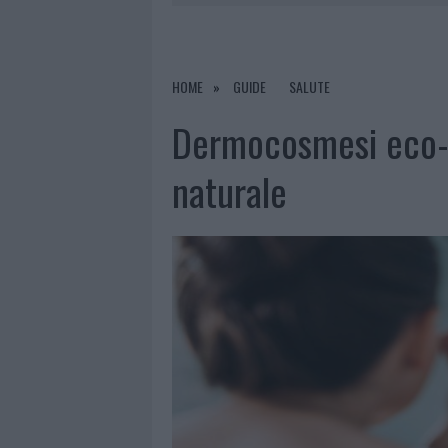
6 AGOSTO 2026
|
GALLURA, FINTI CLIENTI SVUOTA
7 AGOSTO 2026
|
MIGLIORI CLINICHE DI ESTETICA 
PER I TRATTAMENTI LASER NON INVASIVI
HOME
GUIDE
SALUTE
6 AGOSTO 2026
|
INCENDI, A SAN PASQUALE ARRIV
Dermocosmesi eco-b
6 AGOSTO 2026
|
ANDREA MURA CONQUISTA PALAU
naturale