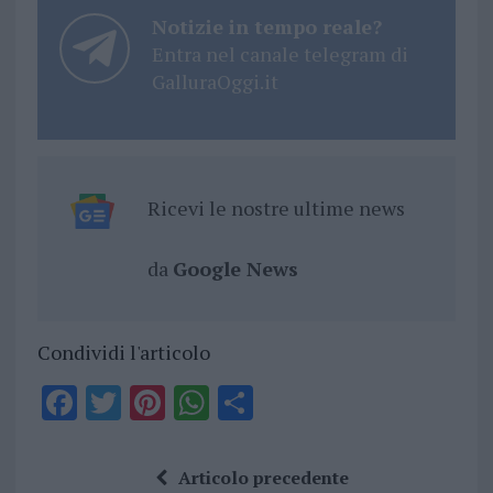
Notizie in tempo reale?
Entra nel canale telegram di
GalluraOggi.it
Ricevi le nostre ultime news
da
Google News
Condividi l'articolo
F
T
Pi
W
S
a
w
n
h
h
ce
it
te
at
a
Articolo precedente