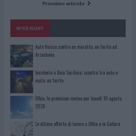
b
te
re
s
re
Prossimo articolo
o
r
st
A
o
p
NOTIZIE RECENTI
k
p
Auto finisce contro un muretto, un ferito ad
Arzachena
Incidente a Baia Sardinia, scontro tra auto e
moto: un ferito
Olbia, le previsioni meteo per lunedì 10 agosto
2026
Le ultime offerte di lavoro a Olbia e in Gallura