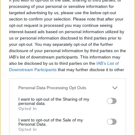
un medico o un fisioterapista per una
processing of your personal or sensitive information for
valutazione professionale e un trattamento
targeted advertising by us, please use the below opt-out
appropriato.
section to confirm your selection. Please note that after your
opt-out request is processed you may continue seeing
interest-based ads based on personal information utilized by
us or personal information disclosed to third parties prior to
your opt-out. You may separately opt-out of the further
disclosure of your personal information by third parties on the
IAB’s list of downstream participants. This information may
also be disclosed by us to third parties on the
IAB’s List of
Downstream Participants
that may further disclose it to other
third parties.
Please note that this website/app uses one or more Google
Personal Data Processing Opt Outs
services and may gather and store information including but
not limited to your visit or usage behaviour. You may click to
I want to opt-out of the Sharing of my
personal data.
grant or deny consent to Google and its third-party tags to
Opted In
use your data for below specified purposes in below Google
consent section.
I want to opt-out of the Sale of my
Personal Data.
Opted In