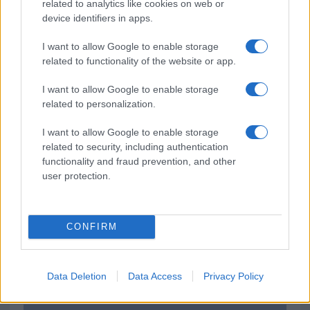
related to analytics like cookies on web or
device identifiers in apps.
Sei già abbonato?
I want to allow Google to enable storage
related to functionality of the website or app.
Puoi effettuare l'accesso andando nella
sezione
Login
dal menù del sito o
I want to allow Google to enable storage
cliccando
qui
related to personalization.
I want to allow Google to enable storage
related to security, including authentication
TEMI:
Cuscino Cervicale
Cuscino Ortopedico
functionality and fraud prevention, and other
Cuscino Ortopedico Cervicale
Dolore Cervicale
user protection.
Inviaci le tue segnalazioni,
i tuoi video e le tue foto
CONFIRM
Su WhatsApp al numero +39
345 356 7512
Data Deletion
Data Access
Privacy Policy