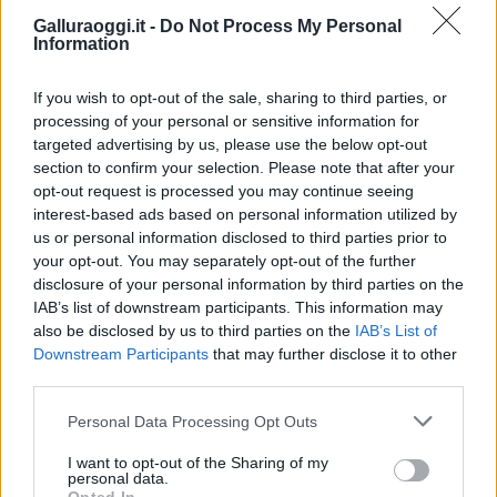
successivo, al momento della decisione sugli
Galluraoggi.it -
Do Not Process My Personal
oggetti da acquistare, scegliere il codice.
Information
Una volta inseriti i prodotti nel carrello della
If you wish to opt-out of the sale, sharing to third parties, or
zona dedicata sul sito DMail, si potrà inserire
processing of your personal or sensitive information for
targeted advertising by us, please use the below opt-out
la parola di lettere e numeri, che rappresenta
section to confirm your selection. Please note that after your
il codice, e verificare la sua validità.
opt-out request is processed you may continue seeing
interest-based ads based on personal information utilized by
Infatti,
il contatore automatico provvederà
us or personal information disclosed to third parties prior to
a sottrarre la percentuale di sconto dal
your opt-out. You may separately opt-out of the further
conto da pagare per l’acquisto
e potrete
disclosure of your personal information by third parties on the
IAB’s list of downstream participants. This information may
così procedere anche ai dettagli per il
also be disclosed by us to third parties on the
IAB’s List of
pagamento.
Downstream Participants
that may further disclose it to other
third parties.
Davvero un procedimento semplice e di
effettiva utilità per la vostra casa e per i vostri
Please note that this website/app uses one or more Google
Personal Data Processing Opt Outs
services and may gather and store information including but
amici che riceveranno regali originali, con la
not limited to your visit or usage behaviour. You may click to
I want to opt-out of the Sharing of my
vostra soddisfazione e delle vostre tasche, per
personal data.
grant or deny consent to Google and its third-party tags to