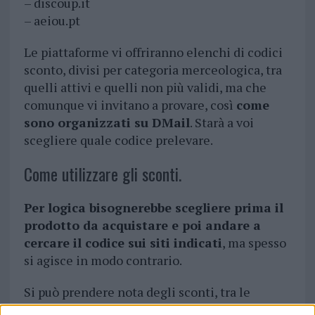
– discoup.it
– aeiou.pt
Le piattaforme vi offriranno elenchi di codici
sconto, divisi per categoria merceologica, tra
quelli attivi e quelli non più validi, ma che
comunque vi invitano a provare, così
come
sono organizzati su DMail
. Starà a voi
scegliere quale codice prelevare.
Come utilizzare gli sconti.
Per logica bisognerebbe scegliere prima il
prodotto da acquistare e poi andare a
cercare il codice sui siti indicati
, ma spesso
si agisce in modo contrario.
Si può prendere nota degli sconti, tra le
categorie più utilizzate, e poi in un momento