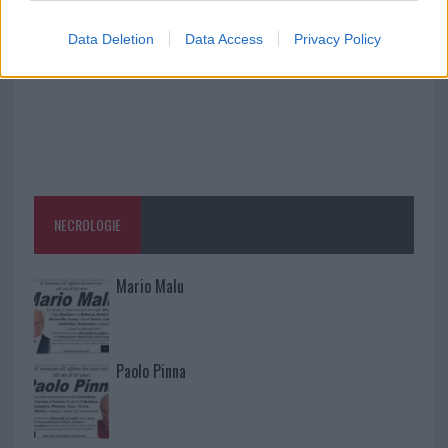
Data Deletion
Data Access
Privacy Policy
NECROLOGIE
Mario Malu
Paolo Pinna