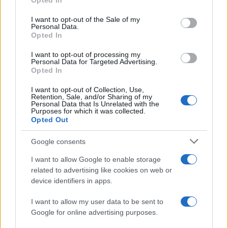
Opted In
i risparmi ottenuti.
use your data for below specified purposes in below Google
consent section.
I want to opt-out of the Sale of my
Condividi l'articolo
Personal Data.
Opted In
F
T
Pi
W
S
I want to opt-out of processing my
a
w
n
h
h
Personal Data for Targeted Advertising.
Opted In
ce
it
te
at
a
Articolo precedente
I want to opt-out of Collection, Use,
b
te
re
s
re
Prossimo articolo
Retention, Sale, and/or Sharing of my
Personal Data that Is Unrelated with the
o
r
st
A
Purposes for which it was collected.
Opted Out
o
p
NOTIZIE RECENTI
k
p
Google consents
I want to allow Google to enable storage
Gallura, finti clienti svuotano le suite: furto da
related to advertising like cookies on web or
50mila nel resort
device identifiers in apps.
I want to allow my user data to be sent to
Meteo Olbia 7 agosto, sole e caldo tornano
Google for online advertising purposes.
protagonisti