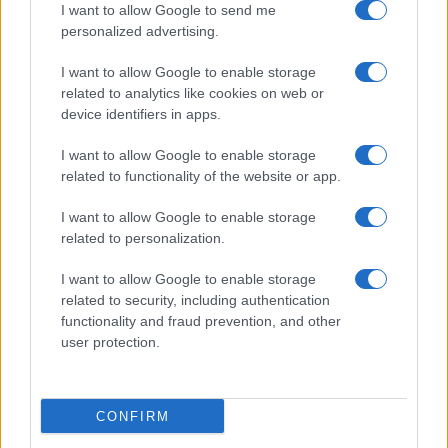
I want to allow Google to send me
personalized advertising.
Test tunnel Olbia: rampe chiuse ancora fino a
I want to allow Google to enable storage
fine agosto
related to analytics like cookies on web or
device identifiers in apps.
Aggius conquista la classifica delle mete più
I want to allow Google to enable storage
amate dell’estate 2026
related to functionality of the website or app.
I want to allow Google to enable storage
Nuovi posti auto in via La Marmora, parcheggio
related to personalization.
provvisorio a La Maddalena
I want to allow Google to enable storage
related to security, including authentication
Allarme truffe a Berchidda, falsi incaricati
functionality and fraud prevention, and other
bussano alle porte
user protection.
Notre-Dame de Paris conquista Olbia, la prima
al Molo Brin è un successo
CONFIRM