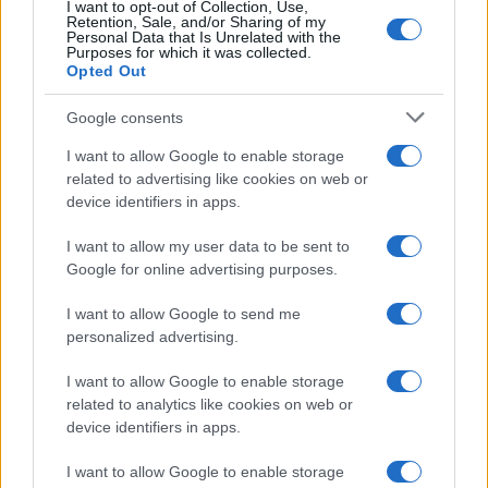
I want to opt-out of Collection, Use,
Retention, Sale, and/or Sharing of my
Personal Data that Is Unrelated with the
Purposes for which it was collected.
Opted Out
Google consents
I want to allow Google to enable storage
related to advertising like cookies on web or
device identifiers in apps.
Vuoi rimuovere le pubblicità nazionali?
I want to allow my user data to be sent to
Google for online advertising purposes.
Puoi abbonarti a
soli € 1,10 al mese
I want to allow Google to send me
cliccando
qui
personalized advertising.
I want to allow Google to enable storage
Sei già abbonato?
related to analytics like cookies on web or
device identifiers in apps.
Puoi effettuare l'accesso andando nella
sezione
Login
dal menù del sito o
I want to allow Google to enable storage