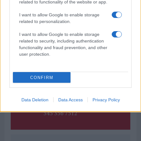
related to functionality of the website or app.
cliccando
qui
I want to allow Google to enable storage
related to personalization.
TEMI:
Lu Brandali
Nuraghe
Tomba Dei Giganti
I want to allow Google to enable storage
related to security, including authentication
Notizie in tempo reale?
functionality and fraud prevention, and other
Entra nel canale telegram di
user protection.
GalluraOggi.it
CONFIRM
Inviaci le tue segnalazioni,
i tuoi video e le tue foto
Data Deletion
Data Access
Privacy Policy
Su WhatsApp al numero +39
345 356 7512