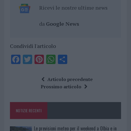
Ricevi le nostre ultime news
da
Google News
Condividi l'articolo
F
T
Pi
W
S
a
w
n
h
h
ce
it
te
at
a
Articolo precedente
b
te
re
s
re
Prossimo articolo
o
r
st
A
o
p
NOTIZIE RECENTI
k
p
Le previsioni meteo per il weekend a Olbia e in