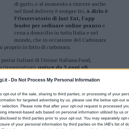
di gusto, e al momento a vincere anche
nel food delivery è sempre lei.
A dirlo è
l’Osservatorio di Just Eat, l’app
leader per ordinare online pranzo
e
cena a domicilio in tutta Italia e nel
mondo, che in occasione del Carbonara
ni proprio in fatto di carbonara.
 pastai italiani di Unione Italiana Food,
a Organisation),
unisce da 3 anni gli
utto il mondo,
che ogni 6 aprile si
i.it -
Do Not Process My Personal Information
tito su questa ricetta con hashtag
enge.
to opt-out of the sale, sharing to third parties, or processing of your per
formation for targeted advertising by us, please use the below opt-out s
l’Italia, la carbonara spopola soprattutto a
r selection. Please note that after your opt-out request is processed y
n consumo a domicilio di quasi 3.000 kg,
eing interest-based ads based on personal information utilized by us or
, mezze maniche rigatoni e supplì al gusto
disclosed to third parties prior to your opt-out. You may separately opt-
 ne ha fatto un portabandiera, arriva a
losure of your personal information by third parties on the IAB’s list of