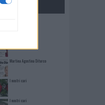
ROLOGIE
Mario Malu
Paolo Pinna
Martina Agostina Diturco
I nostri cari
I nostri cari