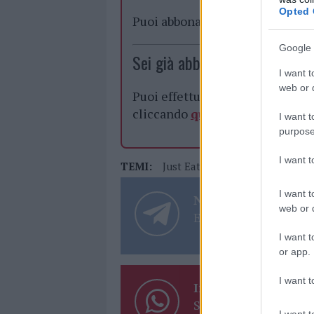
Opted 
Puoi abbonarti a
soli € 1,10 al
Google 
Sei già abbonato?
I want t
web or d
Puoi effettuare l'accesso andan
cliccando
qui
I want t
purpose
I want 
TEMI:
Just Eat Olbia
I want t
Notizie in tempo r
web or d
Entra nel canale tele
I want t
or app.
I want t
Inviaci le tue segna
Su WhatsApp al nume
I want t