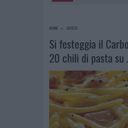
5 AGOSTO 2026
|
ESCE DI STRADA 
6 AGOSTO 2026
|
NUOVO SPORTELLO RIFIUTI A PAL
6 AGOSTO 2026
|
MIGLIORI AGENZIE PER L’ATTESTA
HOME
GUSTO
DELLE PRATICHE
Si festeggia il Carb
5 AGOSTO 2026
|
“SUL FILO DEL DISCORSO”: SOLD
20 chili di pasta su 