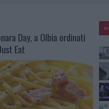
CON L’AUTO AD ARZACHENA: FERITO IL CONDUCENTE
AU, UNA SVOLTA PER GLI UTENTI
ZIONE SOA IN ITALIA: LISTA DELLE 4 REALTÀ PIÙ EFFICIENTI NELLA GESTIONE
NOT
onara Day, a Olbia ordinati
 OUT AD OLBIA PER IL READING SU ATZENI
Just Eat