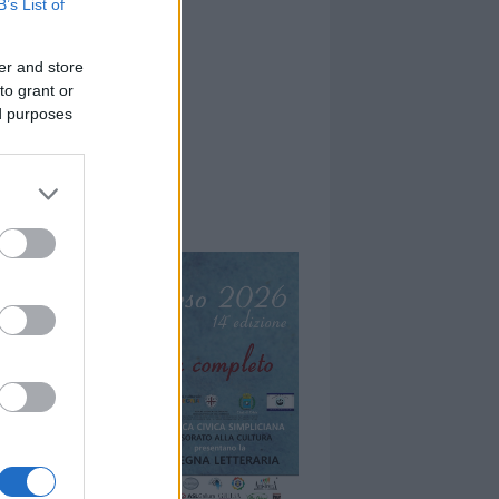
B’s List of
er and store
to grant or
ed purposes