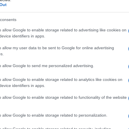
Out
 mese
cliccando
qui
consents
o allow Google to enable storage related to advertising like cookies on
evice identifiers in apps.
do nella sezione
Login
dal menù del sito o
o allow my user data to be sent to Google for online advertising
s.
to allow Google to send me personalized advertising.
o allow Google to enable storage related to analytics like cookies on
eale?
evice identifiers in apps.
gram di GalluraOggi.it
o allow Google to enable storage related to functionality of the website
o allow Google to enable storage related to personalization.
lazioni, i tuoi video e le tue foto
ro +39 345 356 7512
o allow Google to enable storage related to security, including