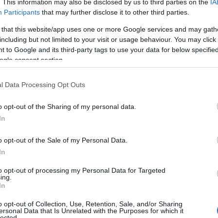
si dà anche un’allure leggermente light, senza
. This information may also be disclosed by us to third parties on the
IA
Participants
that may further disclose it to other third parties.
no chiude il podio con 418 kg e sceglie
ine.
 that this website/app uses one or more Google services and may gath
including but not limited to your visit or usage behaviour. You may click 
In tutto sono stati ordinati 130 Kg di pasta.
 to Google and its third-party tags to use your data for below specifi
 da Cagliari, con 75 Kg ed un incremento del
ogle consent section.
Kg, e da Olbia dove si sono consumati circa 20
l Data Processing Opt Outs
isfazione e ci fa sentire appagati
o opt-out of the Sharing of my personal data.
 anche quel cibo che ci riporta all’atmosfera
In
o opt-out of the Sale of my Personal Data.
In
to opt-out of processing my Personal Data for Targeted
ing.
In
o opt-out of Collection, Use, Retention, Sale, and/or Sharing
azionali?
ersonal Data that Is Unrelated with the Purposes for which it
lected.