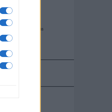
I nostri cari
Giovannimaria Cabras