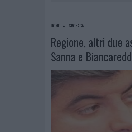
6 AGOSTO 2026
|
METEO OLBIA 7 A
6 AGOSTO 2026
|
INCENDI, A SAN PASQUALE ARRIV
6 AGOSTO 2026
|
ANDREA MURA CONQUISTA PALAU
HOME
CRONACA
6 AGOSTO 2026
|
CALANGIANUS, ALLARME SUL CENT
Regione, altri due a
Sanna e Biancaredd