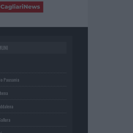
MUNI
io Pausania
chena
ddalena
Gallura