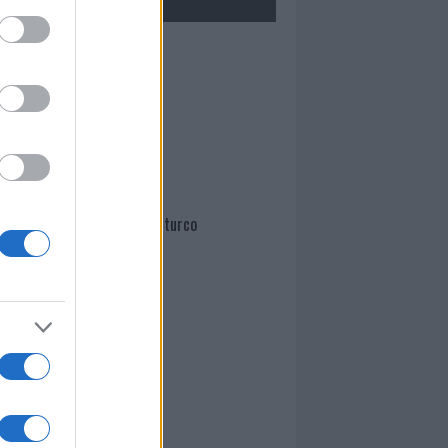
Mario Malu
Paolo Pinna
Martina Agostina Diturco
I nostri cari
I nostri cari