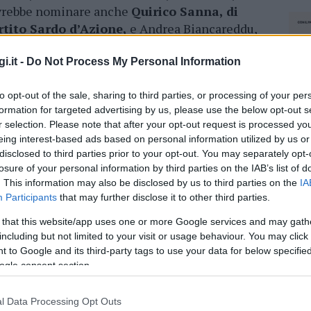
ovrebbe nominare anche
Quirico Sanna, di
tito Sardo d’Azione,
e Andrea Biancareddu,
a, dell’Udc.
i.it -
Do Not Process My Personal Information
nti Locali e Biancareddu alla Cultura. Un
, che avrebbe, quindi, tre posti nella nuova
to opt-out of the sale, sharing to third parties, or processing of your per
e da assegnare, oltre queste due, sono 5,
formation for targeted advertising by us, please use the below opt-out s
r selection. Please note that after your opt-out request is processed y
ltura.
Ma anche su questi seggi vacanti i partiti
eing interest-based ads based on personal information utilized by us or
 Domani si dovrebbe avere già la prima
disclosed to third parties prior to your opt-out. You may separately opt-
a del Consiglio convocato per la prossima
losure of your personal information by third parties on the IAB’s list of
. This information may also be disclosed by us to third parties on the
IA
Participants
that may further disclose it to other third parties.
azionali?
 that this website/app uses one or more Google services and may gath
including but not limited to your visit or usage behaviour. You may click 
 to Google and its third-party tags to use your data for below specifi
 mese
cliccando
qui
ogle consent section.
l Data Processing Opt Outs
NEC