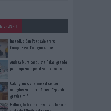
IZIE RECENTI
Incendi, a San Pasquale arriva il
Campo Base: l’inaugurazione
Andrea Mura conquista Palau: grande
partecipazione per il suo racconto
Calangianus, allarme sul centro
accoglienza minori, Albieri: “Episodi
gravissimi”
Gallura, finti clienti svuotano le suite:
furto da 50mila nel resort