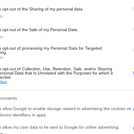
do nella sezione
Login
dal menù del sito o
o opt-out of the Sharing of my personal data.
In
o opt-out of the Sale of my Personal Data.
In
nna
to opt-out of processing my Personal Data for Targeted
ing.
In
o opt-out of Collection, Use, Retention, Sale, and/or Sharing
ersonal Data that Is Unrelated with the Purposes for which it
lected.
Out
dente
Prossimo articolo
consents
o allow Google to enable storage related to advertising like cookies on
evice identifiers in apps.
o allow my user data to be sent to Google for online advertising
s.