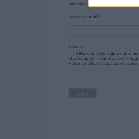
Iscriviti alla newsletter di Gallura O
*
Indirizzo email
Privacy
Utilizziamo Mailchimp come piatt
Mailchimp per l'elaborazione.
Leggi 
Potrai annullare l'iscrizione in qual