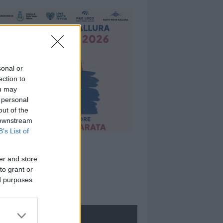
sonal or
ection to
ou may
 personal
out of the
 downstream
B’s List of
er and store
to grant or
ed purposes
ROLOGIE