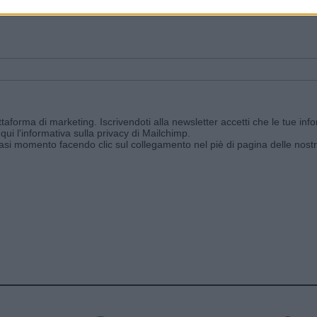
ggi e ricevi le nostre email periodiche contenenti le ultime notizie pubbli
aforma di marketing. Iscrivendoti alla newsletter accetti che le tue info
qui l'informativa sulla privacy di Mailchimp
.
siasi momento facendo clic sul collegamento nel piè di pagina delle nostr