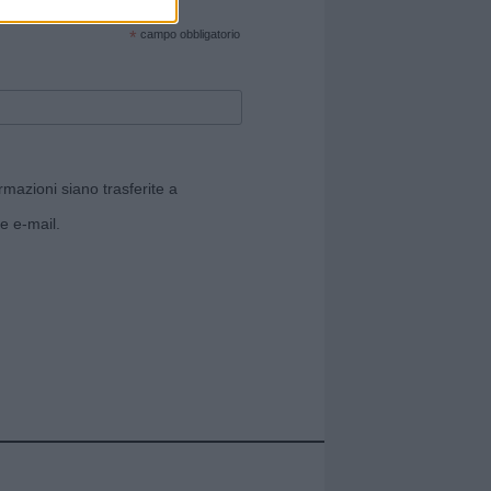
cate sul sito web!
*
campo obbligatorio
rmazioni siano trasferite a
e e-mail.