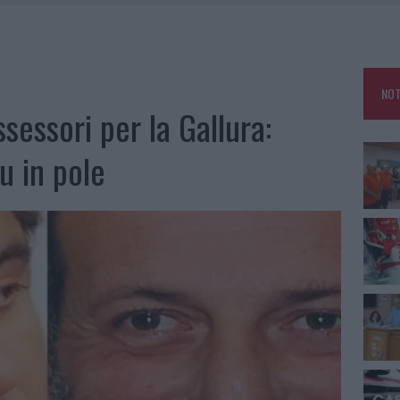
GOSTO, SOLE E CALDO TORNANO PROTAGONISTI
A IL CAMPO BASE: L’INAUGURAZIONE
: GRANDE PARTECIPAZIONE PER IL SUO RACCONTO
RO ACCOGLIENZA MINORI, ALBIERI: “EPISODI GRAVISSIMI”
NOT
ssessori per la Gallura:
u in pole