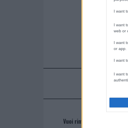
I want 
I want t
web or d
I want t
or app.
I want t
I want t
authenti
Vuoi rimanere sempre agg