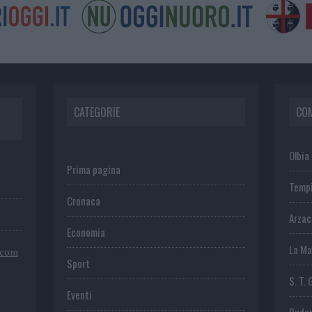
CATEGORIE
CO
Olbia
Prima pagina
Temp
Cronaca
Arza
Economia
La Ma
.com
Sport
S. T. 
Eventi