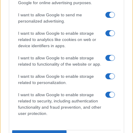
Google for online advertising purposes.
da
Google News
I want to allow Google to send me
personalized advertising.
I want to allow Google to enable storage
Condividi l'articolo
related to analytics like cookies on web or
device identifiers in apps.
F
T
Pi
W
S
a
w
n
h
h
I want to allow Google to enable storage
related to functionality of the website or app.
ce
it
te
at
a
Articolo precedente
b
te
re
s
re
I want to allow Google to enable storage
Prossimo articolo
related to personalization.
o
r
st
A
I want to allow Google to enable storage
o
p
related to security, including authentication
NOTIZIE RECENTI
k
p
functionality and fraud prevention, and other
user protection.
Le previsioni meteo per il weekend a Olbia e in
Gallura