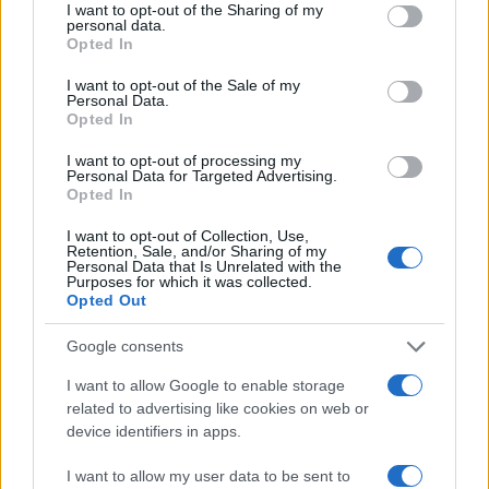
not limited to your visit or usage behaviour. You may click to
I want to opt-out of the Sharing of my
personal data.
TEMI:
Luigi Pomata
Petra Segreta Resort & Spa
grant or deny consent to Google and its third-party tags to
Opted In
use your data for below specified purposes in below Google
San Pantaleo
Sustainable Gourmet Festival Olbia
consent section.
I want to opt-out of the Sale of my
Personal Data.
Inviaci le tue segnalazioni,
Opted In
i tuoi video e le tue foto
I want to opt-out of processing my
Su WhatsApp al numero +39
Personal Data for Targeted Advertising.
345 356 7512
Opted In
I want to opt-out of Collection, Use,
Retention, Sale, and/or Sharing of my
Personal Data that Is Unrelated with the
Purposes for which it was collected.
Opted Out
Notizie in tempo reale?
Entra nel canale telegram di
Google consents
GalluraOggi.it
I want to allow Google to enable storage
related to advertising like cookies on web or
device identifiers in apps.
I want to allow my user data to be sent to
Ricevi le nostre ultime news