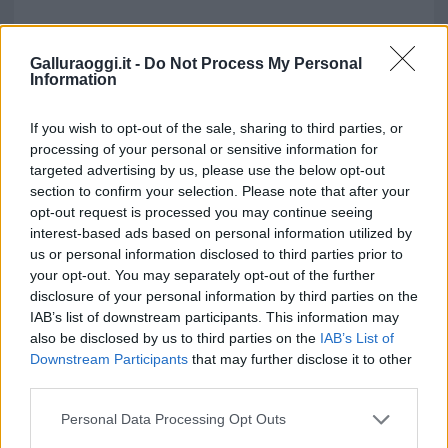
Galluraoggi.it -
Do Not Process My Personal
Information
If you wish to opt-out of the sale, sharing to third parties, or
processing of your personal or sensitive information for
Vuoi rimuovere le pubblicità nazionali?
targeted advertising by us, please use the below opt-out
section to confirm your selection. Please note that after your
opt-out request is processed you may continue seeing
Puoi abbonarti a
soli € 1,10 al mese
interest-based ads based on personal information utilized by
cliccando
qui
us or personal information disclosed to third parties prior to
your opt-out. You may separately opt-out of the further
disclosure of your personal information by third parties on the
Sei già abbonato?
IAB’s list of downstream participants. This information may
also be disclosed by us to third parties on the
IAB’s List of
Puoi effettuare l'accesso andando nella
Downstream Participants
that may further disclose it to other
sezione
Login
dal menù del sito o
third parties.
cliccando
qui
Please note that this website/app uses one or more Google
Personal Data Processing Opt Outs
services and may gather and store information including but