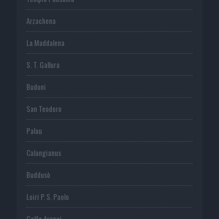
Arzachena
La Maddalena
S. T. Gallura
Budoni
San Teodoro
Palau
Calangianus
Buddusò
Loiri P. S. Paolo
Golfo Aranci