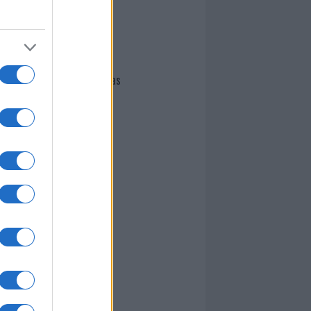
I nostri cari
Giovannimaria Cabras