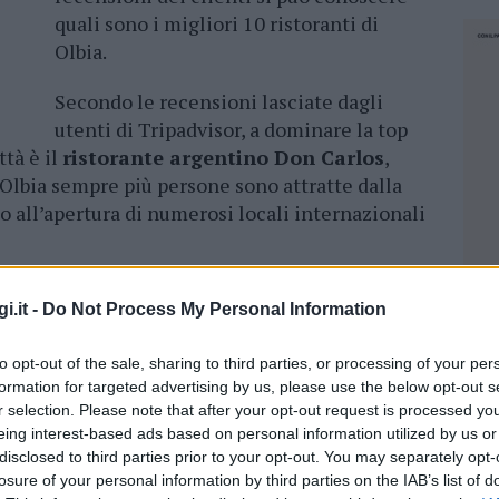
quali sono i migliori 10 ristoranti di
Olbia.
Secondo le recensioni lasciate dagli
utenti di Tripadvisor, a dominare la top
ttà è il
ristorante argentino Don Carlos
,
 Olbia sempre più persone sono attratte dalla
to all’apertura di numerosi locali internazionali
o molto successo in città è il
Piperita Patty
. Il
i.it -
Do Not Process My Personal Information
 di gradimento, con 512 recensioni e 4 stelline
 Restaurant
, che però in questo periodo è
to opt-out of the sale, sharing to third parties, or processing of your per
ricevuto 209 recensioni e 5 stelle. Al quarto
formation for targeted advertising by us, please use the below opt-out s
urismo San Giovanni
, che si trova sulla strada
r selection. Please note that after your opt-out request is processed y
to a 632 persone e ha ottenuto 4 stelline e
eing interest-based ads based on personal information utilized by us or
sta la top ten della classifica di TripAdvisor
disclosed to third parties prior to your opt-out. You may separately opt-
losure of your personal information by third parties on the IAB’s list of
scorrere le Feste. L’
Agriturismo Cabu Abbas
NEC