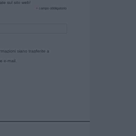
cate sul sito web!
*
campo obbligatorio
rmazioni siano trasferite a
e e-mail.