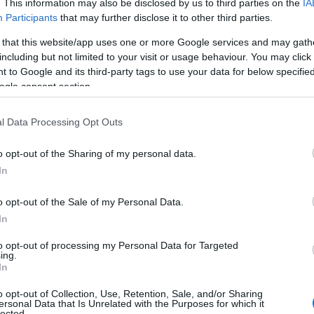
. This information may also be disclosed by us to third parties on the
IA
enti.
Participants
that may further disclose it to other third parties.
 Gluten Free
, che si trova a pochi passi dalla
 that this website/app uses one or more Google services and may gath
io. Il ristorante ha ricevuto 270 recensioni e 5
including but not limited to your visit or usage behaviour. You may click 
 to Google and its third-party tags to use your data for below specifi
hione
, con 972 recensioni dagli utenti e il
ogle consent section.
imenti.
Chiudono la classifica della top 10 i
l Data Processing Opt Outs
o opt-out of the Sharing of my personal data.
In
azionali?
o opt-out of the Sale of my Personal Data.
In
 mese
cliccando
qui
to opt-out of processing my Personal Data for Targeted
ing.
In
o opt-out of Collection, Use, Retention, Sale, and/or Sharing
do nella sezione
Login
dal menù del sito o
ersonal Data that Is Unrelated with the Purposes for which it
lected.