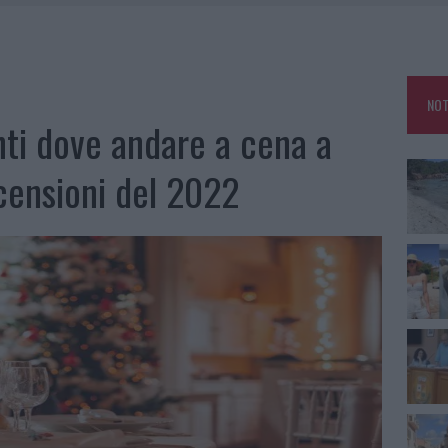
HE IL CENTRO ACCOGLIENZA MINORI CHIUDE
RO SPACCIO E DEGRADO: ESPLODE LA PROTESTA
SCEGLIERE LA SOLUZIONE IDEALE PER LA CASA E L’UFFICIO
NOT
KEND A OLBIA E IN GALLURA
anti dove andare a cena a
censioni del 2022