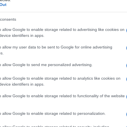
Out
consents
ie Olbia
Recensioni Ristoranti Olbia
o allow Google to enable storage related to advertising like cookies on
evice identifiers in apps.
lazioni, i tuoi video e le tue foto
o allow my user data to be sent to Google for online advertising
ro +39 345 356 7512
s.
to allow Google to send me personalized advertising.
eale?
o allow Google to enable storage related to analytics like cookies on
evice identifiers in apps.
gram di GalluraOggi.it
o allow Google to enable storage related to functionality of the website
o allow Google to enable storage related to personalization.
ime news da
Google News
o allow Google to enable storage related to security, including