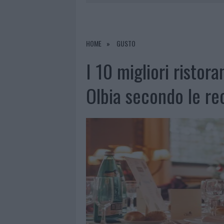
7 AGOSTO 2026
|
CALANGIANUS, DOPO LE POLEMIC
7 AGOSTO 2026
|
OLBIA, DIVIETO DI SOSTA CONT
7 AGOSTO 2026
|
PAUSA CAFFÈ IMPECCABILE: COME 
HOME
GUSTO
7 AGOSTO 2026
|
LE PREVISIONI METEO PER IL WEE
I 10 migliori ristor
Olbia secondo le re