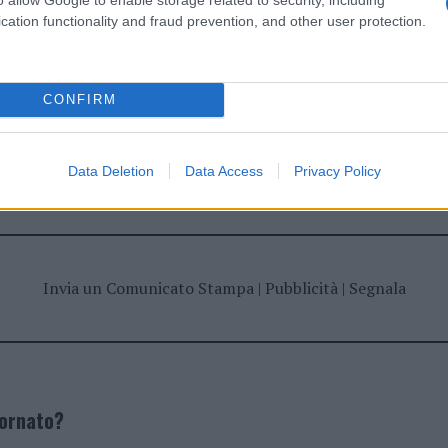
cation functionality and fraud prevention, and other user protection.
CONFIRM
dente
Prossimo articolo
Data Deletion
Data Access
Privacy Policy
Invia un Comunicato Stampa
|
Pubblicità
|
Segnala
iornato?