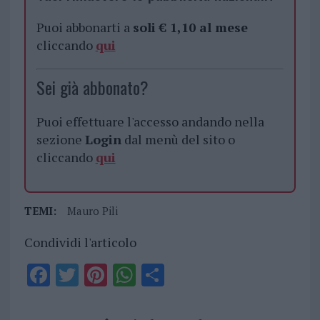
Puoi abbonarti a
soli € 1,10 al mese
cliccando
qui
Sei già abbonato?
Puoi effettuare l'accesso andando nella
sezione
Login
dal menù del sito o
cliccando
qui
TEMI:
Mauro Pili
Condividi l'articolo
F
T
Pi
W
S
a
w
n
h
h