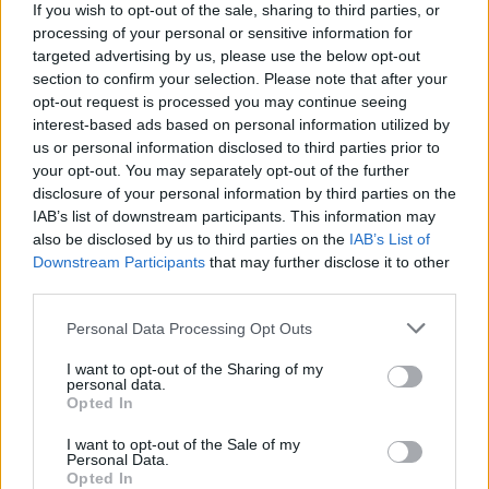
minori, Albieri: “Episodi gravissimi”
If you wish to opt-out of the sale, sharing to third parties, or
processing of your personal or sensitive information for
targeted advertising by us, please use the below opt-out
Gallura, finti clienti svuotano le suite: furto da
section to confirm your selection. Please note that after your
50mila nel resort
opt-out request is processed you may continue seeing
interest-based ads based on personal information utilized by
us or personal information disclosed to third parties prior to
Meteo Olbia 7 agosto, sole e caldo tornano
your opt-out. You may separately opt-out of the further
protagonisti
disclosure of your personal information by third parties on the
IAB’s list of downstream participants. This information may
also be disclosed by us to third parties on the
IAB’s List of
Test tunnel Olbia: rampe chiuse ancora fino a
Downstream Participants
that may further disclose it to other
fine agosto
third parties.
Please note that this website/app uses one or more Google
Personal Data Processing Opt Outs
services and may gather and store information including but
not limited to your visit or usage behaviour. You may click to
I want to opt-out of the Sharing of my
personal data.
grant or deny consent to Google and its third-party tags to
Opted In
use your data for below specified purposes in below Google
consent section.
I want to opt-out of the Sale of my
Personal Data.
Opted In