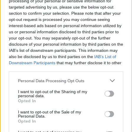
processing of your personal or sensitive information for
Su WhatsApp al numero +39
targeted advertising by us, please use the below opt-out
345 356 7512
section to confirm your selection. Please note that after your
opt-out request is processed you may continue seeing
interest-based ads based on personal information utilized by
us or personal information disclosed to third parties prior to
your opt-out. You may separately opt-out of the further
disclosure of your personal information by third parties on the
Ricevi le nostre ultime news
IAB’s list of downstream participants. This information may
also be disclosed by us to third parties on the
IAB’s List of
da
Google News
Downstream Participants
that may further disclose it to other
third parties.
Please note that this website/app uses one or more Google
Personal Data Processing Opt Outs
Condividi l'articolo
services and may gather and store information including but
not limited to your visit or usage behaviour. You may click to
I want to opt-out of the Sharing of my
F
T
Pi
W
S
personal data.
grant or deny consent to Google and its third-party tags to
Opted In
a
w
n
h
h
use your data for below specified purposes in below Google
consent section.
I want to opt-out of the Sale of my
ce
it
te
at
a
Personal Data.
Articolo precedente
Opted In
b
te
re
s
re
Prossimo articolo