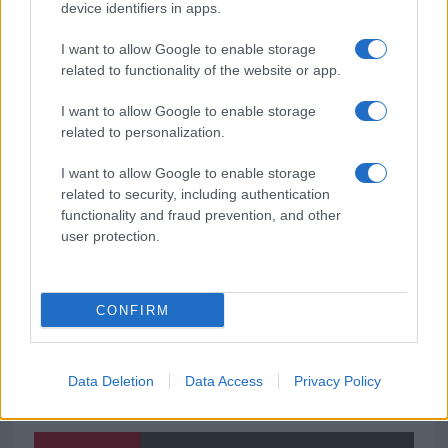
Le previsioni meteo per il weekend a Olbia e in
device identifiers in apps.
Gallura
I want to allow Google to enable storage
related to functionality of the website or app.
Michelle Hunziker in Gallura, bella anche dal
I want to allow Google to enable storage
vivo: un amico vip svela come fa
related to personalization.
I want to allow Google to enable storage
Calangianus, dopo le polemiche il centro
related to security, including authentication
accoglienza minori chiude
functionality and fraud prevention, and other
user protection.
CONFIRM
Data Deletion
Data Access
Privacy Policy