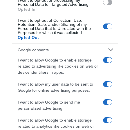
o
r
st
A
I want to opt-out of processing my
Personal Data for Targeted Advertising.
o
p
Opted In
NOTIZIE RECENTI
k
p
I want to opt-out of Collection, Use,
Retention, Sale, and/or Sharing of my
Personal Data that Is Unrelated with the
Purposes for which it was collected.
Giorgia Meloni a La Maddalena, la vicesindaco:
Opted Out
“Orgoglio e discrezione per visita privata̶…
Google consents
Incendio nella notte a Olbia, a fuoco due furgoni
I want to allow Google to enable storage
related to advertising like cookies on web or
device identifiers in apps.
A fuoco un deposito con bombole, intervento dei
I want to allow my user data to be sent to
vigili del fuoco a Rudalza
Google for online advertising purposes.
I want to allow Google to send me
Ristorante distrutto dalle fiamme a La
personalized advertising.
Maddalena, incendio a Monti d’à rena
I want to allow Google to enable storage
related to analytics like cookies on web or