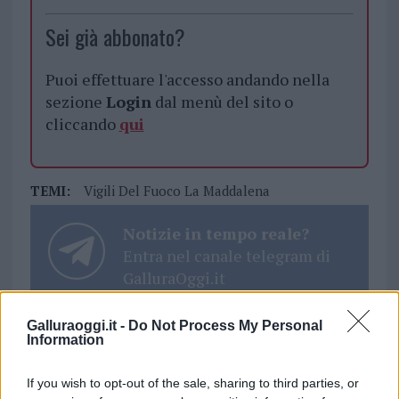
Sei già abbonato?
Puoi effettuare l'accesso andando nella
sezione
Login
dal menù del sito o
cliccando
qui
TEMI:
Vigili Del Fuoco La Maddalena
Notizie in tempo reale?
Entra nel canale telegram di
GalluraOggi.it
Galluraoggi.it -
Do Not Process My Personal
Information
Inviaci le tue segnalazioni,
If you wish to opt-out of the sale, sharing to third parties, or
i tuoi video e le tue foto