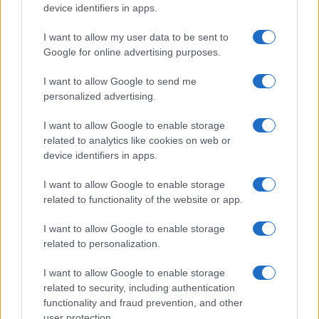
device identifiers in apps.
Incidente Olbia, poliziotto in vacanza salva 6
I want to allow my user data to be sent to
persone: due bimbi tra i feriti
Google for online advertising purposes.
Red Valley Festival, musica no-stop a Olbia fino
I want to allow Google to send me
personalized advertising.
alle 5
I want to allow Google to enable storage
related to analytics like cookies on web or
device identifiers in apps.
I want to allow Google to enable storage
related to functionality of the website or app.
I want to allow Google to enable storage
related to personalization.
I want to allow Google to enable storage
related to security, including authentication
functionality and fraud prevention, and other
user protection.