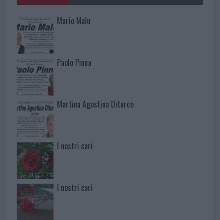
Mario Malu
Paolo Pinna
Martina Agostina Diturco
I nostri cari
I nostri cari