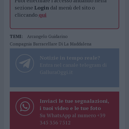
Puoi effettuare l'accesso andando nella
sezione
Login
dal menù del sito o
cliccando
qui
TEMI:
Arcangelo Guidarino
Compagnia Barracellare Di La Maddalena
Notizie in tempo reale?
Entra nel canale telegram di
GalluraOggi.it
Inviaci le tue segnalazioni,
i tuoi video e le tue foto
Su WhatsApp al numero +39
345 356 7512