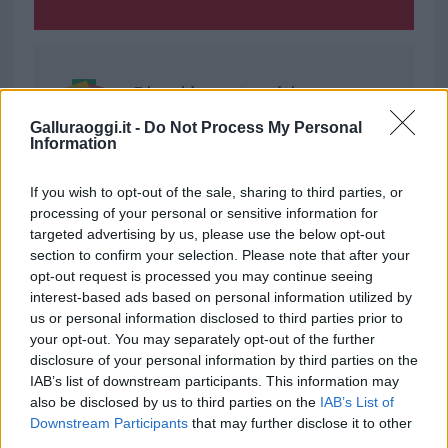
Ricevi le nostre ultime news
Galluraoggi.it -
Do Not Process My Personal
Information
da
Google News
If you wish to opt-out of the sale, sharing to third parties, or
processing of your personal or sensitive information for
Condividi l'articolo
targeted advertising by us, please use the below opt-out
section to confirm your selection. Please note that after your
F
T
Pi
W
S
opt-out request is processed you may continue seeing
a
w
n
h
h
interest-based ads based on personal information utilized by
us or personal information disclosed to third parties prior to
ce
it
te
at
a
Articolo precedente
your opt-out. You may separately opt-out of the further
b
te
re
s
re
Prossimo articolo
disclosure of your personal information by third parties on the
IAB’s list of downstream participants. This information may
o
r
st
A
also be disclosed by us to third parties on the
IAB’s List of
o
p
Downstream Participants
that may further disclose it to other
NOTIZIE RECENTI
third parties.