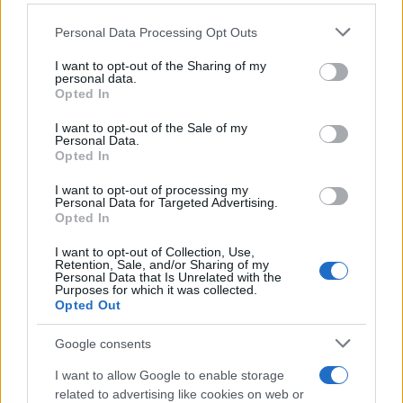
k
p
Please note that this website/app uses one or more Google
Personal Data Processing Opt Outs
services and may gather and store information including but
“Sul filo del discorso”: sold out ad Olbia per il
not limited to your visit or usage behaviour. You may click to
I want to opt-out of the Sharing of my
reading su Atzeni
personal data.
grant or deny consent to Google and its third-party tags to
Opted In
use your data for below specified purposes in below Google
consent section.
La Maddalena, festa per i 30 anni del Diving
I want to opt-out of the Sale of my
Personal Data.
center di Tegge
Opted In
I want to opt-out of processing my
Esce di strada con l’auto ad Arzachena: ferito il
Personal Data for Targeted Advertising.
Opted In
conducente
I want to opt-out of Collection, Use,
Retention, Sale, and/or Sharing of my
Turiste si perdono a Tavolara: salvate dai vigili
Personal Data that Is Unrelated with the
Purposes for which it was collected.
del fuoco
Opted Out
Google consents
Meteo Olbia 6 agosto, migliora il tempo in
I want to allow Google to enable storage
Gallura
related to advertising like cookies on web or