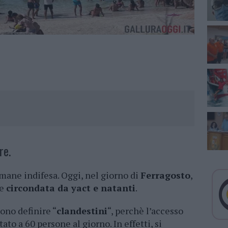
re.
mane indifesa. Oggi, nel giorno di
Ferragosto
,
te
circondata da yact e natanti
.
sono definire “
clandestini
“, perchè l’accesso
ato a 60 persone al giorno. In effetti, si