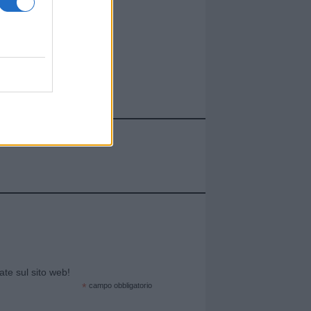
cate sul sito web!
*
campo obbligatorio