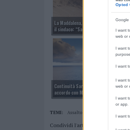
Opted 
Google 
La Maddalena, nuovo parco giochi a Ba
il sindaco: “Sarà un progetto inclusivo
I want t
web or d
I want t
purpose
I want 
I want t
Continuità Sardegna-Corsica d’inverno
web or d
accordo con Moby e una corsa in più
I want t
or app.
TEMI:
Assalto Cala Coticcio
Cala Co
I want t
Condividi l'articolo
I want t