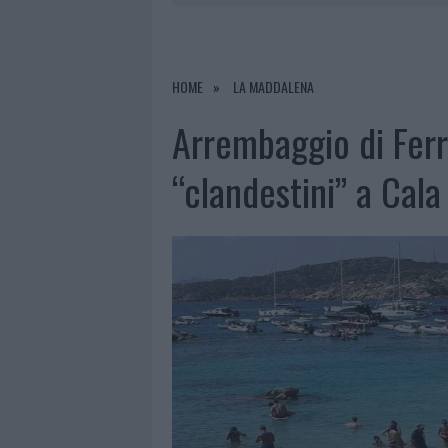
RIFERIMENTO PER I TRATTAMENTI LA
6 AGOSTO 2026
|
INCENDI, A SAN PASQUALE ARRIV
7 AGOSTO 2026
|
FILM INTERNAZIONALE, CASTING
HOME
LA MADDALENA
7 AGOSTO 2026
|
PORTO ROTONDO OSPITA LA GRAN
Arrembaggio di Ferr
7 AGOSTO 2026
|
CONTROLLI ALL’AEROPORTO DI O
“clandestini” a Cala