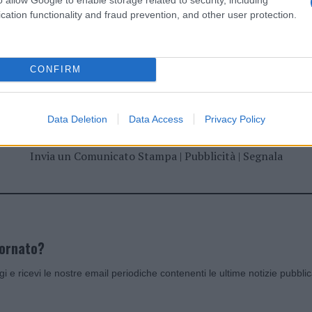
cation functionality and fraud prevention, and other user protection.
dente
Prossimo articolo
CONFIRM
Data Deletion
Data Access
Privacy Policy
Invia un Comunicato Stampa
|
Pubblicità
|
Segnala
iornato?
ggi e ricevi le nostre email periodiche contenenti le ultime notizie pubbli