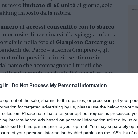
in numero
limitato di 60 unità
al giorno, solo
trekking imposto dalla natura.
umero di accessi consentito con lo sbarco
ancorarsi
e di avvicinarsi alla spiaggia in barca
to visibile nella foto di
Gianpiero Carcangiu
:
pendenti del Parco – afferma Gianpiero -, gli
controllo
: presidio a inizio sentiero e in
 dal parco che accompagnano i turisti che
utti sulle regole esistenti. Più che altro, per
o gli ancoraggi
, dopo i cavi tarozzati
cresce
i.it -
Do Not Process My Personal Information
aia di ancore giornaliere
continuano a
il
numero delle imbarcazioni dopo i cavi
to opt-out of the sale, sharing to third parties, or processing of your per
deguato di campi boa
“.
formation for targeted advertising by us, please use the below opt-out s
r selection. Please note that after your opt-out request is processed y
eing interest-based ads based on personal information utilized by us or
azionali?
disclosed to third parties prior to your opt-out. You may separately opt-
losure of your personal information by third parties on the IAB’s list of
NEC