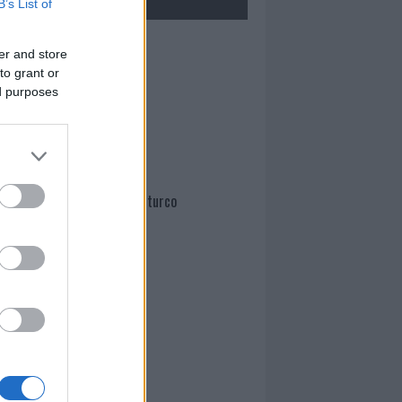
B’s List of
Mario Malu
er and store
to grant or
ed purposes
Paolo Pinna
Martina Agostina Diturco
I nostri cari
I nostri cari