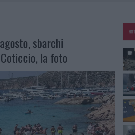
SER NON INVASIVI
A IL CAMPO BASE: L’INAUGURAZIONE
 PER COMPARSE IN COSTA SMERALDA
DE SFIDA DELLA VELA NELL’ESTATE 2026
NOT
agosto, sbarchi
LBIA, SEQUESTRATI CAVIALE E SABBIA RUBATA
 Coticcio, la foto