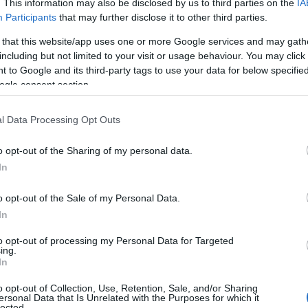
 mese
cliccando
qui
. This information may also be disclosed by us to third parties on the
IA
Participants
that may further disclose it to other third parties.
 that this website/app uses one or more Google services and may gath
including but not limited to your visit or usage behaviour. You may click 
 to Google and its third-party tags to use your data for below specifi
do nella sezione
Login
dal menù del sito o
ogle consent section.
l Data Processing Opt Outs
ticcio
o opt-out of the Sharing of my personal data.
In
o opt-out of the Sale of my Personal Data.
In
to opt-out of processing my Personal Data for Targeted
ing.
In
o opt-out of Collection, Use, Retention, Sale, and/or Sharing
ersonal Data that Is Unrelated with the Purposes for which it
lected.