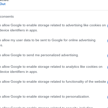
Out
I nostri cari
consents
rabò,
”
o allow Google to enable storage related to advertising like cookies on
evice identifiers in apps.
o allow my user data to be sent to Google for online advertising
s.
to allow Google to send me personalized advertising.
o allow Google to enable storage related to analytics like cookies on
,
Palau dice addio a Rudy Barbero, lutto nel
evice identifiers in apps.
mondo del rally e del turismo
o allow Google to enable storage related to functionality of the website
ticcio
o allow Google to enable storage related to personalization.
o allow Google to enable storage related to security, including