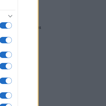
I nostri cari
Giovannimaria Cabras