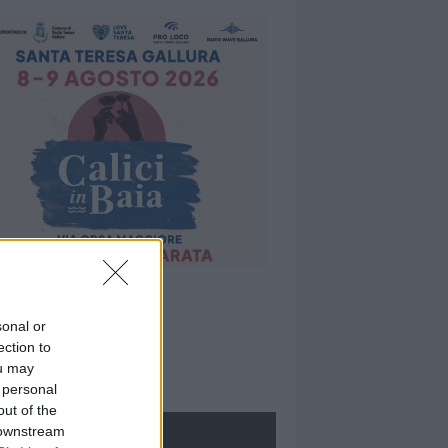
sonal or
ection to
ou may
 personal
out of the
 downstream
ROLOGIE