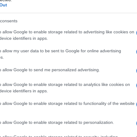
Out
consents
lazioni, i tuoi video e le tue foto
ro +39 345 356 7512
o allow Google to enable storage related to advertising like cookies on
evice identifiers in apps.
o allow my user data to be sent to Google for online advertising
s.
eale?
gram di GalluraOggi.it
to allow Google to send me personalized advertising.
o allow Google to enable storage related to analytics like cookies on
evice identifiers in apps.
o allow Google to enable storage related to functionality of the website
ime news da
Google News
o allow Google to enable storage related to personalization.
o allow Google to enable storage related to security, including