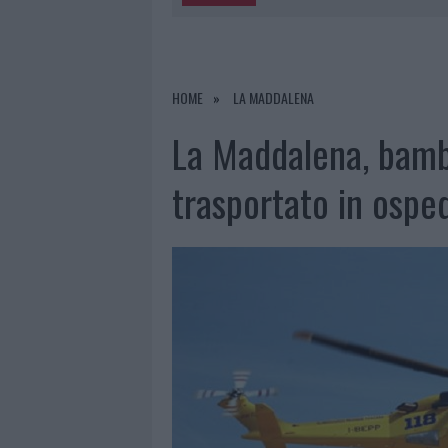
5 AGOSTO 2026
|
METEO OLBIA 6 A
5 AGOSTO 2026
|
“SUL FILO DEL DISCORSO”: SOLD
5 AGOSTO 2026
|
LA MADDALENA, FESTA PER I 30 A
HOME
LA MADDALENA
5 AGOSTO 2026
|
ESCE DI STRADA CON L’AUTO AD
La Maddalena, bambi
trasportato in ospe