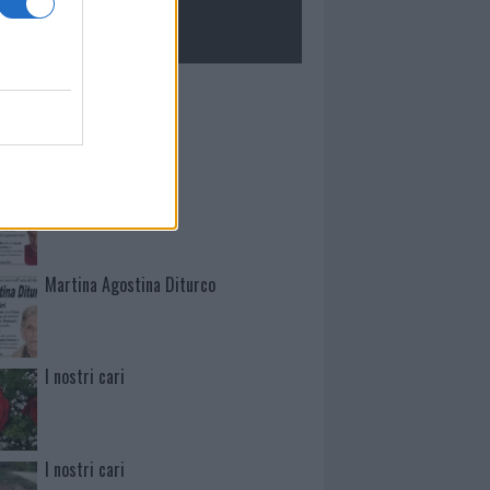
ROLOGIE
Mario Malu
Paolo Pinna
Martina Agostina Diturco
I nostri cari
I nostri cari