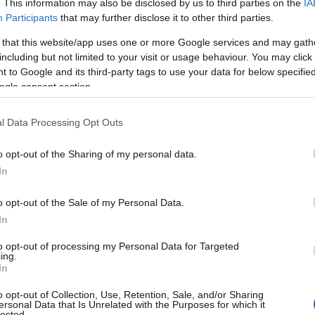
. This information may also be disclosed by us to third parties on the
IA
Participants
that may further disclose it to other third parties.
 that this website/app uses one or more Google services and may gath
including but not limited to your visit or usage behaviour. You may click 
 to Google and its third-party tags to use your data for below specifi
ogle consent section.
l Data Processing Opt Outs
azionali?
o opt-out of the Sharing of my personal data.
In
 mese
cliccando
qui
o opt-out of the Sale of my Personal Data.
In
to opt-out of processing my Personal Data for Targeted
ing.
do nella sezione
Login
dal menù del sito o
In
o opt-out of Collection, Use, Retention, Sale, and/or Sharing
ersonal Data that Is Unrelated with the Purposes for which it
lected.