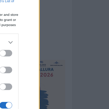
B’s List of
er and store
to grant or
ed purposes