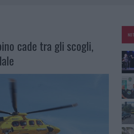
GOSTO, MIGLIORA IL TEMPO IN GALLURA
 OUT AD OLBIA PER IL READING SU ATZENI
NNI DEL DIVING CENTER DI TEGGE
NOT
 ARZACHENA: FERITO IL CONDUCENTE
no cade tra gli scogli,
dale