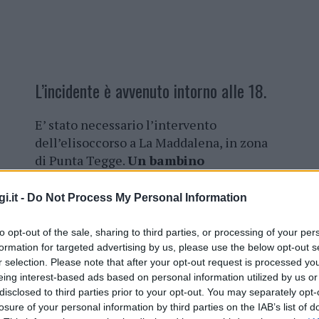
L’incidente è avvenuto intorno alle 18.
E’ stato necessario l’intervento
dell’elisoccorso a La Maddalena, in zona
di Punta Tegge.
Un bambino
passeggiando con la famiglia, sabato
sera, si è ferito a una gamba e poi è
i.it -
Do Not Process My Personal Information
scivolato tra le rocce.
to opt-out of the sale, sharing to third parties, or processing of your per
La zona era difficile per arrivare con i
formation for targeted advertising by us, please use the below opt-out s
mezzi del 118, quindi è stato chiamato
r selection. Please note that after your opt-out request is processed y
eing interest-based ads based on personal information utilized by us or
l’elisoccorso, nonostante il forte vento.
disclosed to third parties prior to your opt-out. You may separately opt-
edale per gli accertamenti.
Ha riportato una
losure of your personal information by third parties on the IAB’s list of
condizioni non sono gravi.