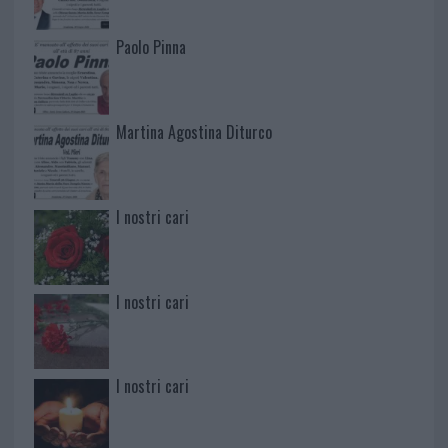
Paolo Pinna
Martina Agostina Diturco
I nostri cari
I nostri cari
I nostri cari