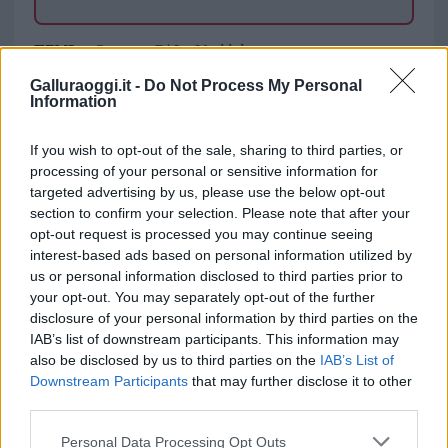
TEMI:
Comune Di La Maddalena
Coronavirus La Maddalena
Galluraoggi.it -
Do Not Process My Personal
Zona Rossa La Maddalena
Information
Notizie in tempo reale?
If you wish to opt-out of the sale, sharing to third parties, or
processing of your personal or sensitive information for
Entra nel canale telegram di
targeted advertising by us, please use the below opt-out
GalluraOggi.it
section to confirm your selection. Please note that after your
opt-out request is processed you may continue seeing
interest-based ads based on personal information utilized by
us or personal information disclosed to third parties prior to
Inviaci le tue segnalazioni,
your opt-out. You may separately opt-out of the further
disclosure of your personal information by third parties on the
i tuoi video e le tue foto
IAB’s list of downstream participants. This information may
Su WhatsApp al numero +39
also be disclosed by us to third parties on the
IAB’s List of
345 356 7512
Downstream Participants
that may further disclose it to other
third parties.
Please note that this website/app uses one or more Google
Personal Data Processing Opt Outs