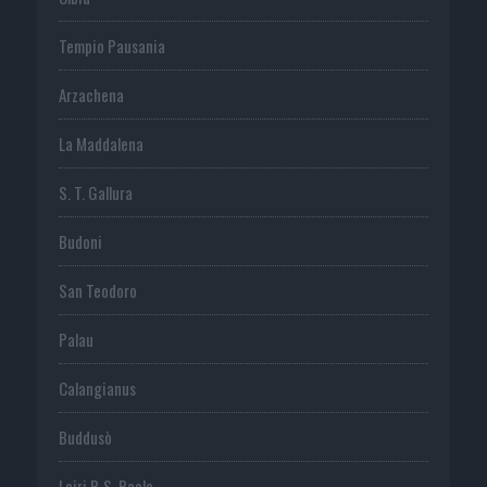
Tempio Pausania
Arzachena
La Maddalena
S. T. Gallura
Budoni
San Teodoro
Palau
Calangianus
Buddusò
Loiri P. S. Paolo