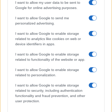
Controlli rafforzati in Costa Smeralda, 20
I want to allow my user data to be sent to
arresti e 135 denunce
Google for online advertising purposes.
I want to allow Google to send me
Tre milioni di euro dalla Provincia Gallura per
personalized advertising.
nuove aule nelle scuole di Olbia
I want to allow Google to enable storage
related to analytics like cookies on web or
Incidente sulla provinciale 125, paura tra Olbia e
device identifiers in apps.
Arzachena
I want to allow Google to enable storage
related to functionality of the website or app.
Incidente sulla strada provinciale ad Arzachena,
I want to allow Google to enable storage
un ferito
related to personalization.
I want to allow Google to enable storage
Sangue, musica e solidarietà con Avis Olbia al
related to security, including authentication
Delta Center
functionality and fraud prevention, and other
user protection.
Meteo Olbia 9 agosto, temperature in calo