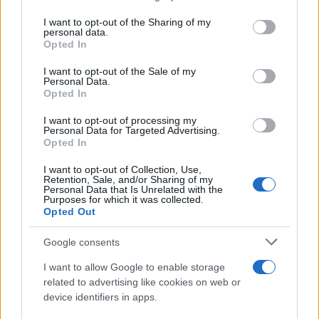
services and may gather and store information including but
not limited to your visit or usage behaviour. You may click to
I want to opt-out of the Sharing of my
Ricevi le nostre ultime news
personal data.
grant or deny consent to Google and its third-party tags to
Opted In
use your data for below specified purposes in below Google
da
Google News
consent section.
I want to opt-out of the Sale of my
Personal Data.
Opted In
I want to opt-out of processing my
Condividi l'articolo
Personal Data for Targeted Advertising.
Opted In
F
T
Pi
W
S
a
w
n
h
h
I want to opt-out of Collection, Use,
Retention, Sale, and/or Sharing of my
Personal Data that Is Unrelated with the
ce
it
te
at
a
Purposes for which it was collected.
Articolo precedente
Opted Out
b
te
re
s
re
Prossimo articolo
o
r
st
A
Google consents
o
p
I want to allow Google to enable storage
NOTIZIE RECENTI
related to advertising like cookies on web or
k
p
device identifiers in apps.