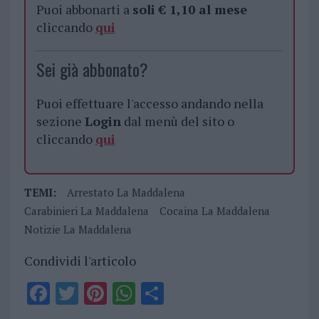
Puoi abbonarti a
soli € 1,10 al mese
cliccando
qui
Sei già abbonato?
Puoi effettuare l'accesso andando nella
sezione
Login
dal menù del sito o
cliccando
qui
TEMI:
Arrestato La Maddalena
Carabinieri La Maddalena
Cocaina La Maddalena
Notizie La Maddalena
Condividi l'articolo
F
T
Pi
W
S
a
w
n
h
h