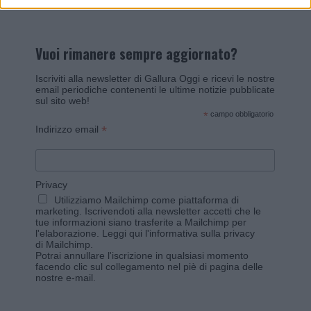
Vuoi rimanere sempre aggiornato?
Iscriviti alla newsletter di Gallura Oggi e ricevi le nostre
email periodiche contenenti le ultime notizie pubblicate
sul sito web!
*
campo obbligatorio
*
Indirizzo email
Privacy
Utilizziamo Mailchimp come piattaforma di
marketing. Iscrivendoti alla newsletter accetti che le
tue informazioni siano trasferite a Mailchimp per
l'elaborazione.
Leggi qui l'informativa sulla privacy
di Mailchimp
.
Potrai annullare l'iscrizione in qualsiasi momento
facendo clic sul collegamento nel piè di pagina delle
nostre e-mail.