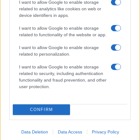
I want to allow Google to enable storage
related to analytics like cookies on web or
I nostri cari
device identifiers in apps.
I want to allow Google to enable storage
related to functionality of the website or app.
I nostri cari
I want to allow Google to enable storage
related to personalization.
Giovannimaria Cabras
I want to allow Google to enable storage
related to security, including authentication
functionality and fraud prevention, and other
user protection.
CONFIRM
Invia un Comunicato Stampa
|
Pubblicità
|
Segnala
Data Deletion
Data Access
Privacy Policy