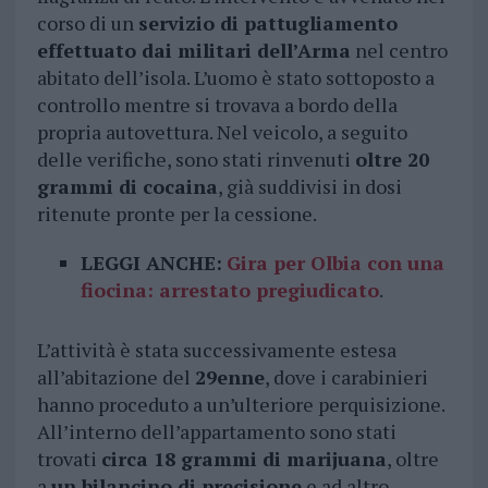
corso di un
servizio di pattugliamento
effettuato dai militari dell’Arma
nel centro
abitato dell’isola. L’uomo è stato sottoposto a
controllo mentre si trovava a bordo della
propria autovettura. Nel veicolo, a seguito
delle verifiche, sono stati rinvenuti
oltre 20
grammi di cocaina
, già suddivisi in dosi
ritenute pronte per la cessione.
LEGGI ANCHE:
Gira per Olbia con una
fiocina: arrestato pregiudicato
.
L’attività è stata successivamente estesa
all’abitazione del
29enne
, dove i carabinieri
hanno proceduto a un’ulteriore perquisizione.
All’interno dell’appartamento sono stati
trovati
circa 18 grammi di marijuana
, oltre
a
un bilancino di precisione
e ad altro