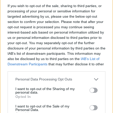
Controlli all’aeroporto di Olbia, sequestrati
If you wish to opt-out of the sale, sharing to third parties, or
caviale e sabbia rubata
processing of your personal or sensitive information for
targeted advertising by us, please use the below opt-out
section to confirm your selection. Please note that after your
Migliori cliniche di estetica medicale avanzata
opt-out request is processed you may continue seeing
in Europa: classifica dei 5 centri di riferimento
interest-based ads based on personal information utilized by
pe…
us or personal information disclosed to third parties prior to
your opt-out. You may separately opt-out of the further
Incendi, a San Pasquale arriva il Campo Base:
disclosure of your personal information by third parties on the
l’inaugurazione
IAB’s list of downstream participants. This information may
also be disclosed by us to third parties on the
IAB’s List of
Downstream Participants
that may further disclose it to other
Andrea Mura conquista Palau: grande
third parties.
partecipazione per il suo racconto
Please note that this website/app uses one or more Google
Personal Data Processing Opt Outs
services and may gather and store information including but
not limited to your visit or usage behaviour. You may click to
I want to opt-out of the Sharing of my
personal data.
grant or deny consent to Google and its third-party tags to
Opted In
use your data for below specified purposes in below Google
consent section.
I want to opt-out of the Sale of my
Personal Data.