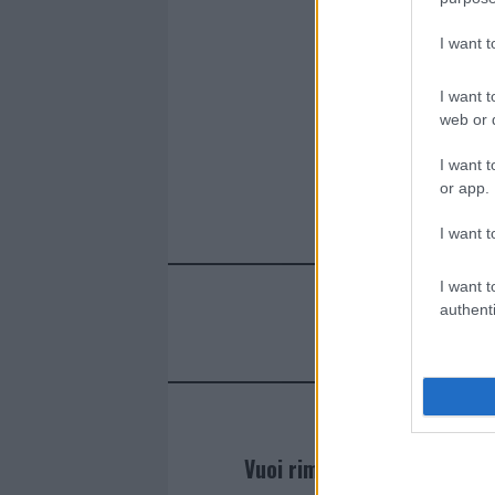
I want 
I want t
web or d
I want t
or app.
I want t
I want t
authenti
Vuoi rimanere sempre agg