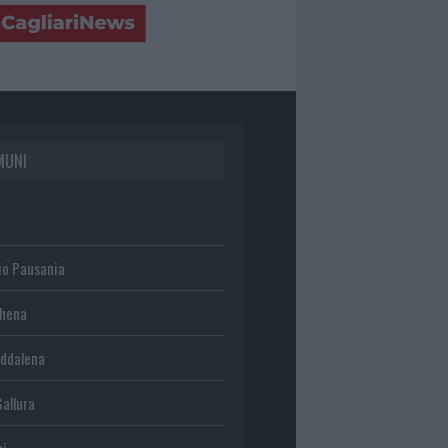
MUNI
io Pausania
chena
ddalena
Gallura