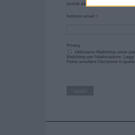
Iscriviti alla newsletter di Gallura O
*
Indirizzo email
Privacy
Utilizziamo Mailchimp come piatt
Mailchimp per l'elaborazione.
Leggi 
Potrai annullare l'iscrizione in qual