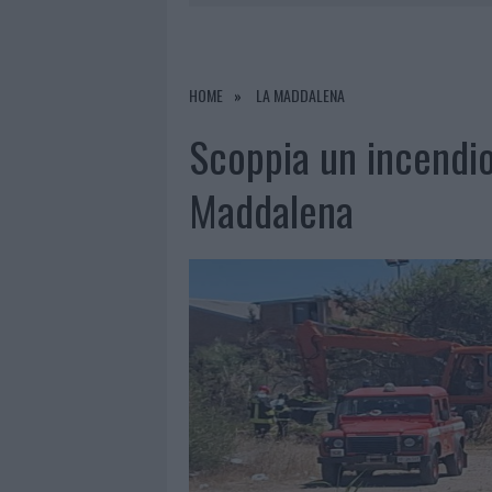
6 AGOSTO 2026
|
METEO OLBIA 7 AGOSTO, SOLE 
6 AGOSTO 2026
|
INCENDI, A SAN PASQUALE ARRIV
6 AGOSTO 2026
|
ANDREA MURA CONQUISTA PALAU
HOME
LA MADDALENA
6 AGOSTO 2026
|
CALANGIANUS, ALLARME SUL CENT
Scoppia un incendio
Maddalena