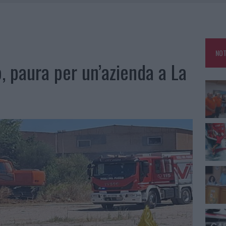
E CALDO TORNANO PROTAGONISTI
A IL CAMPO BASE: L’INAUGURAZIONE
: GRANDE PARTECIPAZIONE PER IL SUO RACCONTO
NOT
RO ACCOGLIENZA MINORI, ALBIERI: “EPISODI GRAVISSIMI”
, paura per un’azienda a La