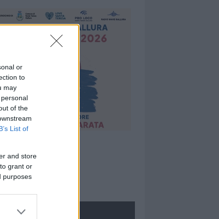
sonal or
ection to
ou may
 personal
out of the
 downstream
B’s List of
er and store
to grant or
ed purposes
ROLOGIE