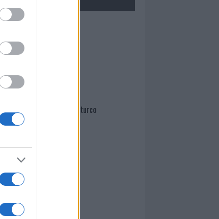
Mario Malu
Paolo Pinna
Martina Agostina Diturco
I nostri cari
I nostri cari