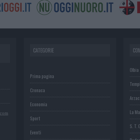
CATEGORIE
CO
Olbia
Prima pagina
Temp
Cronaca
Arza
Economia
La Ma
.com
Sport
S. T. 
Eventi