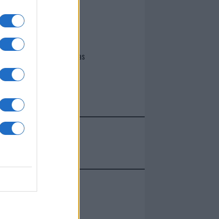
I nostri cari
Giovannimaria Cabras