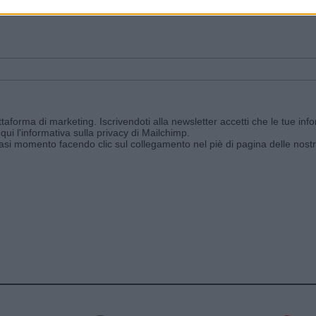
ggi e ricevi le nostre email periodiche contenenti le ultime notizie pubbli
aforma di marketing. Iscrivendoti alla newsletter accetti che le tue info
qui l'informativa sulla privacy di Mailchimp
.
siasi momento facendo clic sul collegamento nel piè di pagina delle nostr