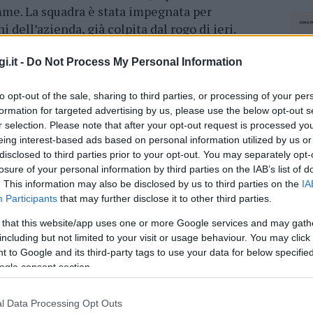
mme. La squadra è stata impegnata per
 dell’azienda, già colpita dal rogo di ieri.
i.it -
Do Not Process My Personal Information
azionali?
to opt-out of the sale, sharing to third parties, or processing of your per
 mese
cliccando
qui
formation for targeted advertising by us, please use the below opt-out s
r selection. Please note that after your opt-out request is processed y
eing interest-based ads based on personal information utilized by us or
disclosed to third parties prior to your opt-out. You may separately opt-
losure of your personal information by third parties on the IAB’s list of
do nella sezione
Login
dal menù del sito o
. This information may also be disclosed by us to third parties on the
IA
Participants
that may further disclose it to other third parties.
 that this website/app uses one or more Google services and may gath
including but not limited to your visit or usage behaviour. You may click 
ie Gallura
Notizie La Maddalena
Notizie Sardegna
 to Google and its third-party tags to use your data for below specifi
ogle consent section.
l Data Processing Opt Outs
NEC