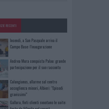
IZIE RECENTI
Incendi, a San Pasquale arriva il
Campo Base: l’inaugurazione
Andrea Mura conquista Palau: grande
partecipazione per il suo racconto
Calangianus, allarme sul centro
accoglienza minori, Albieri: “Episodi
gravissimi”
Gallura, finti clienti svuotano le suite:
furto da 50mila nel resort