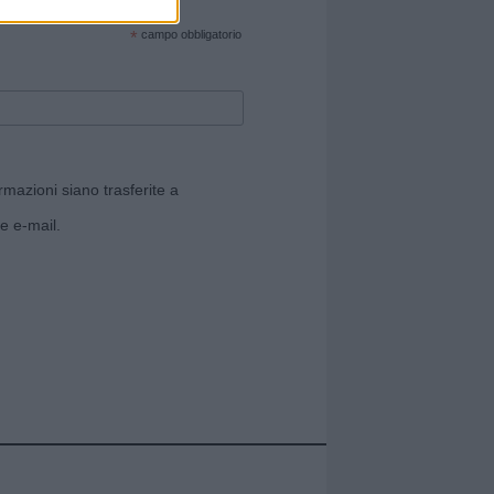
cate sul sito web!
*
campo obbligatorio
rmazioni siano trasferite a
e e-mail.