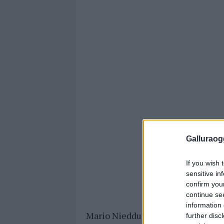
Galluraogg
If you wish 
sensitive in
confirm you
continue se
information 
Mario Nieddu sulle problematiche
further disc