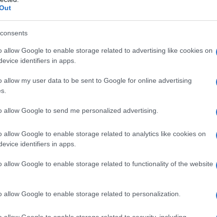
Out
rvizio dialisi e la riattivazione del progetto
consents
o allow Google to enable storage related to advertising like cookies on
evice identifiers in apps.
o allow my user data to be sent to Google for online advertising
s.
to allow Google to send me personalized advertising.
azionali?
o allow Google to enable storage related to analytics like cookies on
evice identifiers in apps.
 mese
cliccando
qui
o allow Google to enable storage related to functionality of the website
o allow Google to enable storage related to personalization.
do nella sezione
Login
dal menù del sito o
o allow Google to enable storage related to security, including