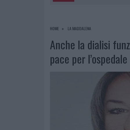
5 AGOSTO 2026
|
“SUL FILO DEL DISCORSO”: SOLD
5 AGOSTO 2026
|
LA MADDALENA, FESTA PER I 30 A
5 AGOSTO 2026
|
ESCE DI STRADA CON L’AUTO AD
HOME
LA MADDALENA
5 AGOSTO 2026
|
TURISTE SI PERDONO A TAVOLARA
Anche la dialisi fun
pace per l’ospedale