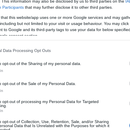
. This information may also be disclosed by us to third parties on the
IA
Participants
that may further disclose it to other third parties.
o il ridimensionamento dell’ospedale – ha
 that this website/app uses one or more Google services and may gath
 a persistere la carenza sia del personale
including but not limited to your visit or usage behaviour. You may click 
nti 3 posti nel reparto di medicina, altrettanti
 to Google and its third-party tags to use your data for below specifi
ogle consent section.
to soccorso, che di quello paramedico”.
stellata, “il reparto Dialisi, dotato di otto
l Data Processing Opt Outs
 giorni alla settimana tramite personale
o opt-out of the Sharing of my personal data.
do stato neanche sostituito l’unico medico
In
di collocamento in quiescenza), nonostante
o opt-out of the Sale of my Personal Data.
In
ebbero amplificarsi in vista dell’arrivo dei
linea la consigliera regionale – devono
to opt-out of processing my Personal Data for Targeted
ing.
tonomia dimensionata alle esigenze del
In
to soccorso abbia ripreso la sua totale
o”.
Cuccu chiede anche che venga
o opt-out of Collection, Use, Retention, Sale, and/or Sharing
ersonal Data that Is Unrelated with the Purposes for which it
blema
della carenza del personale,
lected.