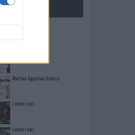
ROLOGIE
Mario Malu
Paolo Pinna
Martina Agostina Diturco
I nostri cari
I nostri cari