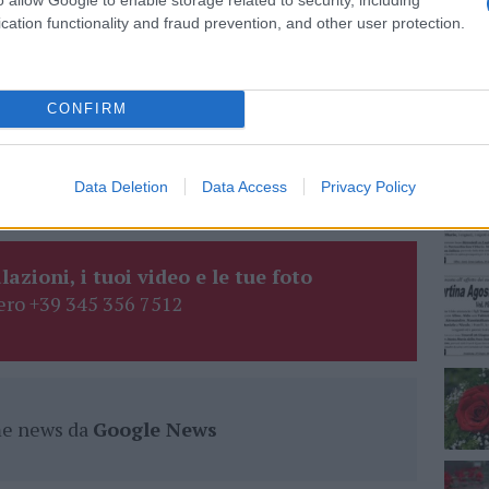
cation functionality and fraud prevention, and other user protection.
NEC
dalena
CONFIRM
eale?
gram di GalluraOggi.it
Data Deletion
Data Access
Privacy Policy
lazioni, i tuoi video e le tue foto
ro +39 345 356 7512
ime news da
Google News