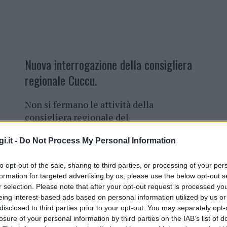
Nuova interrogazione della consigliera
regionale Cuccu.
Non si fermano le attività della
consigliera regionale del
Movimento Cinque Stelle, Carla Cuccu,
i.it -
Do Not Process My Personal Information
segretaria della Commissione sanità,
che ha presentato una nuova
to opt-out of the sale, sharing to third parties, or processing of your per
interrogazione,
con richiesta di
formation for targeted advertising by us, please use the below opt-out s
risposta scritta, al presidente della
r selection. Please note that after your opt-out request is processed y
Regione, Christian Solinas, e
eing interest-based ads based on personal information utilized by us or
all’assessore regionale alla Sanità,
disclosed to third parties prior to your opt-out. You may separately opt-
 che ancora affliggono l’ospedale
losure of your personal information by third parties on the IAB’s list of