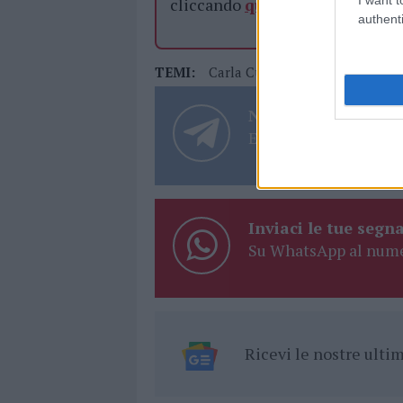
cliccando
qui
authenti
TEMI:
Carla Cuccu
Ospedale La Mad
Notizie in tempo r
Entra nel canale tele
Inviaci le tue segna
Su WhatsApp al nume
Ricevi le nostre ult