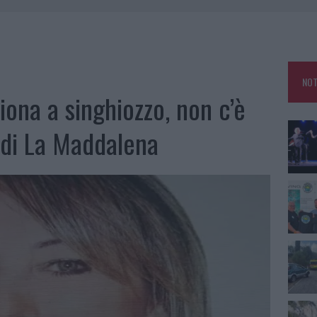
 OUT AD OLBIA PER IL READING SU ATZENI
NNI DEL DIVING CENTER DI TEGGE
 ARZACHENA: FERITO IL CONDUCENTE
NOT
: SALVATE DAI VIGILI DEL FUOCO
ziona a singhiozzo, non c’è
 di La Maddalena