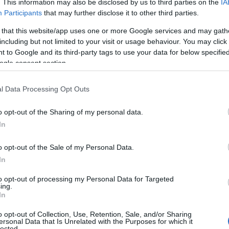
. This information may also be disclosed by us to third parties on the
IA
tena di salvataggio esemplare. La Capitaneria di
Participants
that may further disclose it to other third parties.
a, il Parco Nazionale dell’Asinara e il Centro
nno lavorato fianco a fianco per assicurare
 that this website/app uses one or more Google services and may gath
including but not limited to your visit or usage behaviour. You may click 
o di Kikka al centro di cura.
 to Google and its third-party tags to use your data for below specifi
superato un periodo di convalescenza e
ogle consent section.
 5 kg di peso, nuota con ritrovata forza ed
lmente fratturate, sono guarite ottimamente. È
l Data Processing Opt Outs
.
o opt-out of the Sharing of my personal data.
In
o il ritorno a casa di Kikka, ma una
o opt-out of the Sale of my Personal Data.
nto per la tutela ambientale. Alla cerimonia
In
to opt-out of processing my Personal Data for Targeted
addalena e del Parco Nazionale dell’Asinara –
ing.
In
e della Cooperativa Isule.
o opt-out of Collection, Use, Retention, Sale, and/or Sharing
Ambientale della RAS e la Capitaneria di Porto.
ersonal Data that Is Unrelated with the Purposes for which it
lected.