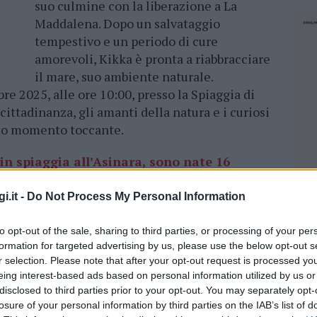
suo culmine con la liberazione a La
Maddalena. Dopo un salvataggio
tempestivo e un periodo di cure
amorevoli, Kikka è pronta a riabbracciare
il mare, suo ambiente naturale.
 2025, alle ore 10:00, presso la Spiaggia di
ittadinanza, gli amanti della natura e i curiosi
sto momento toccante.
in spiaggia all’Asinara, sono nate 16
i.it -
Do Not Process My Personal Information
to opt-out of the sale, sharing to third parties, or processing of your per
o il 3 settembre 2024, nelle acque cristalline di
formation for targeted advertising by us, please use the below opt-out s
 Revolution Sardinia ha notato la giovane
r selection. Please note that after your opt-out request is processed y
gionata in un sacco di plastica – un triste e fin
eing interest-based ads based on personal information utilized by us or
o dei rifiuti sull’ecosistema marino.
disclosed to third parties prior to your opt-out. You may separately opt-
alla sinergia tra istituzioni e centri
losure of your personal information by third parties on the IAB’s list of
NEC