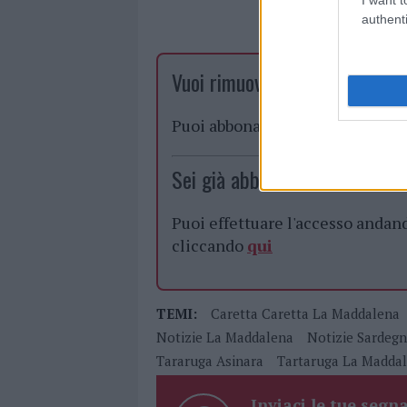
authenti
Vuoi rimuovere le pubblicità n
Puoi abbonarti a
soli € 1,10 al
Sei già abbonato?
Puoi effettuare l'accesso andan
cliccando
qui
TEMI:
Caretta Caretta La Maddalena
Notizie La Maddalena
Notizie Sardeg
Tararuga Asinara
Tartaruga La Madda
Inviaci le tue segna