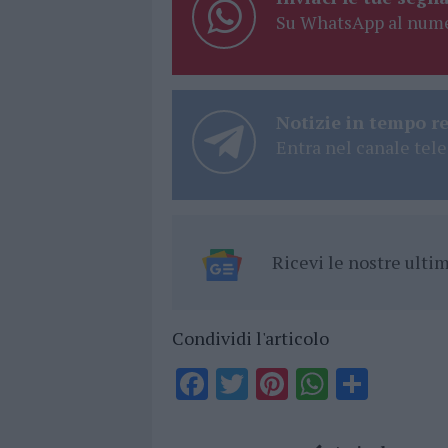
Su WhatsApp al nume
Notizie in tempo r
Entra nel canale tele
Ricevi le nostre ult
Condividi l'articolo
F
T
Pi
W
S
a
w
n
h
h
ce
it
te
at
a