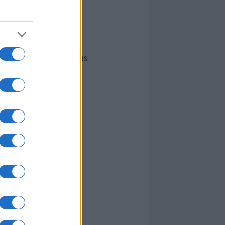
I nostri cari
Giovannimaria Cabras