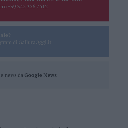
ro +39 345 356 7512
eale?
gram di GalluraOggi.it
ime news da
Google News