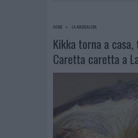
7 AGOSTO 2026
|
CALANGIANUS, DOPO LE POLEMIC
7 AGOSTO 2026
|
OLBIA, DIVIETO DI SOSTA CONT
7 AGOSTO 2026
|
PAUSA CAFFÈ IMPECCABILE: COME 
HOME
LA MADDALENA
7 AGOSTO 2026
|
LE PREVISIONI METEO PER IL WEE
Kikka torna a casa, 
Caretta caretta a 