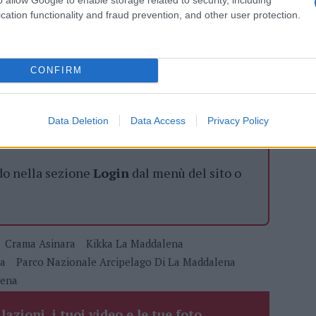
cation functionality and fraud prevention, and other user protection.
azionali?
CONFIRM
 mese
cliccando
qui
Data Deletion
Data Access
Privacy Policy
do nella sezione
Login
dal menù del sito o
Crama Asinara
Kikka La Maddalena
na
Parco Nazionale Arcipelago Di La Maddalena
lena
lazioni, i tuoi video e le tue foto