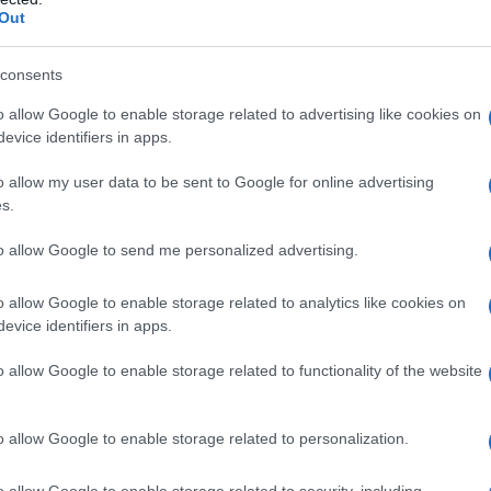
ficativo, ci sarà la partecipazione di studenti
Out
azzi dal pollice verde”, coinvolti in un
i con disabilità dello spettro autistico. La loro
consents
tivo e inclusivo di tali iniziative.
o allow Google to enable storage related to advertising like cookies on
ito sui pericoli che i rifiuti plastici
evice identifiers in apps.
ica, ma è anche un messaggio di speranza: la
o allow my user data to be sent to Google for online advertising
quei, associazioni e istituzioni può fare la
s.
nostro mare.
 Parco Nazionale dell’Arcipelago di La
to allow Google to send me personalized advertising.
o momento emozionante e augurare a Kikka un
e del Mediterraneo.
o allow Google to enable storage related to analytics like cookies on
evice identifiers in apps.
o allow Google to enable storage related to functionality of the website
Caretta caretta Kikka.
, ore 10:00.
 La Maddalena.
o allow Google to enable storage related to personalization.
.
o allow Google to enable storage related to security, including