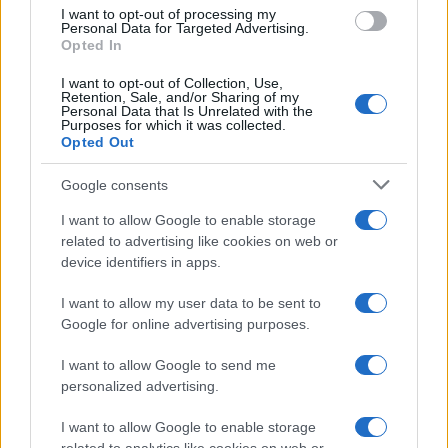
o
r
st
A
I want to opt-out of processing my
o
p
Personal Data for Targeted Advertising.
Opted In
NOTIZIE RECENTI
k
p
I want to opt-out of Collection, Use,
Retention, Sale, and/or Sharing of my
“Sul filo del discorso”: sold out ad Olbia per il
Personal Data that Is Unrelated with the
Purposes for which it was collected.
reading su Atzeni
Opted Out
Google consents
La Maddalena, festa per i 30 anni del Diving
center di Tegge
I want to allow Google to enable storage
related to advertising like cookies on web or
device identifiers in apps.
Esce di strada con l’auto ad Arzachena: ferito il
conducente
I want to allow my user data to be sent to
Google for online advertising purposes.
Turiste si perdono a Tavolara: salvate dai vigili
I want to allow Google to send me
personalized advertising.
del fuoco
I want to allow Google to enable storage