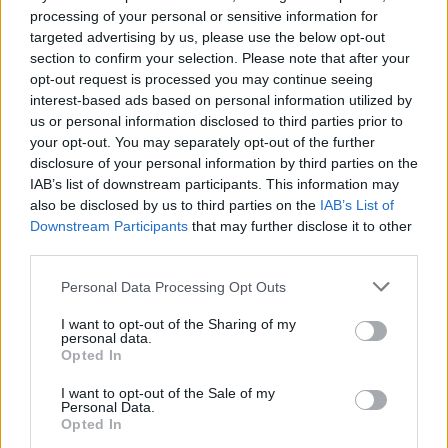
Entra nel canale telegram di
processing of your personal or sensitive information for
GalluraOggi.it
targeted advertising by us, please use the below opt-out
section to confirm your selection. Please note that after your
opt-out request is processed you may continue seeing
interest-based ads based on personal information utilized by
us or personal information disclosed to third parties prior to
your opt-out. You may separately opt-out of the further
Ricevi le nostre ultime news
disclosure of your personal information by third parties on the
IAB’s list of downstream participants. This information may
da
Google News
also be disclosed by us to third parties on the
IAB’s List of
Downstream Participants
that may further disclose it to other
third parties.
Condividi l'articolo
Please note that this website/app uses one or more Google
Personal Data Processing Opt Outs
services and may gather and store information including but
F
T
Pi
W
S
not limited to your visit or usage behaviour. You may click to
I want to opt-out of the Sharing of my
personal data.
a
w
n
h
h
grant or deny consent to Google and its third-party tags to
Opted In
use your data for below specified purposes in below Google
ce
it
te
at
a
consent section.
Articolo precedente
I want to opt-out of the Sale of my
b
te
re
s
re
Personal Data.
Prossimo articolo
Opted In