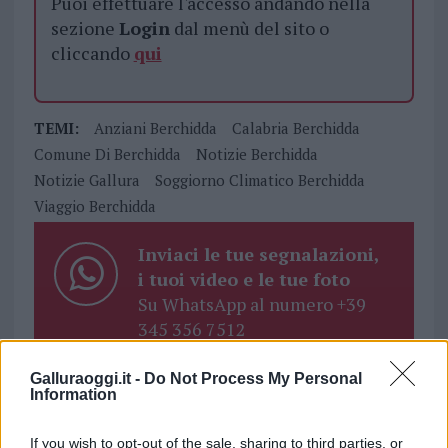
Puoi effettuare l'accesso andando nella
sezione
Login
dal menù del sito o
cliccando
qui
TEMI:
Anziani Berchidda
Calabria Berchidda
Comune Di Berchidda
Notizie Berchidda
Notizie Gallura
Soggiorno Climatico Berchidda
Viaggio Berchidda
Inviaci le tue segnalazioni,
i tuoi video e le tue foto
Su WhatsApp al numero +39
345 356 7512
Galluraoggi.it -
Do Not Process My Personal
Information
Notizie in tempo reale?
If you wish to opt-out of the sale, sharing to third parties, or