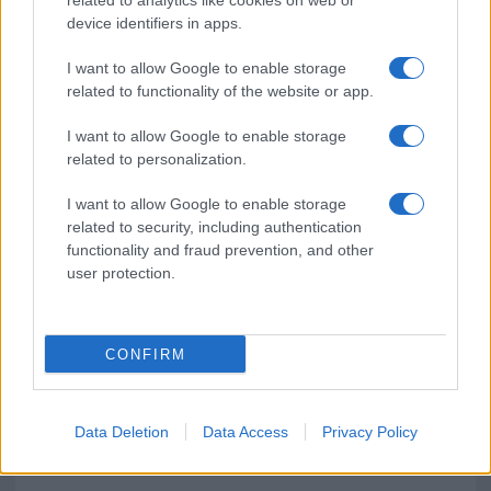
Meteo Olbia 6 agosto, migliora il tempo in
related to analytics like cookies on web or
device identifiers in apps.
Gallura
I want to allow Google to enable storage
Incidente Olbia, poliziotto in vacanza salva 6
related to functionality of the website or app.
persone: due bimbi tra i feriti
I want to allow Google to enable storage
related to personalization.
Red Valley Festival, musica no-stop a Olbia fino
I want to allow Google to enable storage
alle 5
related to security, including authentication
functionality and fraud prevention, and other
user protection.
CONFIRM
Data Deletion
Data Access
Privacy Policy