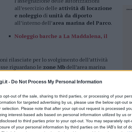
l’assegnazione delle autorizzazioni
all’esercizio delle
attività di locazione
e noleggio
di
unità da diporto
all’interno dell’
area marina del Parco
.
Noleggio barche a La Maddalena, il
oni rilasciate per lo svolgimento dell’attività
esse riguardano le
zone Mb
dell’area marina
l 31 dicembre 2024
, con decorrenza dalla data
 riguardano un numero
massimo di 700 unità
.
i.it -
Do Not Process My Personal Information
cessioni fino al raggiungimento del numero
so, fino ad esaurimento delle unità concesse.
to opt-out of the sale, sharing to third parties, or processing of your per
formation for targeted advertising by us, please use the below opt-out s
r selection. Please note that after your opt-out request is processed y
eing interest-based ads based on personal information utilized by us or
e solo online. Gli operatori dovranno accedere
disclosed to third parties prior to your opt-out. You may separately opt-
ito www.lamaddalenapark.it. A fondo pagina
losure of your personal information by third parties on the IAB’s list of
NEC
rvizi on line” e autenticarsi con le proprie