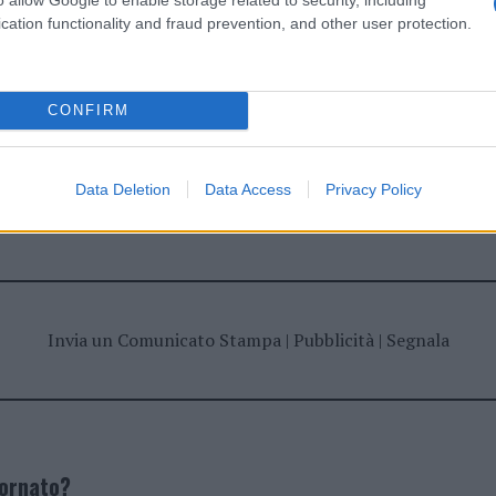
cation functionality and fraud prevention, and other user protection.
CONFIRM
Data Deletion
Data Access
Privacy Policy
dente
Prossimo articolo
Invia un Comunicato Stampa
|
Pubblicità
|
Segnala
iornato?