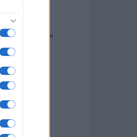
I nostri cari
Giovannimaria Cabras