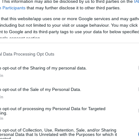
. This information may also be disclosed by us to third parties on the
IA
e per noleggio e locazione nell’area del Parco
Participants
that may further disclose it to other third parties.
are entro il 10 aprile. Per eventuali
 that this website/app uses one or more Google services and may gath
l’Ufficio Relazioni con il Pubblico (dottoressa
including but not limited to your visit or usage behaviour. You may click 
217, email
e.rio@lamaddalenapark.it
).
 to Google and its third-party tags to use your data for below specifi
ogle consent section.
l Data Processing Opt Outs
azionali?
o opt-out of the Sharing of my personal data.
In
 mese
cliccando
qui
o opt-out of the Sale of my Personal Data.
In
to opt-out of processing my Personal Data for Targeted
ing.
do nella sezione
Login
dal menù del sito o
In
o opt-out of Collection, Use, Retention, Sale, and/or Sharing
ersonal Data that Is Unrelated with the Purposes for which it
lected.