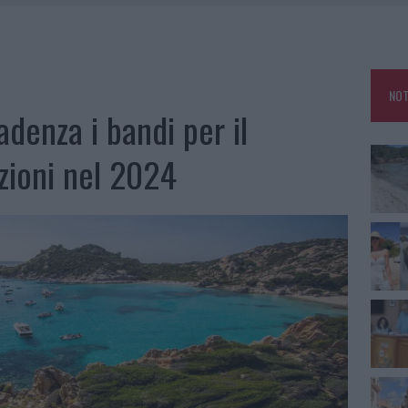
RO SPACCIO E DEGRADO: ESPLODE LA PROTESTA
SCEGLIERE LA SOLUZIONE IDEALE PER LA CASA E L’UFFICIO
KEND A OLBIA E IN GALLURA
NOT
 BELLA ANCHE DAL VIVO: UN AMICO VIP SVELA COME FA
denza i bandi per il
zioni nel 2024