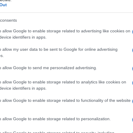
Out
à Da Diporto Ente Parco La Maddalena
arche
La Maddalena Gommoni
consents
La Maddalena Noleggio Affitto Natanti
gio La Maddalena
Notizie La Maddalena
o allow Google to enable storage related to advertising like cookies on
La Maddalena
evice identifiers in apps.
o allow my user data to be sent to Google for online advertising
lazioni, i tuoi video e le tue foto
s.
ro +39 345 356 7512
to allow Google to send me personalized advertising.
o allow Google to enable storage related to analytics like cookies on
eale?
evice identifiers in apps.
gram di GalluraOggi.it
o allow Google to enable storage related to functionality of the website
o allow Google to enable storage related to personalization.
ime news da
Google News
o allow Google to enable storage related to security, including