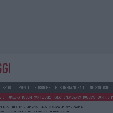
SPORT
EVENTI
RUBRICHE
PUBLIREDAZIONALI
NECROLOGIE
A
S. T. GALLURA
BUDONI
SAN TEODORO
PALAU
CALANGIANUS
BUDDUSÒ
LOIRI P. S. 
PO LE POLEMICHE IL CENTRO ACCOGLIENZA MINORI CHIUDE