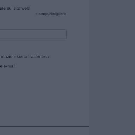
cate sul sito web!
*
campo obbligatorio
rmazioni siano trasferite a
e e-mail.