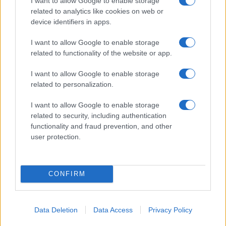
I want to allow Google to enable storage
esplode la protesta
related to analytics like cookies on web or
device identifiers in apps.
Pausa caffè impeccabile: come scegliere la
I want to allow Google to enable storage
soluzione ideale per la casa e l’ufficio
related to functionality of the website or app.
I want to allow Google to enable storage
Monte Pino, la fine di un lungo dolore: storia e
related to personalization.
rinascita della strada che segnò la Gallura
I want to allow Google to enable storage
related to security, including authentication
Raid nelle campagne di Berchidda, rischio per
functionality and fraud prevention, and other
user protection.
la rete elettrica
CONFIRM
Data Deletion
Data Access
Privacy Policy