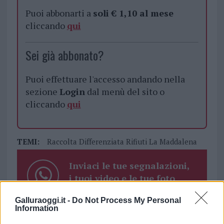
Puoi abbonarti a
soli € 1,10 al mese
cliccando
qui
Sei già abbonato?
Puoi effettuare l'accesso andando nella
sezione
Login
dal menù del sito o
cliccando
qui
TEMI:
Raccolta Differenziata Rifiuti La Maddalena
Inviaci le tue segnalazioni,
i tuoi video e le tue foto
Su WhatsApp al numero +39
Galluraoggi.it -
Do Not Process My Personal
345 356 7512
Information