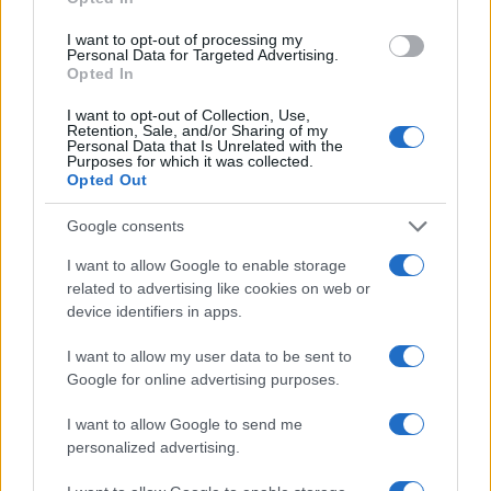
ce
it
te
at
a
Articolo precedente
b
te
re
s
re
I want to opt-out of processing my
Prossimo articolo
Personal Data for Targeted Advertising.
Opted In
o
r
st
A
o
p
I want to opt-out of Collection, Use,
Retention, Sale, and/or Sharing of my
NOTIZIE RECENTI
k
p
Personal Data that Is Unrelated with the
Purposes for which it was collected.
Opted Out
Le previsioni meteo per il weekend a Olbia e in
Google consents
Gallura
I want to allow Google to enable storage
related to advertising like cookies on web or
Michelle Hunziker in Gallura, bella anche dal
device identifiers in apps.
vivo: un amico vip svela come fa
I want to allow my user data to be sent to
Google for online advertising purposes.
Calangianus, dopo le polemiche il centro
accoglienza minori chiude
I want to allow Google to send me
personalized advertising.
Olbia, divieto di sosta contro spaccio e degrado: