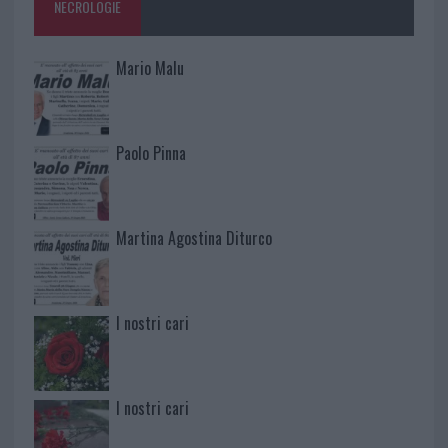
NECROLOGIE
Mario Malu
Paolo Pinna
Martina Agostina Diturco
I nostri cari
I nostri cari