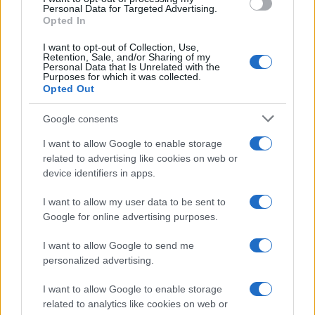
o
r
st
A
Personal Data for Targeted Advertising.
o
p
Opted In
NOTIZIE RECENTI
k
p
I want to opt-out of Collection, Use,
Retention, Sale, and/or Sharing of my
Personal Data that Is Unrelated with the
Incidente sulla strada provinciale ad Arzachena,
Purposes for which it was collected.
Opted Out
un ferito
Google consents
Sangue, musica e solidarietà con Avis Olbia al
I want to allow Google to enable storage
Delta Center
related to advertising like cookies on web or
device identifiers in apps.
Meteo Olbia 9 agosto, temperature in calo
I want to allow my user data to be sent to
Google for online advertising purposes.
I want to allow Google to send me
Salmo finisce in ospedale a Catania, ma il tour
personalized advertising.
va avanti: “Sicilia, ci sono”
I want to allow Google to enable storage
related to analytics like cookies on web or