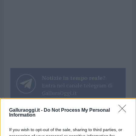
Notizie in tempo reale?
Entra nel canale telegram di
GalluraOggi.it
Galluraoggi.it -
Do Not Process My Personal
Information
Inviaci le tue segnalazioni,
If you wish to opt-out of the sale, sharing to third parties, or
i tuoi video e le tue foto