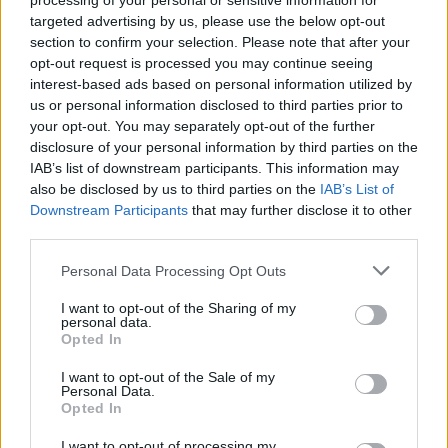
processing of your personal or sensitive information for
Su WhatsApp al numero +39
targeted advertising by us, please use the below opt-out
345 356 7512
section to confirm your selection. Please note that after your
opt-out request is processed you may continue seeing
interest-based ads based on personal information utilized by
us or personal information disclosed to third parties prior to
your opt-out. You may separately opt-out of the further
Ricevi le nostre ultime news
disclosure of your personal information by third parties on the
IAB’s list of downstream participants. This information may
also be disclosed by us to third parties on the
IAB’s List of
da
Google News
Downstream Participants
that may further disclose it to other
third parties.
Please note that this website/app uses one or more Google
Personal Data Processing Opt Outs
Condividi l'articolo
services and may gather and store information including but
not limited to your visit or usage behaviour. You may click to
I want to opt-out of the Sharing of my
F
T
Pi
W
S
personal data.
grant or deny consent to Google and its third-party tags to
Opted In
a
w
n
h
h
use your data for below specified purposes in below Google
consent section.
ce
it
te
at
a
I want to opt-out of the Sale of my
Articolo precedente
Personal Data.
b
te
re
s
re
Opted In
Prossimo articolo
I want to opt-out of processing my