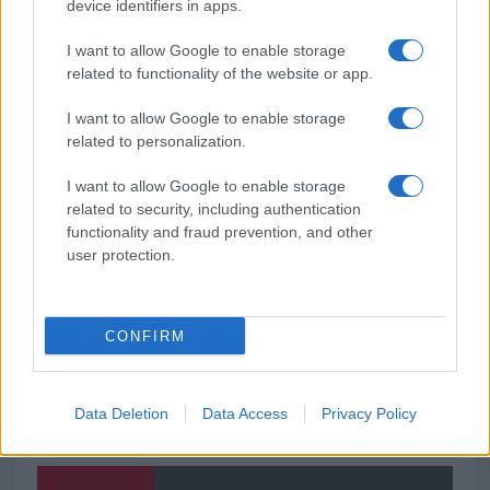
Jovanotti, Gabry Ponte e Alfa: Olbia ombelico del
device identifiers in apps.
mondo per una notte
I want to allow Google to enable storage
related to functionality of the website or app.
Giorgia Meloni a La Maddalena, la vicesindaco:
I want to allow Google to enable storage
“Orgoglio e discrezione per visita privata̶…
related to personalization.
Incendio nella notte a Olbia, a fuoco due furgoni
I want to allow Google to enable storage
related to security, including authentication
functionality and fraud prevention, and other
user protection.
CONFIRM
Data Deletion
Data Access
Privacy Policy