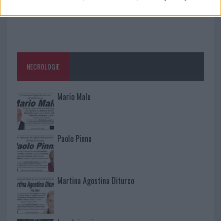
NECROLOGIE
Mario Malu
Paolo Pinna
Martina Agostina Diturco