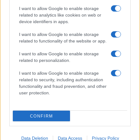
I want to allow Google to enable storage
Incidente sulla strada provinciale ad Arzachena,
related to analytics like cookies on web or
device identifiers in apps.
un ferito
I want to allow Google to enable storage
Sangue, musica e solidarietà con Avis Olbia al
related to functionality of the website or app.
Delta Center
I want to allow Google to enable storage
related to personalization.
Meteo Olbia 9 agosto, temperature in calo
I want to allow Google to enable storage
related to security, including authentication
functionality and fraud prevention, and other
user protection.
Salmo finisce in ospedale a Catania, ma il tour
va avanti: “Sicilia, ci sono”
CONFIRM
Data Deletion
Data Access
Privacy Policy