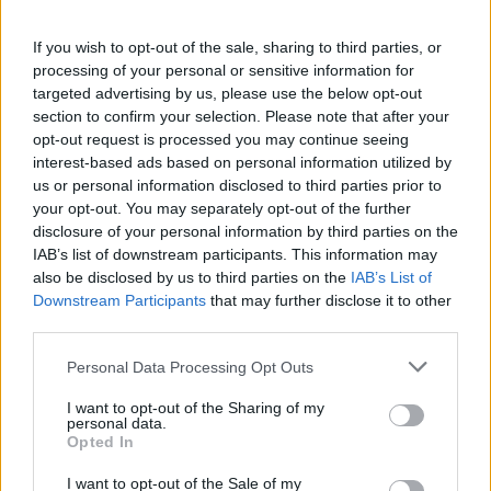
345 356 7512
If you wish to opt-out of the sale, sharing to third parties, or
processing of your personal or sensitive information for
targeted advertising by us, please use the below opt-out
section to confirm your selection. Please note that after your
Notizie in tempo reale?
opt-out request is processed you may continue seeing
Entra nel canale telegram di
interest-based ads based on personal information utilized by
GalluraOggi.it
us or personal information disclosed to third parties prior to
your opt-out. You may separately opt-out of the further
disclosure of your personal information by third parties on the
IAB’s list of downstream participants. This information may
also be disclosed by us to third parties on the
IAB’s List of
Ricevi le nostre ultime news
Downstream Participants
that may further disclose it to other
third parties.
da
Google News
Please note that this website/app uses one or more Google
Personal Data Processing Opt Outs
services and may gather and store information including but
not limited to your visit or usage behaviour. You may click to
I want to opt-out of the Sharing of my
personal data.
grant or deny consent to Google and its third-party tags to
Opted In
Condividi l'articolo
use your data for below specified purposes in below Google
consent section.
I want to opt-out of the Sale of my