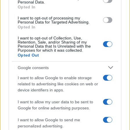
F
T
Pi
W
S
Personal Data.
a
w
n
h
h
Opted In
ce
it
te
at
a
I want to opt-out of processing my
Articolo precedente
Personal Data for Targeted Advertising.
b
te
re
s
re
Opted In
Prossimo articolo
o
r
st
A
I want to opt-out of Collection, Use,
Retention, Sale, and/or Sharing of my
o
p
Personal Data that Is Unrelated with the
Purposes for which it was collected.
NOTIZIE RECENTI
k
p
Opted Out
Google consents
Controlli rafforzati in Costa Smeralda, 20
arresti e 135 denunce
I want to allow Google to enable storage
related to advertising like cookies on web or
device identifiers in apps.
Tre milioni di euro dalla Provincia Gallura per
nuove aule nelle scuole di Olbia
I want to allow my user data to be sent to
Google for online advertising purposes.
Incidente sulla provinciale 125, paura tra Olbia e
I want to allow Google to send me
Arzachena
personalized advertising.