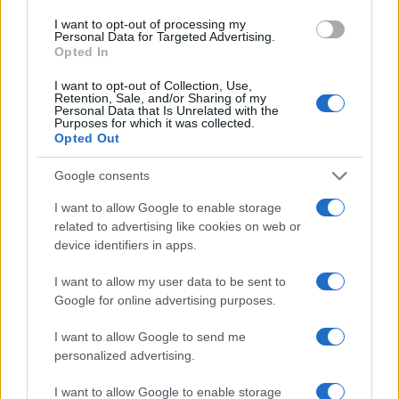
Articolo precedente
b
te
re
s
re
Prossimo articolo
I want to opt-out of processing my
Personal Data for Targeted Advertising.
o
r
st
A
Opted In
o
p
I want to opt-out of Collection, Use,
NOTIZIE RECENTI
Retention, Sale, and/or Sharing of my
k
p
Personal Data that Is Unrelated with the
Purposes for which it was collected.
Opted Out
Controlli rafforzati in Costa Smeralda, 20
arresti e 135 denunce
Google consents
I want to allow Google to enable storage
Tre milioni di euro dalla Provincia Gallura per
related to advertising like cookies on web or
device identifiers in apps.
nuove aule nelle scuole di Olbia
I want to allow my user data to be sent to
Incidente sulla provinciale 125, paura tra Olbia e
Google for online advertising purposes.
Arzachena
I want to allow Google to send me
personalized advertising.
Incidente sulla strada provinciale ad Arzachena,
I want to allow Google to enable storage