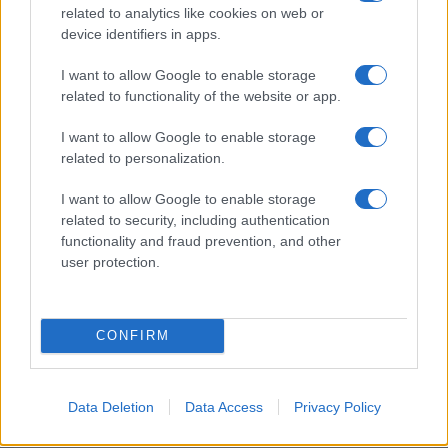
un ferito
related to analytics like cookies on web or
device identifiers in apps.
Sangue, musica e solidarietà con Avis Olbia al
I want to allow Google to enable storage
Delta Center
related to functionality of the website or app.
I want to allow Google to enable storage
Meteo Olbia 9 agosto, temperature in calo
related to personalization.
I want to allow Google to enable storage
related to security, including authentication
Salmo finisce in ospedale a Catania, ma il tour
functionality and fraud prevention, and other
va avanti: “Sicilia, ci sono”
user protection.
CONFIRM
Data Deletion
Data Access
Privacy Policy