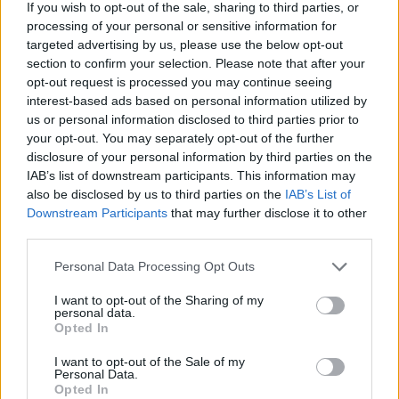
If you wish to opt-out of the sale, sharing to third parties, or
Inviaci le tue segnalazioni,
processing of your personal or sensitive information for
i tuoi video e le tue foto
targeted advertising by us, please use the below opt-out
Su WhatsApp al numero +39
section to confirm your selection. Please note that after your
345 356 7512
opt-out request is processed you may continue seeing
interest-based ads based on personal information utilized by
us or personal information disclosed to third parties prior to
your opt-out. You may separately opt-out of the further
disclosure of your personal information by third parties on the
IAB’s list of downstream participants. This information may
Ricevi le nostre ultime news
also be disclosed by us to third parties on the
IAB’s List of
Downstream Participants
that may further disclose it to other
da
Google News
third parties.
Please note that this website/app uses one or more Google
Personal Data Processing Opt Outs
services and may gather and store information including but
Condividi l'articolo
not limited to your visit or usage behaviour. You may click to
I want to opt-out of the Sharing of my
personal data.
grant or deny consent to Google and its third-party tags to
Opted In
F
T
Pi
W
S
use your data for below specified purposes in below Google
consent section.
a
w
n
h
h
I want to opt-out of the Sale of my
Personal Data.
ce
it
te
at
a
Opted In