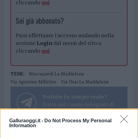
cliccando
qui
Sei già abbonato?
Puoi effettuare l'accesso andando nella
sezione
Login
dal menù del sito o
cliccando
qui
TEMI:
Marciapiedi La Maddalena
Via Agostino Millelire
Via Usai La Maddalena
Notizie in tempo reale?
Entra nel canale telegram di
GalluraOggi.it
Galluraoggi.it -
Do Not Process My Personal
Information