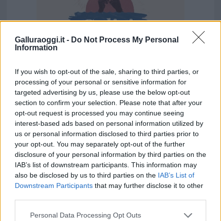
Galluraoggi.it -
Do Not Process My Personal
Information
If you wish to opt-out of the sale, sharing to third parties, or
processing of your personal or sensitive information for
targeted advertising by us, please use the below opt-out
Vuoi rimuovere le pubblicità nazionali?
section to confirm your selection. Please note that after your
opt-out request is processed you may continue seeing
interest-based ads based on personal information utilized by
Puoi abbonarti a
soli € 1,10 al mese
us or personal information disclosed to third parties prior to
cliccando
qui
your opt-out. You may separately opt-out of the further
disclosure of your personal information by third parties on the
Sei già abbonato?
IAB’s list of downstream participants. This information may
also be disclosed by us to third parties on the
IAB’s List of
Downstream Participants
that may further disclose it to other
Puoi effettuare l'accesso andando nella
third parties.
sezione
Login
dal menù del sito o
Please note that this website/app uses one or more Google
cliccando
qui
Personal Data Processing Opt Outs