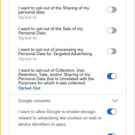
services and may gather and store information including but
not limited to your visit or usage behaviour. You may click to
I want to opt-out of the Sharing of my
personal data.
grant or deny consent to Google and its third-party tags to
Opted In
TEMI:
Domenico Millelire
Notizie La Maddalena
use your data for below specified purposes in below Google
consent section.
Pattugliatore Millelire
I want to opt-out of the Sale of my
Personal Data.
Opted In
Notizie in tempo reale?
Entra nel canale telegram di
I want to opt-out of processing my
Personal Data for Targeted Advertising.
GalluraOggi.it
Opted In
I want to opt-out of Collection, Use,
Retention, Sale, and/or Sharing of my
Personal Data that Is Unrelated with the
Purposes for which it was collected.
Inviaci le tue segnalazioni,
Opted Out
i tuoi video e le tue foto
Google consents
Su WhatsApp al numero +39
345 356 7512
I want to allow Google to enable storage
related to advertising like cookies on web or
device identifiers in apps.