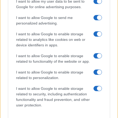
I want to allow my user data to be sent to
Google for online advertising purposes.
Ricevi le nostre ultime news
I want to allow Google to send me
da
Google News
personalized advertising.
I want to allow Google to enable storage
related to analytics like cookies on web or
Condividi l'articolo
device identifiers in apps.
F
T
Pi
W
S
I want to allow Google to enable storage
a
w
n
h
h
related to functionality of the website or app.
ce
it
te
at
a
Articolo precedente
I want to allow Google to enable storage
b
te
re
s
re
related to personalization.
Prossimo articolo
o
r
st
A
I want to allow Google to enable storage
o
p
related to security, including authentication
functionality and fraud prevention, and other
NOTIZIE RECENTI
k
p
user protection.
Le previsioni meteo per il weekend a Olbia e in