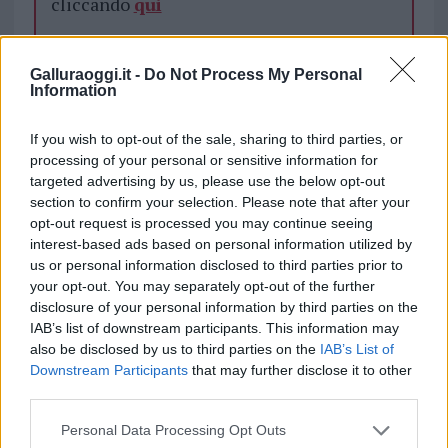
cliccando
qui
Galluraoggi.it -
Do Not Process My Personal
TEMI:
Mostra Caprera
Information
Inviaci le tue segnalazioni,
If you wish to opt-out of the sale, sharing to third parties, or
i tuoi video e le tue foto
processing of your personal or sensitive information for
Su WhatsApp al numero +39
targeted advertising by us, please use the below opt-out
345 356 7512
section to confirm your selection. Please note that after your
opt-out request is processed you may continue seeing
interest-based ads based on personal information utilized by
us or personal information disclosed to third parties prior to
your opt-out. You may separately opt-out of the further
Notizie in tempo reale?
disclosure of your personal information by third parties on the
Entra nel canale telegram di
IAB’s list of downstream participants. This information may
GalluraOggi.it
also be disclosed by us to third parties on the
IAB’s List of
Downstream Participants
that may further disclose it to other
third parties.
Please note that this website/app uses one or more Google
Personal Data Processing Opt Outs
services and may gather and store information including but