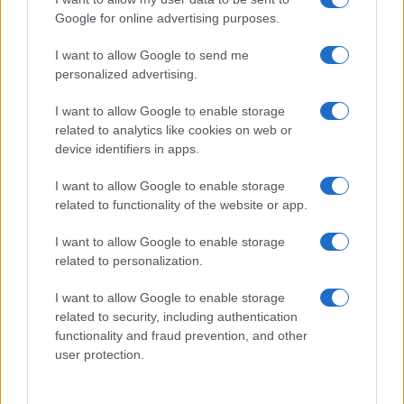
Maddalena, incendio a Monti d’à rena
Google for online advertising purposes.
I want to allow Google to send me
Le previsioni meteo per il weekend a Olbia e in
personalized advertising.
Gallura
I want to allow Google to enable storage
related to analytics like cookies on web or
Michelle Hunziker in Gallura, bella anche dal
device identifiers in apps.
vivo: un amico vip svela come fa
I want to allow Google to enable storage
related to functionality of the website or app.
Calangianus, dopo le polemiche il centro
accoglienza minori chiude
I want to allow Google to enable storage
related to personalization.
Olbia, divieto di sosta contro spaccio e degrado:
I want to allow Google to enable storage
esplode la protesta
related to security, including authentication
functionality and fraud prevention, and other
user protection.
Pausa caffè impeccabile: come scegliere la
soluzione ideale per la casa e l’ufficio