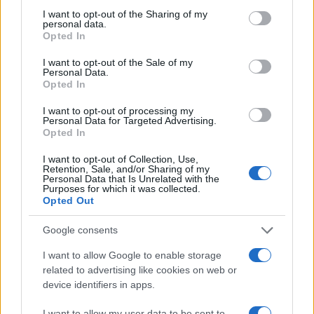
Ricevi le nostre ultime news
not limited to your visit or usage behaviour. You may click to
I want to opt-out of the Sharing of my
personal data.
grant or deny consent to Google and its third-party tags to
Opted In
use your data for below specified purposes in below Google
da
Google News
consent section.
I want to opt-out of the Sale of my
Personal Data.
Opted In
Condividi l'articolo
I want to opt-out of processing my
Personal Data for Targeted Advertising.
F
T
Pi
W
S
Opted In
a
w
n
h
h
I want to opt-out of Collection, Use,
Retention, Sale, and/or Sharing of my
ce
it
te
at
a
Personal Data that Is Unrelated with the
Articolo precedente
Purposes for which it was collected.
b
te
re
s
re
Opted Out
Prossimo articolo
o
r
st
A
Google consents
o
p
I want to allow Google to enable storage
NOTIZIE RECENTI
k
p
related to advertising like cookies on web or
device identifiers in apps.
Ristorante distrutto dalle fiamme a La
I want to allow my user data to be sent to