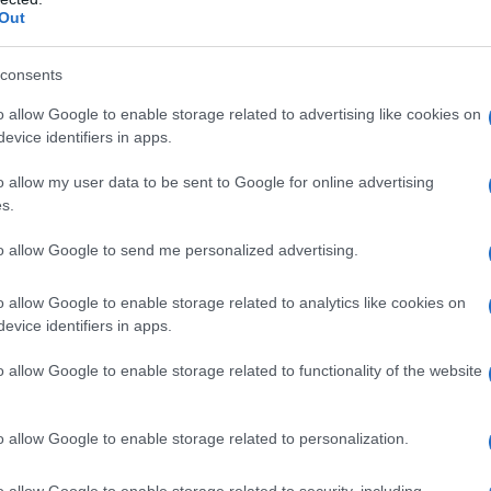
, delle articolazioni, usando il proprio tratto.
Out
 piccoli di soli tre anni d’età. Abbiamo messo
e
imparare a disegnare equivale
consents
voro personale, non paragonabile a quello
o allow Google to enable storage related to advertising like cookies on
isegni realizzati dai bambini e sono contenta
evice identifiers in apps.
e di La Maddalena potranno essere testimoni di
scita”.
o allow my user data to be sent to Google for online advertising
s.
azionali?
to allow Google to send me personalized advertising.
 mese
cliccando
qui
o allow Google to enable storage related to analytics like cookies on
evice identifiers in apps.
o allow Google to enable storage related to functionality of the website
do nella sezione
Login
dal menù del sito o
o allow Google to enable storage related to personalization.
o allow Google to enable storage related to security, including