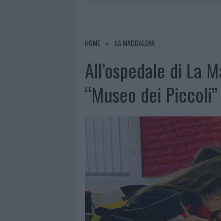
6 AGOSTO 2026
|
INCENDI, A SAN PASQUALE ARRIV
6 AGOSTO 2026
|
ANDREA MURA CONQUISTA PALAU
6 AGOSTO 2026
|
CALANGIANUS, ALLARME SUL CENT
HOME
LA MADDALENA
6 AGOSTO 2026
|
GALLURA, FINTI CLIENTI SVUOTA
All’ospedale di La M
“Museo dei Piccoli”