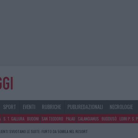
SPORT
EVENTI
RUBRICHE
PUBLIREDAZIONALI
NECROLOGIE
A
S. T. GALLURA
BUDONI
SAN TEODORO
PALAU
CALANGIANUS
BUDDUSÒ
LOIRI P. S. 
GOSTO, SOLE E CALDO TORNANO PROTAGONISTI