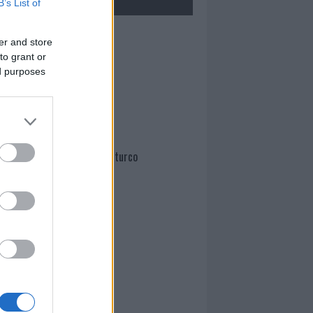
B’s List of
Mario Malu
er and store
to grant or
ed purposes
Paolo Pinna
Martina Agostina Diturco
I nostri cari
I nostri cari