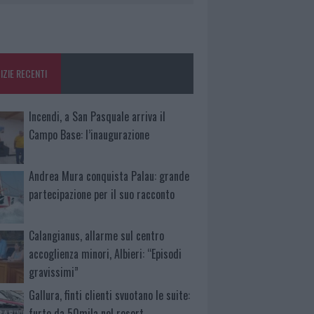
IZIE RECENTI
Incendi, a San Pasquale arriva il
Campo Base: l’inaugurazione
Andrea Mura conquista Palau: grande
partecipazione per il suo racconto
Calangianus, allarme sul centro
accoglienza minori, Albieri: “Episodi
gravissimi”
Gallura, finti clienti svuotano le suite:
furto da 50mila nel resort