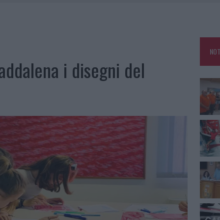
A IL CAMPO BASE: L’INAUGURAZIONE
: GRANDE PARTECIPAZIONE PER IL SUO RACCONTO
RO ACCOGLIENZA MINORI, ALBIERI: “EPISODI GRAVISSIMI”
NOT
NO LE SUITE: FURTO DA 50MILA NEL RESORT
addalena i disegni del