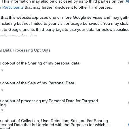
. This information may also be disclosed by us to third parties on the
IA
rio all’interno del Paolo Merlo, per aprire un
Participants
that may further disclose it to other third parties.
rso quelle persone che in questo periodo
 that this website/app uses one or more Google services and may gath
ute
”,
sottolinea l’artista
.
including but not limited to your visit or usage behaviour. You may click 
 to Google and its third-party tags to use your data for below specifi
e questa iniziativa – aggiunge il
Direttore del
ogle consent section.
nche grazie a questi appuntamenti
sono iniziare a camminare insieme
. Il Paolo
l Data Processing Opt Outs
to grazie all’impegno di tutti gli operatori
 più anche a questo tipo di manifestazioni è per
o opt-out of the Sharing of my personal data.
ittadini e la cultura della salute si diffonde
In
 persone, soprattutto delle fasce d’età più
o opt-out of the Sale of my Personal Data.
In
re della mostra, tema comune sia agli operatori
to opt-out of processing my Personal Data for Targeted
si dei bisogni di un malato – dice Stefania Misso
ing.
ma anche il lavoro dell’artista inizia nello
In
ambini di concentrarsi sulle figure umane, di
o opt-out of Collection, Use, Retention, Sale, and/or Sharing
rtare sul foglio da disegno le proporzioni
ersonal Data that Is Unrelated with the Purposes for which it
lected.