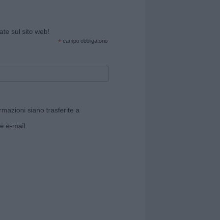
cate sul sito web!
*
campo obbligatorio
rmazioni siano trasferite a
e e-mail.