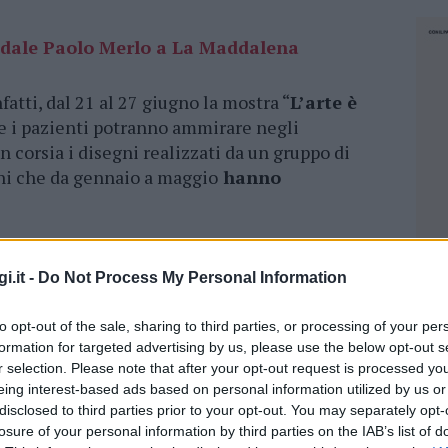
pedale Paolo Merlo a La Maddalena
fatti, dal 21 al 27 giugno la mostra “
L’arte è
i e i pazienti potranno ammirare negli
n corsia i disegni realizzati da un gruppo di
nni che da gennaio a maggio
hanno
cademia delle Belle Arti di Roma e ha
 Venezia, come grafica d’arte. Esperta
i.it -
Do Not Process My Personal Information
 ha aperto un ramo artistico dedicato alla
 un progetto che è nato otto anni fa e che si è
to opt-out of the sale, sharing to third parties, or processing of your per
. I corsi si sono svolti grazie alla preziosa
formation for targeted advertising by us, please use the below opt-out s
r selection. Please note that after your opt-out request is processed y
Giovanni Bosco, che ha concesso l’uso dei propri
eing interest-based ads based on personal information utilized by us or
disclosed to third parties prior to your opt-out. You may separately opt-
losure of your personal information by third parties on the IAB’s list of
NEC
tture ha ispirato in un certo senso l’idea di