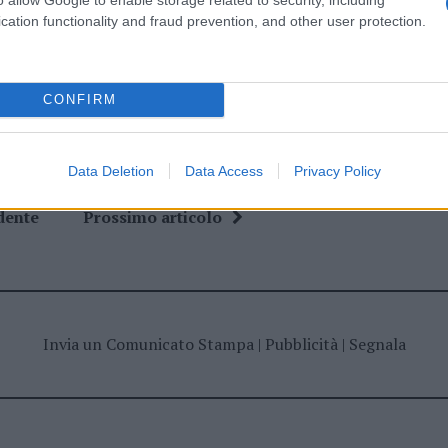
cation functionality and fraud prevention, and other user protection.
a
Notizie La Maddalena
Paolo Merlo
CONFIRM
Data Deletion
Data Access
Privacy Policy
dente
Prossimo articolo
Invia un Comunicato Stampa
|
Pubblicità
|
Segnala