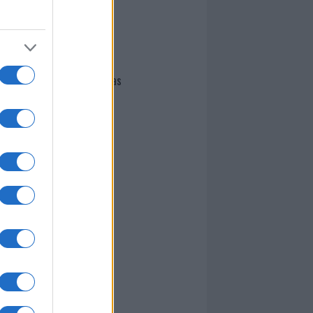
I nostri cari
Giovannimaria Cabras