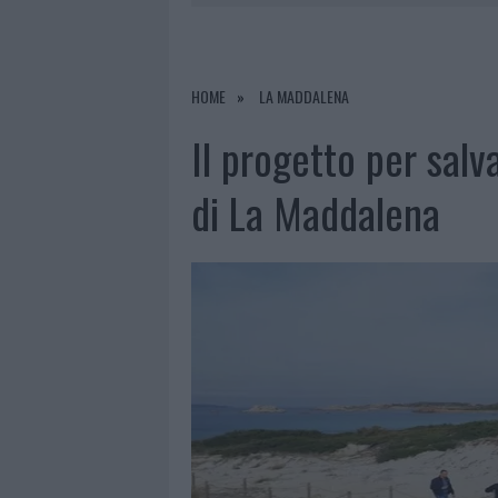
7 AGOSTO 2026
|
PORTO ROTONDO O
7 AGOSTO 2026
|
RAID NELLE CAMPAGNE DI BERCHI
7 AGOSTO 2026
|
MONTE PINO, VIA I CANCELLI DE
HOME
LA MADDALENA
7 AGOSTO 2026
|
NUOVI STALLI RESIDENTI A PALA
Il progetto per salv
di La Maddalena