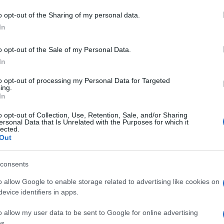
o opt-out of the Sharing of my personal data.
azionali?
In
 mese
cliccando
qui
o opt-out of the Sale of my Personal Data.
In
to opt-out of processing my Personal Data for Targeted
ing.
In
do nella sezione
Login
dal menù del sito o
o opt-out of Collection, Use, Retention, Sale, and/or Sharing
ersonal Data that Is Unrelated with the Purposes for which it
lected.
Out
consents
o allow Google to enable storage related to advertising like cookies on
evice identifiers in apps.
o allow my user data to be sent to Google for online advertising
s.