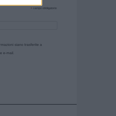
cate sul sito web!
*
campo obbligatorio
rmazioni siano trasferite a
e e-mail.