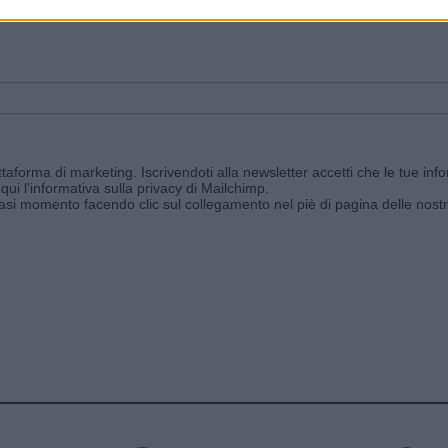
ggi e ricevi le nostre email periodiche contenenti le ultime notizie pubbli
aforma di marketing. Iscrivendoti alla newsletter accetti che le tue info
qui l'informativa sulla privacy di Mailchimp
.
siasi momento facendo clic sul collegamento nel piè di pagina delle nostr