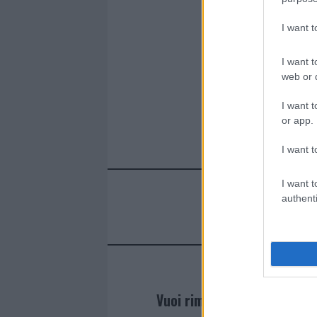
ce
it
te
at
a
Articolo prece
b
te
re
s
re
I want 
o
r
st
A
o
p
I want t
web or d
k
p
I want t
or app.
I want t
I want t
authenti
Vuoi rimanere sempre agg