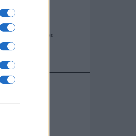
I nostri cari
Giovannimaria Cabras