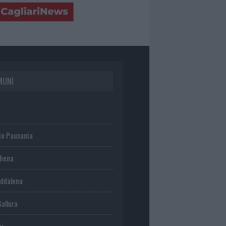
MUNI
io Pausania
chena
ddalena
Gallura