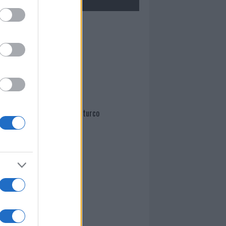
Mario Malu
Paolo Pinna
Martina Agostina Diturco
I nostri cari
I nostri cari