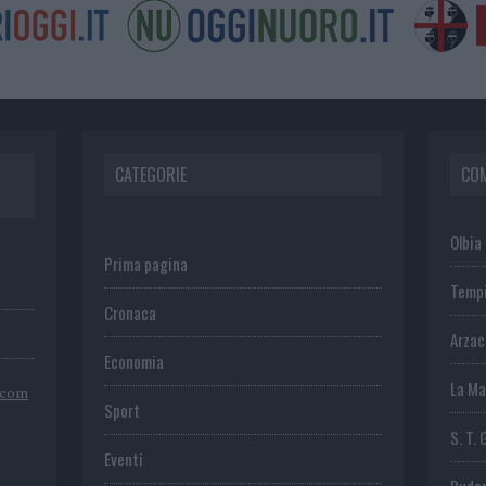
CATEGORIE
CO
Olbia
Prima pagina
Temp
Cronaca
Arza
Economia
La Ma
.com
Sport
S. T. 
Eventi