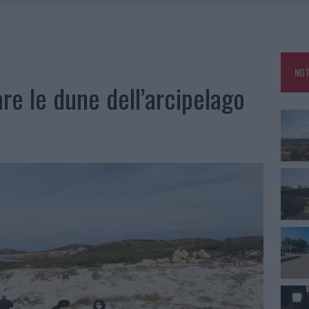
SPITA LA GRANDE SFIDA DELLA VELA NELL’ESTATE 2026
DDA, RISCHIO PER LA RETE ELETTRICA
L CANTIERE: LA GALLURA RITROVA LA STRADA
NOT
U, IL COMUNE COMPLETA L’ITER
are le dune dell’arcipelago