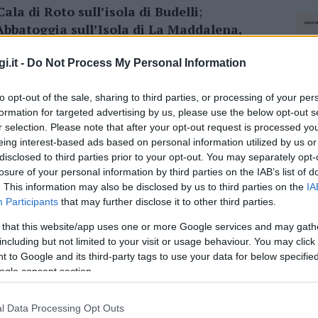
Cala di Roto sull’isola di Budelli
;
Abbatoggia sull’Isola di La Maddalena,
ll’isola di Caprera.
i.it -
Do Not Process My Personal Information
o
, l’ente del Parco realizzerà degli interventi
avori, sono mirati al contenimento dei fenomeni
to opt-out of the sale, sharing to third parties, or processing of your per
ggio dunale dell’Arcipelago, saranno anche
formation for targeted advertising by us, please use the below opt-out s
r selection. Please note that after your opt-out request is processed y
itti per i visitatori.
eing interest-based ads based on personal information utilized by us or
disclosed to third parties prior to your opt-out. You may separately opt-
izzeranno
materiali a basso impatto e
losure of your personal information by third parties on the IAB’s list of
ia per gli effetti sull’ambiente e l’ausilio di
. This information may also be disclosed by us to third parties on the
IA
aturalistica.
Participants
that may further disclose it to other third parties.
 that this website/app uses one or more Google services and may gath
nel corso degli anni una serie di interventi di
including but not limited to your visit or usage behaviour. You may click 
lle dune costiere nelle località dell’Arcipelago
 to Google and its third-party tags to use your data for below specifi
pere il Parco Nazionale de La Maddalena
–
ogle consent section.
terminano importanti fenomeni di alterazione
l Data Processing Opt Outs
NEC