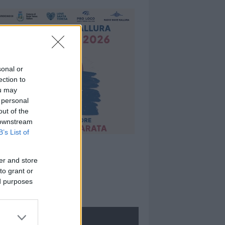
sonal or
ection to
ou may
 personal
out of the
 downstream
B’s List of
er and store
to grant or
ed purposes
ROLOGIE