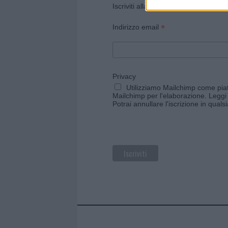
Iscriviti alla newsletter di Gallura O
*
Indirizzo email
Privacy
Utilizziamo Mailchimp come piatt
Mailchimp per l'elaborazione.
Leggi 
Potrai annullare l'iscrizione in qual