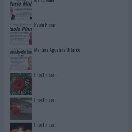
Paolo Pinna
Martina Agostina Diturco
I nostri cari
I nostri cari
I nostri cari