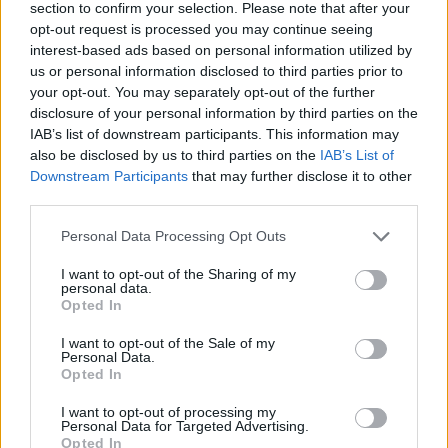
section to confirm your selection. Please note that after your
Geppetti” di Marcello Geppetti Media
opt-out request is processed you may continue seeing
Company, allestita dal 24 al 28 luglio presso la
interest-based ads based on personal information utilized by
Fortezza I Colmi.
us or personal information disclosed to third parties prior to
your opt-out. You may separately opt-out of the further
disclosure of your personal information by third parties on the
Gli eventi sono ad
ingresso gratuito ad
IAB’s list of downstream participants. This information may
eccezione della prima serata
. Parte
also be disclosed by us to third parties on the
IAB’s List of
dell’incasso sarà devoluto all’Associazione
Downstream Participants
that may further disclose it to other
Acque Libere di La Maddalena.
third parties.
Please note that this website/app uses one or more Google
Personal Data Processing Opt Outs
Vuoi rimuovere le pubblicità nazionali?
services and may gather and store information including but
not limited to your visit or usage behaviour. You may click to
I want to opt-out of the Sharing of my
personal data.
grant or deny consent to Google and its third-party tags to
Puoi abbonarti a
soli € 1,10 al mese
Opted In
use your data for below specified purposes in below Google
cliccando
qui
consent section.
I want to opt-out of the Sale of my
Personal Data.
Opted In
Sei già abbonato?
I want to opt-out of processing my
Personal Data for Targeted Advertising.
Puoi effettuare l'accesso andando nella
Opted In