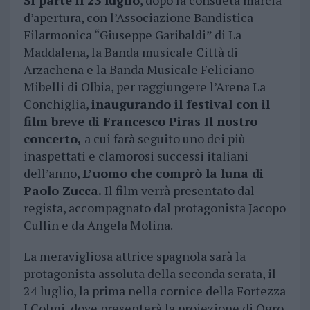
Si parte il 23 luglio
, dopo la consueta marcia
d’apertura, con l’Associazione Bandistica
Filarmonica “Giuseppe Garibaldi” di La
Maddalena, la Banda musicale Città di
Arzachena e la Banda Musicale Feliciano
Mibelli di Olbia, per raggiungere l’Arena La
Conchiglia,
inaugurando il festival con il
film breve di Francesco Piras Il nostro
concerto,
a cui farà seguito uno dei più
inaspettati e clamorosi successi italiani
dell’anno,
L’uomo che comprò la luna di
Paolo Zucca.
Il film verrà presentato dal
regista, accompagnato dal protagonista Jacopo
Cullin e da Angela Molina.
La meravigliosa attrice spagnola sarà la
protagonista assoluta della seconda serata, il
24 luglio, la prima nella cornice della Fortezza
I Colmi, dove presenterà la proiezione di Ogro,