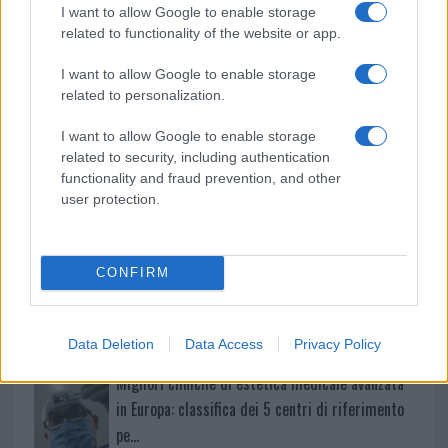
I want to allow Google to enable storage
related to functionality of the website or app.
Nuovi stalli residenti a Palau, il Comune
completa l’iter
I want to allow Google to enable storage
related to personalization.
Film internazionale, casting per comparse in
I want to allow Google to enable storage
Costa Smeralda
related to security, including authentication
functionality and fraud prevention, and other
user protection.
Porto Rotondo ospita la grande sfida della vela
nell’estate 2026
CONFIRM
Controlli all’aeroporto di Olbia, sequestrati
caviale e sabbia rubata
Data Deletion
Data Access
Privacy Policy
Migliori cliniche di estetica medicale avanzata
in Europa: classifica dei 5 centri di riferimento
pe…