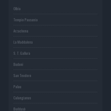
Olbia
Tempio Pausania
Arzachena
La Maddalena
S. T. Gallura
Budoni
San Teodoro
Palau
Calangianus
Buddusò