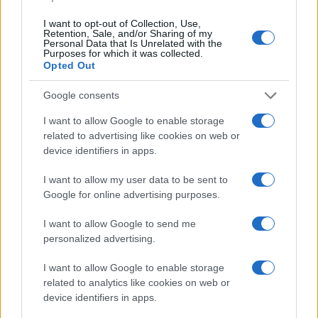
sezione
Login
dal menù del sito o
I want to opt-out of Collection, Use,
cliccando
qui
Retention, Sale, and/or Sharing of my
Personal Data that Is Unrelated with the
Purposes for which it was collected.
Opted Out
TEMI:
Festival La Maddalena
Google consents
Festival La Valigia Dell’Attore Maddalena
La Valigia Dell’attore La Maddalena
I want to allow Google to enable storage
related to advertising like cookies on web or
Condividi l'articolo
device identifiers in apps.
F
T
Pi
W
S
I want to allow my user data to be sent to
Google for online advertising purposes.
a
w
n
h
h
ce
it
te
at
a
I want to allow Google to send me
Articolo precedente
personalized advertising.
b
te
re
s
re
Prossimo articolo
o
r
st
A
I want to allow Google to enable storage
related to analytics like cookies on web or
o
p
device identifiers in apps.
NOTIZIE RECENTI
k
p